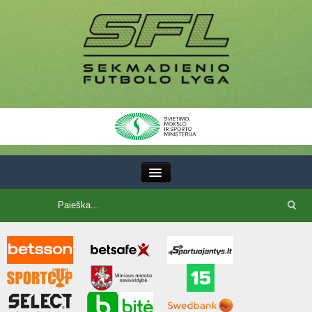
III Lyga
SFL Lyga
SFL taurė
7x7 CUP