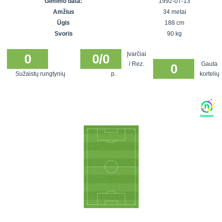
Gimimo data:
1992-07-13
7x7 vasaros
Euro2016
VRFS Futsal
Amžius
34 metai
lyga
Vilnius
Cup
Ūgis
188 cm
Lyga 8x8
Aukštaitijos
Svoris
90 kg
Įmonių lyga
senjorų
Įvarčiai
SFL rudens
0
0/0
čempionatas
/ Rez.
Gauta
0
taurė
Sužaistų rungtynių
p.
kortelių
Snaigės taurė