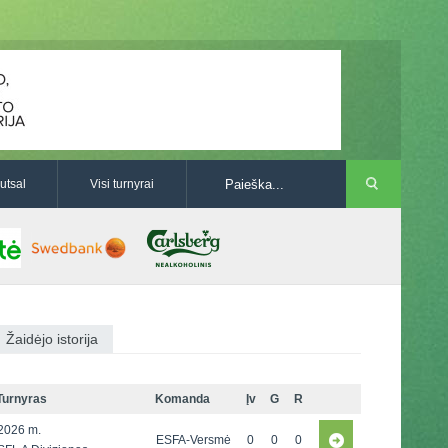
utsal
Visi turnyrai
Žaidėjo istorija
Turnyras
Komanda
Įv
G
R
2026 m.
ESFA-Versmė
0
0
0