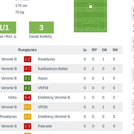
170 cm
70 kg
1/1
3
ai / Rez. p.
Gauta kortelių
Rungtynės
Įv.
RP
GK
RK
ų Versmė B
1-2
Reaktyvas
0
0
1
0
ų Versmė B
3-7
Kaišiadorys-Baltai
0
1
0
0
ų Versmė B
3-1
Arpas
0
0
1
0
ų Versmė B
4-2
VRFM
0
0
0
0
Vėtra
5-4
Elektrėnų Versmė B
1
0
0
0
ų Versmė B
5-5
VRSK
0
0
1
0
Reaktyvas
0-0
Elektrėnų Versmė B
0
0
0
0
ų Versmė B
1-3
Pabradė
0
0
0
0