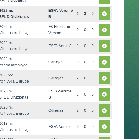
SFL A Divizionas
2025 m.
ESFA-Versmė
1
3
0
SFL D Divizionas
B
2022 m.
FK Elektrėnų
0
0
0
Vilniaus m. III Lyga
Versmė
2021 m.
ESFA-Versmė
1
0
0
Vilniaus m. III Lyga
2021 m.
Odisėjas
0
0
0
7x7 vasaros lyga
2021/22
Odisėjas
2
0
0
7x7 Lyga E grupė
2020 m.
ESFA-Versmė
1
0
0
SFL D Divizionas
B
2020 m.
Odisėjas
2
0
0
7x7 Lyga E grupė
2019 m.
ESFA-Versmė
0
0
0
Vilniaus m. III Lyga