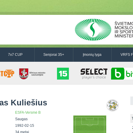
7x7 CUP
Senjorai 35+
Įmonių lyga
VRFS F
s Kuliešius
ESFA-Versmė B
Saugas
1992-02-15
34 metai