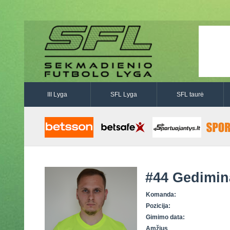
III Lyga
SFL Lyga
SFL taurė
#44
Gedimina
Komanda:
Pozicija:
Gimimo data:
Amžius