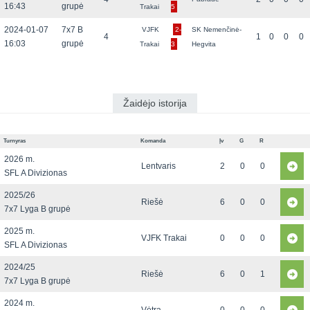
16:43
grupė
Trakai
5
2024-01-07
7x7 B
VJFK
2-
SK Nemenčinė-
4
1
0
0
0
16:03
grupė
Trakai
3
Hegvita
Žaidėjo istorija
Turnyras
Komanda
Įv
G
R
2026 m.
Lentvaris
2
0
0
SFL A Divizionas
2025/26
Riešė
6
0
0
7x7 Lyga B grupė
2025 m.
VJFK Trakai
0
0
0
SFL A Divizionas
2024/25
Riešė
6
0
1
7x7 Lyga B grupė
2024 m.