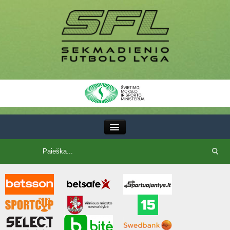
III Lyga
SFL Lyga
SFL taurė
7x7 CUP