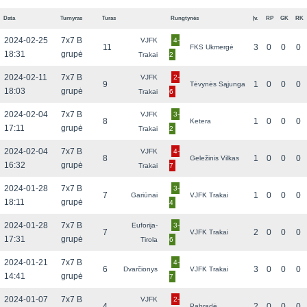
Data
Turnyras
Turas
Rungtynės
Įv.
RP
GK
RK
2024-02-25
7x7 B
VJFK
4-
11
3
0
0
0
FKS Ukmergė
18:31
grupė
Trakai
2
2024-02-11
7x7 B
VJFK
2-
9
1
0
0
0
Tėvynės Sąjunga
18:03
grupė
Trakai
6
2024-02-04
7x7 B
VJFK
3-
8
1
0
0
0
Ketera
17:11
grupė
Trakai
2
2024-02-04
7x7 B
VJFK
4-
8
1
0
0
0
Geležinis Vilkas
16:32
grupė
Trakai
7
2024-01-28
7x7 B
3-
7
1
0
0
0
Gariūnai
VJFK Trakai
18:11
grupė
4
2024-01-28
7x7 B
Euforija-
3-
7
2
0
0
0
VJFK Trakai
17:31
grupė
Tirola
6
2024-01-21
7x7 B
4-
6
3
0
0
0
Dvarčionys
VJFK Trakai
14:41
grupė
7
2024-01-07
7x7 B
VJFK
2-
4
2
0
0
0
Pabradė