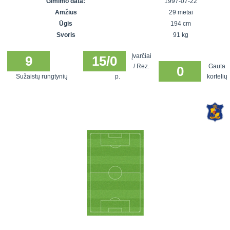
Gimimo data:
1997-07-22
7x7 vasaros
Euro2016
VRFS Futsal
Amžius
29 metai
lyga
Vilnius
Cup
Ūgis
194 cm
Lyga 8x8
Aukštaitijos
Svoris
91 kg
Įmonių lyga
senjorų
Įvarčiai
SFL rudens
9
15/0
čempionatas
/ Rez.
Gauta
0
taurė
Sužaistų rungtynių
p.
kortelių
Snaigės taurė