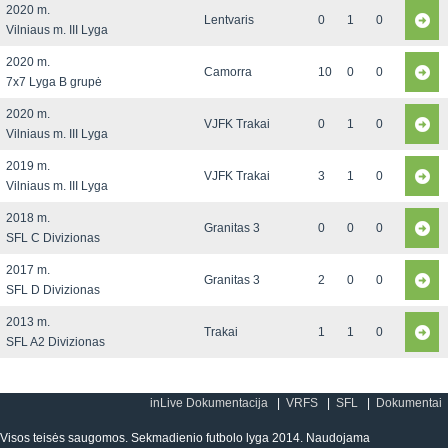
2020 m.
Lentvaris
0
1
0
Vilniaus m. III Lyga
2020 m.
Camorra
10
0
0
7x7 Lyga B grupė
2020 m.
VJFK Trakai
0
1
0
Vilniaus m. III Lyga
2019 m.
VJFK Trakai
3
1
0
Vilniaus m. III Lyga
2018 m.
Granitas 3
0
0
0
SFL C Divizionas
2017 m.
Granitas 3
2
0
0
SFL D Divizionas
2013 m.
Trakai
1
1
0
SFL A2 Divizionas
inLive Dokumentacija
VRFS
SFL
Dokumentai
Visos teisės saugomos. Sekmadienio futbolo lyga 2014. Naudojama