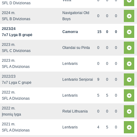
Vėtra
0
0
0
SFL D Divizionas
2024 m.
Navigatoriai Old
0
0
0
SFL B Divizionas
Boys
2023/24
Camorra
15
0
0
7x7 Lyga B grupė
2023 m.
Olandai su Pinta
0
0
0
SFL C Divizionas
2023 m.
Lentvaris
0
0
0
SFL A Divizionas
2022/23
Lentvario Senjorai
9
0
0
7x7 Lyga C grupė
2022 m.
Lentvaris
5
5
0
SFL A Divizionas
2022 m.
Retal Lithuania
0
0
0
Įmonių lyga
2021 m.
Lentvaris
4
5
0
SFL A Divizionas