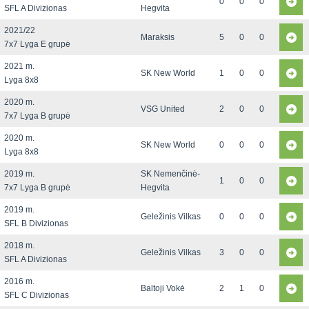
0
0
0
SFL A Divizionas
Hegvita
2021/22
Maraksis
5
0
0
7x7 Lyga E grupė
2021 m.
SK New World
1
0
0
Lyga 8x8
2020 m.
VSG United
2
0
0
7x7 Lyga B grupė
2020 m.
SK New World
0
0
0
Lyga 8x8
2019 m.
SK Nemenčinė-
1
0
0
7x7 Lyga B grupė
Hegvita
2019 m.
Geležinis Vilkas
0
0
0
SFL B Divizionas
2018 m.
Geležinis Vilkas
3
0
0
SFL A Divizionas
2016 m.
Baltoji Vokė
2
1
0
SFL C Divizionas