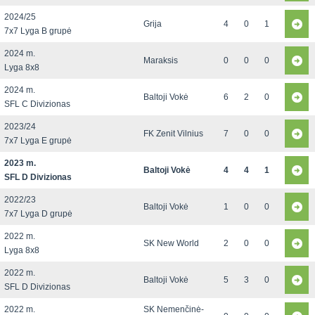
2024/25
Grija
4
0
1
7x7 Lyga B grupė
2024 m.
Maraksis
0
0
0
Lyga 8x8
2024 m.
Baltoji Vokė
6
2
0
SFL C Divizionas
2023/24
FK Zenit Vilnius
7
0
0
7x7 Lyga E grupė
2023 m.
Baltoji Vokė
4
4
1
SFL D Divizionas
2022/23
Baltoji Vokė
1
0
0
7x7 Lyga D grupė
2022 m.
SK New World
2
0
0
Lyga 8x8
2022 m.
Baltoji Vokė
5
3
0
SFL D Divizionas
2022 m.
SK Nemenčinė-