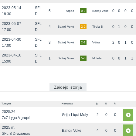
2023-05-14
SFL
5
0
0
0
0
Arpas
0-9
Baltoji Vokė
18:30
D
2023-05-07
SFL
4
0
1
0
0
Baltoji Vokė
2-2
Tirola B
17:00
D
2023-04-30
SFL
3
2
0
1
0
Baltoji Vokė
2-1
Vėtra
17:00
D
2023-04-16
SFL
1
0
0
1
1
Baltoji Vokė
5-0
Molėtai
15:00
D
Žaidėjo istorija
Turnyras
Komanda
Įv
G
R
2025/26
Grija-Liqui Moly
2
0
0
7x7 Lyga A grupė
2025 m.
Baltoji Vokė
4
0
0
SFL B Divizionas