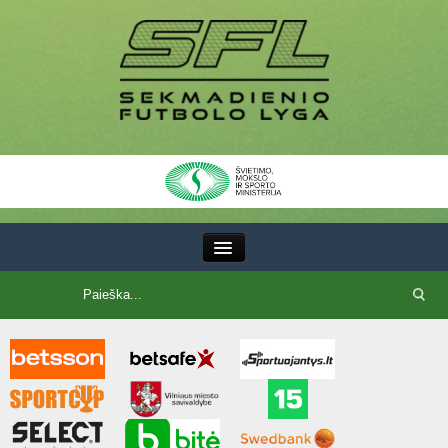
III Lyga
SFL Lyga
SFL taurė
7x7 CUP