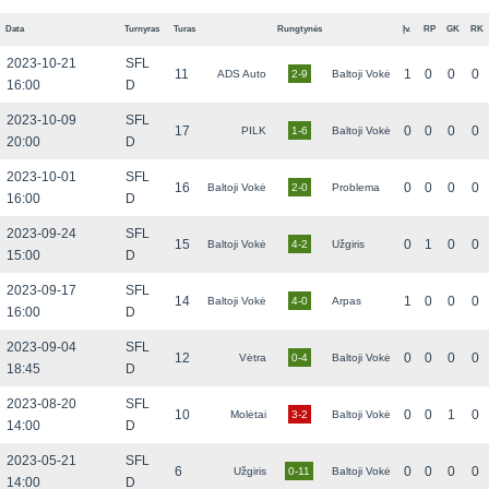
Data
Turnyras
Turas
Rungtynės
Įv.
RP
GK
RK
2023-10-21
SFL
11
1
0
0
0
ADS Auto
2-9
Baltoji Vokė
16:00
D
2023-10-09
SFL
17
0
0
0
0
PILK
1-6
Baltoji Vokė
20:00
D
2023-10-01
SFL
16
0
0
0
0
Baltoji Vokė
2-0
Problema
16:00
D
2023-09-24
SFL
15
0
1
0
0
Baltoji Vokė
4-2
Užgiris
15:00
D
2023-09-17
SFL
14
1
0
0
0
Baltoji Vokė
4-0
Arpas
16:00
D
2023-09-04
SFL
12
0
0
0
0
Vėtra
0-4
Baltoji Vokė
18:45
D
2023-08-20
SFL
10
0
0
1
0
Molėtai
3-2
Baltoji Vokė
14:00
D
2023-05-21
SFL
6
0
0
0
0
Užgiris
0-11
Baltoji Vokė
14:00
D