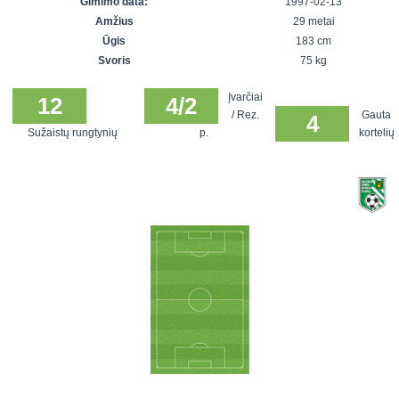
Gimimo data:
1997-02-13
7x7 vasaros
Euro2016
VRFS Futsal
Amžius
29 metai
lyga
Vilnius
Cup
Ūgis
183 cm
Lyga 8x8
Aukštaitijos
Svoris
75 kg
Įmonių lyga
senjorų
Įvarčiai
SFL rudens
12
4/2
čempionatas
/ Rez.
Gauta
4
taurė
Sužaistų rungtynių
p.
kortelių
Snaigės taurė