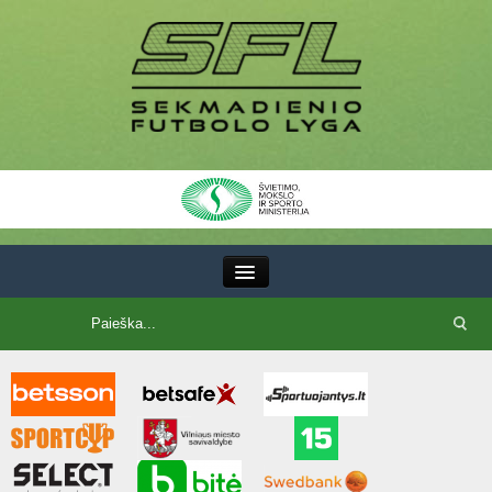
III Lyga
SFL Lyga
SFL taurė
7x7 CUP