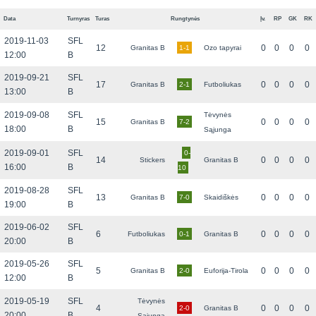
Data
Turnyras
Turas
Rungtynės
Įv.
RP
GK
RK
2019-11-03
SFL
12
0
0
0
0
Granitas B
1-1
Ozo tapyrai
12:00
B
2019-09-21
SFL
17
0
0
0
0
Granitas B
2-1
Futboliukas
13:00
B
2019-09-08
SFL
Tėvynės
15
0
0
0
0
Granitas B
7-2
18:00
B
Sąjunga
2019-09-01
SFL
0-
14
0
0
0
0
Stickers
Granitas B
16:00
B
10
2019-08-28
SFL
13
0
0
0
0
Granitas B
7-0
Skaidiškės
19:00
B
2019-06-02
SFL
6
0
0
0
0
Futboliukas
0-1
Granitas B
20:00
B
2019-05-26
SFL
5
0
0
0
0
Granitas B
2-0
Euforija-Tirola
12:00
B
2019-05-19
SFL
Tėvynės
4
0
0
0
0
2-0
Granitas B
20:00
B
Sąjunga