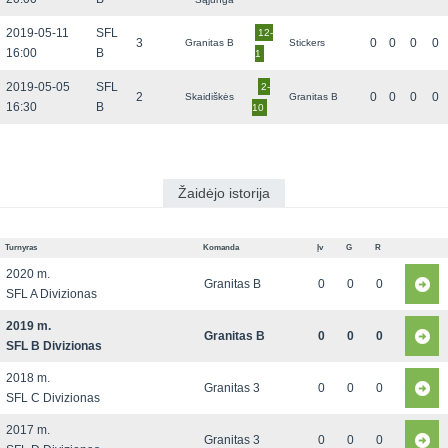
2019-05-11
SFL
12-
3
0
0
0
0
Granitas B
Stickers
16:00
B
1
2019-05-05
SFL
2-
2
0
0
0
0
Skaidiškės
Granitas B
16:30
B
10
Žaidėjo istorija
Turnyras
Komanda
Įv
G
R
2020 m.
Granitas B
0
0
0
SFL A Divizionas
2019 m.
Granitas B
0
0
0
SFL B Divizionas
2018 m.
Granitas 3
0
0
0
SFL C Divizionas
2017 m.
Granitas 3
0
0
0