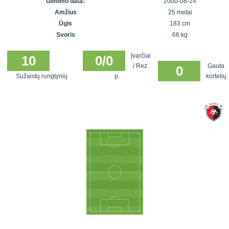
Gimimo data:
2000-08-24
7x7 vasaros
Euro2016
VRFS Futsal
Amžius
25 metai
lyga
Vilnius
Cup
Ūgis
183 cm
Lyga 8x8
Aukštaitijos
Svoris
66 kg
Įmonių lyga
senjorų
Įvarčiai
SFL rudens
10
0/0
čempionatas
/ Rez.
Gauta
0
taurė
Sužaistų rungtynių
p.
kortelių
Snaigės taurė