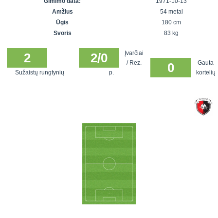
Gimimo data:
1971-10-13
7x7 vasaros
Euro2016
VRFS Futsal
Amžius
54 metai
lyga
Vilnius
Cup
Ūgis
180 cm
Lyga 8x8
Aukštaitijos
Svoris
83 kg
Įmonių lyga
senjorų
Įvarčiai
SFL rudens
2
2/0
čempionatas
/ Rez.
Gauta
0
taurė
Sužaistų rungtynių
p.
kortelių
Snaigės taurė