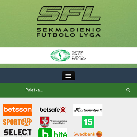
III Lyga
SFL Lyga
SFL taurė
7x7 CUP