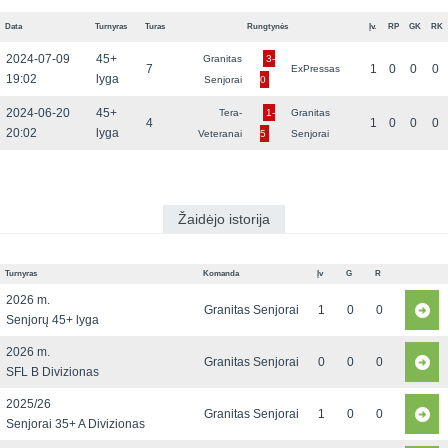
Data
Turnyras
Turas
Rungtynės
Įv.
RP
GK
RK
2024-07-09
45+
Granitas
3-
7
1
0
0
0
ExPressas
19:02
lyga
Senjorai
0
2024-06-20
45+
Tera-
1-
Granitas
4
1
0
0
0
20:02
lyga
Veteranai
5
Senjorai
Žaidėjo istorija
Turnyras
Komanda
Įv
G
R
2026 m.
Granitas Senjorai
1
0
0
Senjorų 45+ lyga
2026 m.
Granitas Senjorai
0
0
0
SFL B Divizionas
2025/26
Granitas Senjorai
1
0
0
Senjorai 35+ A Divizionas