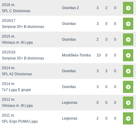
2016 m.
Granitas 2
3
2
0
SFL C Divizionas
2016/17
Granitas
3
0
0
Senjorai 35+ B divizionas
2015 m.
Granitas
2
3
0
Vilniaus m. III Lyga
2015/16
Mostiškės-Tonitra
10
0
0
Senjorai 35+ B divizionas
2014 m.
Granitas
3
3
0
SFL A2 Divizionas
2014 m.
Granitas
3
0
0
7x7 Lyga E grupė
2012 m.
Legionas
0
0
0
Vilniaus m. III Lyga
2011 m.
Legionas
2
0
0
SFL Ergo PUMA Lyga