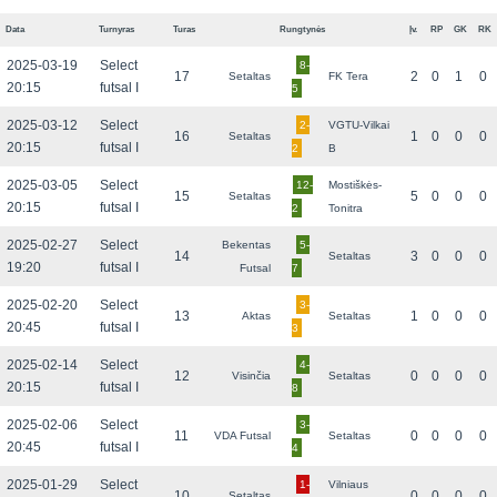
Data
Turnyras
Turas
Rungtynės
Įv.
RP
GK
RK
2025-03-19
Select
8-
17
2
0
1
0
Setaltas
FK Tera
20:15
futsal I
5
2025-03-12
Select
2-
VGTU-Vilkai
16
1
0
0
0
Setaltas
20:15
futsal I
2
B
2025-03-05
Select
12-
Mostiškės-
15
5
0
0
0
Setaltas
20:15
futsal I
2
Tonitra
2025-02-27
Select
Bekentas
5-
14
3
0
0
0
Setaltas
19:20
futsal I
Futsal
7
2025-02-20
Select
3-
13
1
0
0
0
Aktas
Setaltas
20:45
futsal I
3
2025-02-14
Select
4-
12
0
0
0
0
Visinčia
Setaltas
20:15
futsal I
8
2025-02-06
Select
3-
11
0
0
0
0
VDA Futsal
Setaltas
20:45
futsal I
4
2025-01-29
Select
1-
Vilniaus
10
0
0
0
0
Setaltas