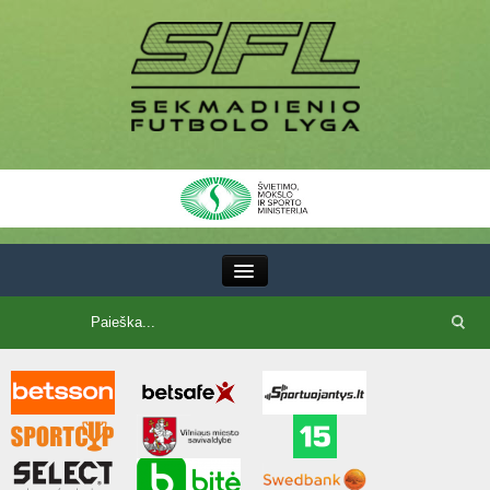
III Lyga
SFL Lyga
SFL taurė
7x7 CUP