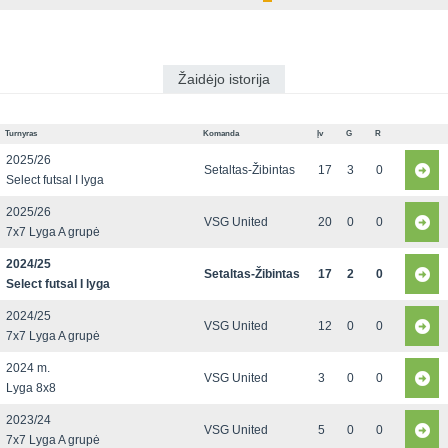
Žaidėjo istorija
Turnyras
Komanda
Įv
G
R
2025/26
Setaltas-Žibintas
17
3
0
Select futsal I lyga
2025/26
VSG United
20
0
0
7x7 Lyga A grupė
2024/25
Setaltas-Žibintas
17
2
0
Select futsal I lyga
2024/25
VSG United
12
0
0
7x7 Lyga A grupė
2024 m.
VSG United
3
0
0
Lyga 8x8
2023/24
VSG United
5
0
0
7x7 Lyga A grupė