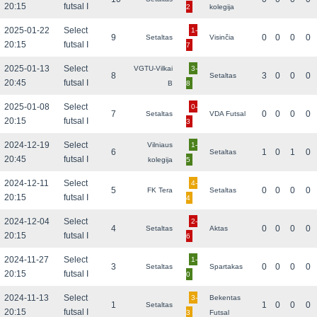
20:15
futsal I
2
kolegija
2025-01-22
Select
1-
9
0
0
0
0
Setaltas
Visinčia
20:15
futsal I
7
2025-01-13
Select
VGTU-Vilkai
3-
8
3
0
0
0
Setaltas
20:45
futsal I
B
8
2025-01-08
Select
0-
7
0
0
0
0
Setaltas
VDA Futsal
20:15
futsal I
3
2024-12-19
Select
Vilniaus
1-
6
1
0
1
0
Setaltas
20:45
futsal I
kolegija
5
2024-12-11
Select
4-
5
0
0
0
0
FK Tera
Setaltas
20:15
futsal I
4
2024-12-04
Select
2-
4
0
0
0
0
Setaltas
Aktas
20:15
futsal I
6
2024-11-27
Select
1-
3
0
0
0
0
Setaltas
Spartakas
20:15
futsal I
0
2024-11-13
Select
3-
Bekentas
1
1
0
0
0
Setaltas
20:15
futsal I
3
Futsal