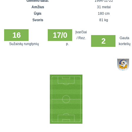
Gimimo data:
1994-11-22
7x7 vasaros
Euro2016
VRFS Futsal
Amžius
31 metai
lyga
Vilnius
Cup
Ūgis
180 cm
Lyga 8x8
Aukštaitijos
Svoris
81 kg
Įmonių lyga
senjorų
Įvarčiai
SFL rudens
16
17/0
čempionatas
/ Rez.
Gauta
2
taurė
Sužaistų rungtynių
p.
kortelių
Snaigės taurė