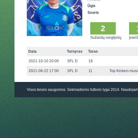
Ūgis
Svoris
2
Sužaistų rungtynių
Įvarči
Data
Turnyras
Turas
2021-10-10 20:00
SFL D
18
2021-08-22 17:00
SFL D
11
Top Kickers musc
Visos teisės saugomos. Sekmadienio futbolo lyga 2014. Naudoj