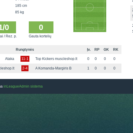
185 cm
85 kg
1/0
0
ai / Rez. p.
Gauta kortelių
Rungtynės
Įv.
RP
GK
RK
Ataka
11-1
Top Kickers muscleshop.lt
0
0
0
0
leshop.lt
2-4
A Komanda-Margiris B
1
0
0
0
ama
inLeagueAdmin sistema