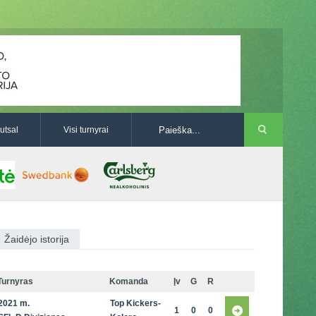
utsal
Visi turnyrai
Žaidėjo istorija
Turnyras
Komanda
Įv
G
R
2021 m.
Top Kickers-
1
0
0