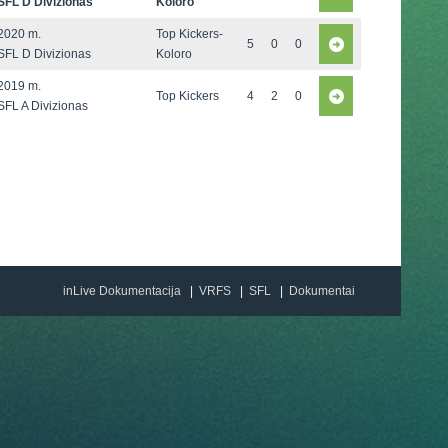
SFL D Divizionas
Koloro
2020 m.
Top Kickers-
5
0
0
SFL D Divizionas
Koloro
2019 m.
Top Kickers
4
2
0
SFL A Divizionas
inLive Dokumentacija
VRFS
SFL
Dokumentai