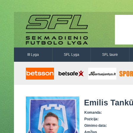
III Lyga
SFL Lyga
SFL taurė
Emilis Tankū
Komanda:
Pozicija:
Gimimo data:
Amžius