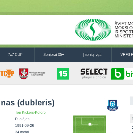
7x7 CUP
Senjorai 35+
Įmonių lyga
VRFS F
nas (dubleris)
Top Kickers-Koloro
Puolėjas
1991-09-26
34 metai