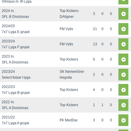
Vilniaus m. III Lyga
2024 m.
Top Kickers-
3
0
0
SFL B Divizionas
DAligner
2024/25
FM Vytis
21
0
0
7x7 Lyga E grupė
2023/24
FM Vytis
13
0
0
7x7 Lyga F grupė
2023 m.
Top Kickers
0
0
0
SFL A Divizionas
2023/24
SK Nemenčinė-
2
0
0
Select futsal I lyga
Hegvita
2022/23
Top Kickers
4
0
0
7x7 Lyga B grupė
2022 m.
Top Kickers
1
1
0
SFL A Divizionas
2021/22
FK Medžiai
3
0
0
7x7 Lyga A grupė