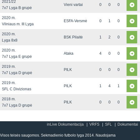
2021/22
Vieni vartai
0
0
0
7x7 Lyga B grupė
2020 m.
ESFA-Versmė
0
1
0
Vilniaus m. III Lyga
2020 m.
BSK Pilaitė
1
2
0
Lyga 8x8
2020 m.
Ataka
4
0
0
7x7 Lyga E grupė
2019 m.
PILK
0
0
0
7x7 Lyga D grupė
2019 m.
PILK
1
4
1
SFL C Divizionas
2018 m.
PILK
0
0
0
7x7 Lyga D grupė
inLive Dokumentacija
VRFS
SFL
Dokumentai
Visos teisės saugomos. Sekmadienio futbolo lyga 2014. Naudojama