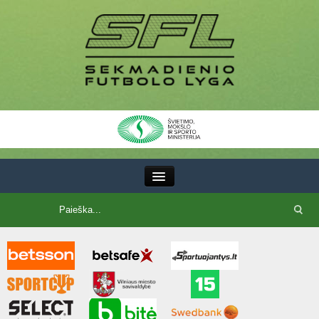
III Lyga
SFL Lyga
SFL taurė
7x7 CUP