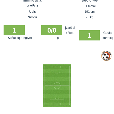
Gimimo data:
1995-07-09
7x7 vasaros
Euro2016
VRFS Futsal
Amžius
31 metai
lyga
Vilnius
Cup
Ūgis
191 cm
Lyga 8x8
Aukštaitijos
Svoris
75 kg
Įmonių lyga
senjorų
Įvarčiai
SFL rudens
1
0/0
čempionatas
/ Rez.
Gauta
1
taurė
Sužaistų rungtynių
p.
kortelių
Snaigės taurė