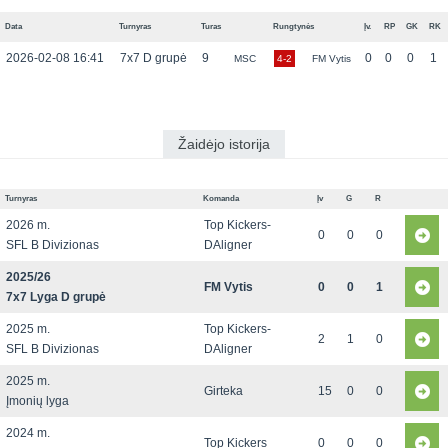
Data
Turnyras
Turas
Rungtynės
Įv.
RP
GK
RK
2026-02-08 16:41
7x7 D grupė
9
0
0
0
1
MSC
4-2
FM Vytis
Žaidėjo istorija
Turnyras
Komanda
Įv
G
R
2026 m.
Top Kickers-
0
0
0
SFL B Divizionas
DAligner
2025/26
FM Vytis
0
0
1
7x7 Lyga D grupė
2025 m.
Top Kickers-
2
1
0
SFL B Divizionas
DAligner
2025 m.
Girteka
15
0
0
Įmonių lyga
2024 m.
Top Kickers
0
0
0