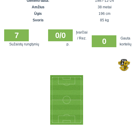
Gimimo data:
1987-12-24
7x7 vasaros
Euro2016
VRFS Futsal
Amžius
38 metai
lyga
Vilnius
Cup
Ūgis
196 cm
Lyga 8x8
Aukštaitijos
Svoris
85 kg
Įmonių lyga
senjorų
Įvarčiai
SFL rudens
7
0/0
čempionatas
/ Rez.
Gauta
0
taurė
Sužaistų rungtynių
p.
kortelių
Snaigės taurė