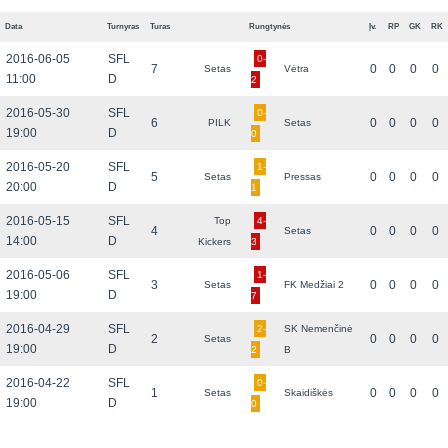
Data
Turnyras
Turas
Rungtynės
Įv.
RP
GK
RK
2016-06-05
SFL
0-
7
0
0
0
0
Setas
Vėtra
11:00
D
2
2016-05-30
SFL
0-
6
0
0
0
0
PILK
Setas
19:00
D
0
2016-05-20
SFL
1-
5
0
0
0
0
Setas
Pressas
20:00
D
1
2016-05-15
SFL
Top
4-
4
0
0
0
0
Setas
14:00
D
Kickers
3
2016-05-06
SFL
1-
3
0
0
0
0
Setas
FK Medžiai 2
19:00
D
7
2016-04-29
SFL
2-
SK Nemenčinė
2
0
0
0
0
Setas
19:00
D
2
B
2016-04-22
SFL
0-
1
0
0
0
0
Setas
Skaidiškės
19:00
D
0