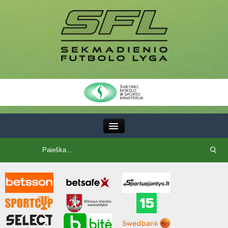
III Lyga
SFL Lyga
SFL taurė
7x7 CUP