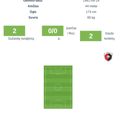
Gimimo data:
1981-08-18
7x7 vasaros
Euro2016
VRFS Futsal
Amžius
44 metai
lyga
Vilnius
Cup
Ūgis
174 cm
Lyga 8x8
Aukštaitijos
Svoris
80 kg
Įmonių lyga
senjorų
Įvarčiai
SFL rudens
2
0/0
čempionatas
/ Rez.
Gauta
2
taurė
Sužaistų rungtynių
p.
kortelių
Snaigės taurė