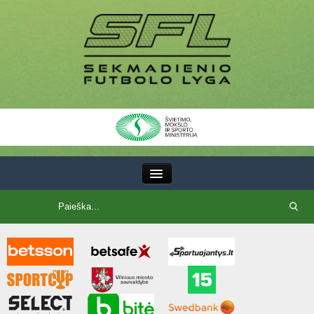
III Lyga
SFL Lyga
SFL taurė
7x7 CUP