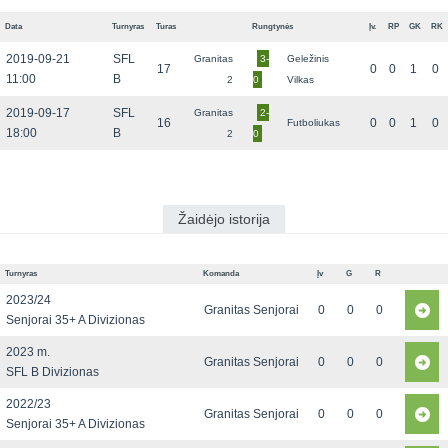
Data
Turnyras
Turas
Rungtynės
Įv.
RP
GK
RK
2019-09-21
SFL
Granitas
3-
Geležinis
17
0
0
1
0
11:00
B
2
0
Vilkas
2019-09-17
SFL
Granitas
2-
16
0
0
1
0
Futboliukas
18:00
B
2
0
Žaidėjo istorija
Turnyras
Komanda
Įv
G
R
2023/24
Granitas Senjorai
0
0
0
Senjorai 35+ A Divizionas
2023 m.
Granitas Senjorai
0
0
0
SFL B Divizionas
2022/23
Granitas Senjorai
0
0
0
Senjorai 35+ A Divizionas