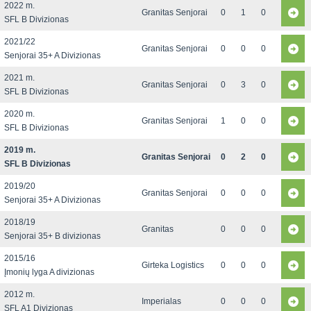
2022 m.
Granitas Senjorai
0
1
0
SFL B Divizionas
2021/22
Granitas Senjorai
0
0
0
Senjorai 35+ A Divizionas
2021 m.
Granitas Senjorai
0
3
0
SFL B Divizionas
2020 m.
Granitas Senjorai
1
0
0
SFL B Divizionas
2019 m.
Granitas Senjorai
0
2
0
SFL B Divizionas
2019/20
Granitas Senjorai
0
0
0
Senjorai 35+ A Divizionas
2018/19
Granitas
0
0
0
Senjorai 35+ B divizionas
2015/16
Girteka Logistics
0
0
0
Įmonių lyga A divizionas
2012 m.
Imperialas
0
0
0
SFL A1 Divizionas