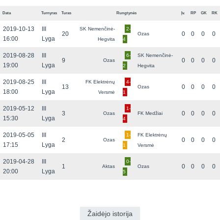
Data
Turnyras
Turas
Rungtynės
Įv.
RP
GK
RK
2019-10-13
III
SK Nemenčinė-
2-
20
0
0
0
0
Ozas
16:00
Lyga
Hegvita
4
2019-08-28
III
6-
SK Nemenčinė-
9
0
0
0
0
Ozas
19:00
Lyga
2
Hegvita
2019-08-25
III
FK Elektrėnų
4-
13
0
0
0
0
Ozas
18:00
Lyga
Versmė
1
2019-05-12
III
1-
3
0
0
0
0
Ozas
FK Medžiai
15:30
Lyga
4
2019-05-05
III
1-
FK Elektrėnų
2
0
0
0
0
Ozas
17:15
Lyga
1
Versmė
2019-04-28
III
0-
1
0
0
0
0
Aktas
Ozas
20:00
Lyga
5
Žaidėjo istorija