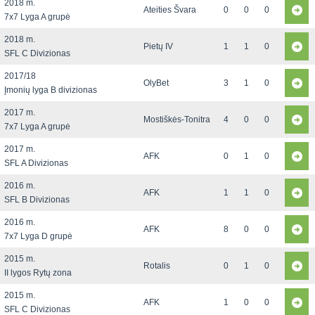
2018 m.
Ateities Švara
0
0
0
7x7 Lyga A grupė
2018 m.
Pietų IV
1
1
0
SFL C Divizionas
2017/18
OlyBet
3
1
0
Įmonių lyga B divizionas
2017 m.
Mostiškės-Tonitra
4
0
0
7x7 Lyga A grupė
2017 m.
AFK
0
1
0
SFL A Divizionas
2016 m.
AFK
1
1
0
SFL B Divizionas
2016 m.
AFK
8
0
0
7x7 Lyga D grupė
2015 m.
Rotalis
0
1
0
II lygos Rytų zona
2015 m.
AFK
1
0
0
SFL C Divizionas