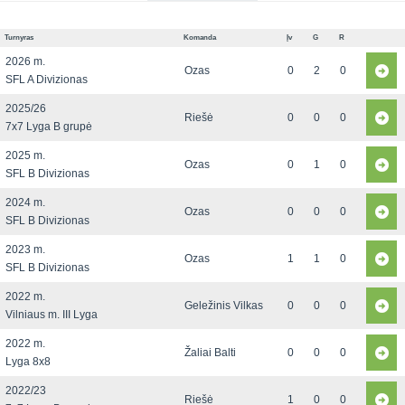
Turnyras
Komanda
Įv
G
R
2026 m.
Ozas
0
2
0
SFL A Divizionas
2025/26
Riešė
0
0
0
7x7 Lyga B grupė
2025 m.
Ozas
0
1
0
SFL B Divizionas
2024 m.
Ozas
0
0
0
SFL B Divizionas
2023 m.
Ozas
1
1
0
SFL B Divizionas
2022 m.
Geležinis Vilkas
0
0
0
Vilniaus m. III Lyga
2022 m.
Žaliai Balti
0
0
0
Lyga 8x8
2022/23
Riešė
1
0
0