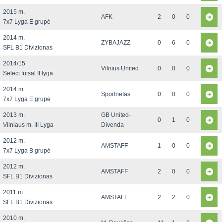
2015 m.
AFK
2
0
0
7x7 Lyga E grupė
2014 m.
ZYBAJAZZ
0
6
0
SFL B1 Divizionas
2014/15
Vilnius United
0
0
0
Select futsal II lyga
2014 m.
Sportnetas
0
0
0
7x7 Lyga E grupė
2013 m.
GB United-
0
1
0
Vilniaus m. III Lyga
Divenda
2012 m.
AMSTAFF
1
0
0
7x7 Lyga B grupė
2012 m.
AMSTAFF
2
0
0
SFL B1 Divizionas
2011 m.
AMSTAFF
2
2
0
SFL B1 Divizionas
2010 m.