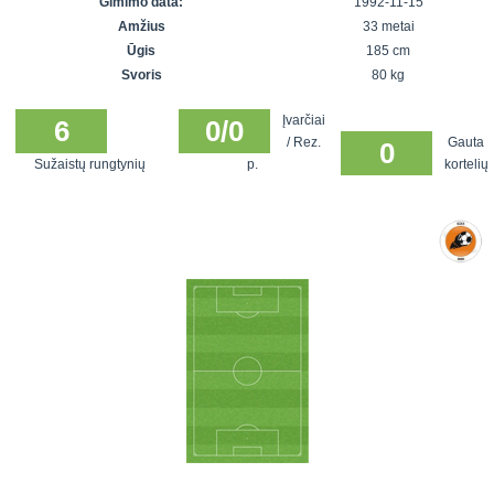
Gimimo data:
1992-11-15
7x7 vasaros
Euro2016
VRFS Futsal
Amžius
33 metai
lyga
Vilnius
Cup
Ūgis
185 cm
Lyga 8x8
Aukštaitijos
Svoris
80 kg
Įmonių lyga
senjorų
Įvarčiai
SFL rudens
6
0/0
čempionatas
/ Rez.
Gauta
0
taurė
Sužaistų rungtynių
p.
kortelių
Snaigės taurė