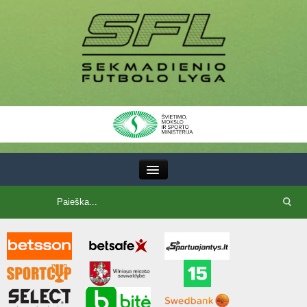
III Lyga
SFL Lyga
SFL taurė
7x7 CUP