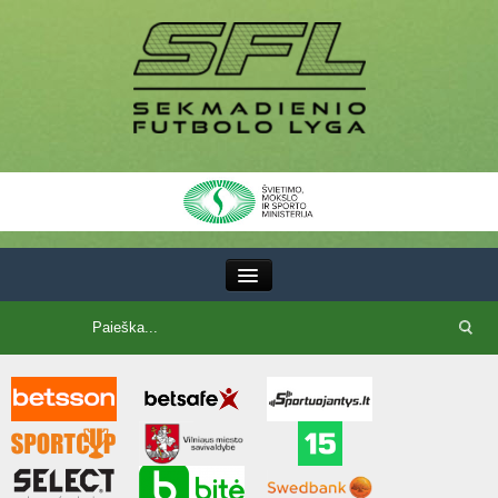
III Lyga
SFL Lyga
SFL taurė
7x7 CUP