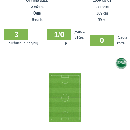
Gimimo data:
1999-05-01
7x7 vasaros
Euro2016
VRFS Futsal
Amžius
27 metai
lyga
Vilnius
Cup
Ūgis
169 cm
Lyga 8x8
Aukštaitijos
Svoris
59 kg
Įmonių lyga
senjorų
Įvarčiai
SFL rudens
3
1/0
čempionatas
/ Rez.
Gauta
0
taurė
Sužaistų rungtynių
p.
kortelių
Snaigės taurė