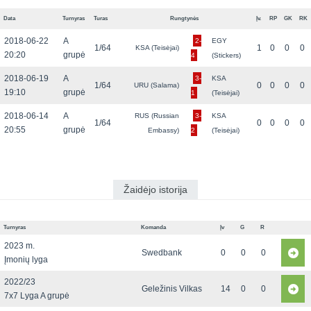
Data
Turnyras
Turas
Rungtynės
Įv.
RP
GK
RK
2018-06-22
A
2-
EGY
1/64
1
0
0
0
KSA (Teisėjai)
20:20
grupė
4
(Stickers)
2018-06-19
A
3-
KSA
1/64
0
0
0
0
URU (Salama)
19:10
grupė
1
(Teisėjai)
2018-06-14
A
RUS (Russian
3-
KSA
1/64
0
0
0
0
20:55
grupė
Embassy)
2
(Teisėjai)
Žaidėjo istorija
Turnyras
Komanda
Įv
G
R
2023 m.
Swedbank
0
0
0
Įmonių lyga
2022/23
Geležinis Vilkas
14
0
0
7x7 Lyga A grupė