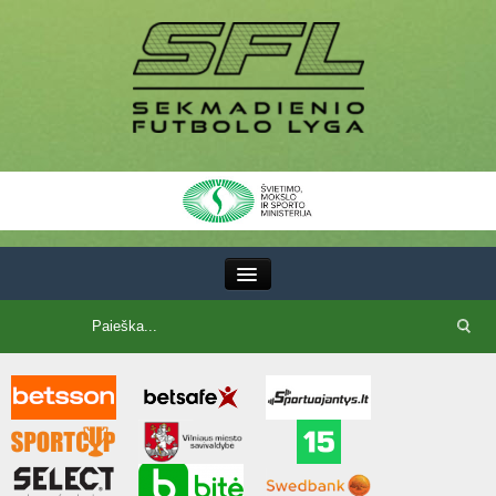
III Lyga
SFL Lyga
SFL taurė
7x7 CUP