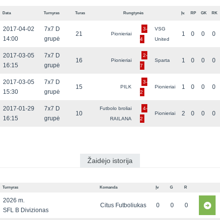
Data
Turnyras
Turas
Rungtynės
Įv.
RP
GK
RK
2017-04-02
7x7 D
3-
VSG
21
1
0
0
0
Pionieriai
14:00
grupė
4
United
2017-03-05
7x7 D
2-
16
1
0
0
0
Pionieriai
Sparta
16:15
grupė
7
2017-03-05
7x7 D
3-
15
1
0
0
0
PILK
Pionieriai
15:30
grupė
2
2017-01-29
7x7 D
Futbolo broliai
4-
10
2
0
0
0
Pionieriai
16:15
grupė
RAILANA
2
Žaidėjo istorija
Turnyras
Komanda
Įv
G
R
2026 m.
Citus Futboliukas
0
0
0
SFL B Divizionas