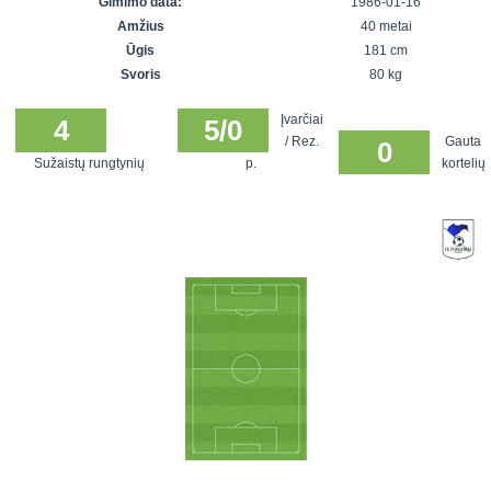
Gimimo data:
1986-01-16
7x7 vasaros
Euro2016
VRFS Futsal
Amžius
40 metai
lyga
Vilnius
Cup
Ūgis
181 cm
Lyga 8x8
Aukštaitijos
Svoris
80 kg
Įmonių lyga
senjorų
Įvarčiai
SFL rudens
4
5/0
čempionatas
/ Rez.
Gauta
0
taurė
Sužaistų rungtynių
p.
kortelių
Snaigės taurė