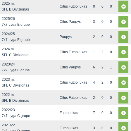
2025 m.
Citus Futboliukas
0
0
0
SFL B Divizionas
2025/26
Citus Paupys
3
0
0
7x7 Lyga E grupė
2024/25
Paupys
2
0
0
7x7 Lyga E grupė
2024 m.
Citus Futboliukas
1
2
0
SFL C Divizionas
2023/24
Citus Paupys
6
2
1
7x7 Lyga E grupė
2023 m.
Citus Futboliukas
4
2
0
SFL C Divizionas
2022 m.
Citus Futboliukas
2
0
0
SFL B Divizionas
2022/23
Futboliukas
7
0
0
7x7 Lyga C grupė
2021/22
Futboliukas
3
0
0