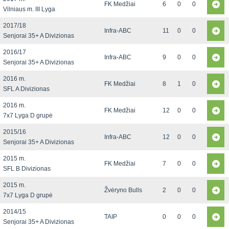
FK Medžiai
6
0
0
Vilniaus m. III Lyga
2017/18
Infra-ABC
11
0
0
Senjorai 35+ A Divizionas
2016/17
Infra-ABC
9
0
0
Senjorai 35+ A Divizionas
2016 m.
FK Medžiai
8
1
0
SFL A Divizionas
2016 m.
FK Medžiai
12
0
0
7x7 Lyga D grupė
2015/16
Infra-ABC
12
0
0
Senjorai 35+ A Divizionas
2015 m.
FK Medžiai
7
0
0
SFL B Divizionas
2015 m.
Žvėryno Bulls
2
0
0
7x7 Lyga D grupė
2014/15
TAIP
0
0
0
Senjorai 35+ A Divizionas