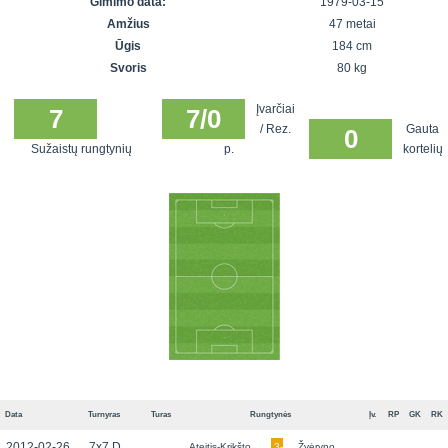
Gimimo data:
1979-03-15
7x7 vasaros
Euro2016
VRFS Futsal
Amžius
47 metai
lyga
Vilnius
Cup
Ūgis
184 cm
Lyga 8x8
Aukštaitijos
Svoris
80 kg
Įmonių lyga
senjorų
Įvarčiai
SFL rudens
7
7/0
čempionatas
/ Rez.
Gauta
0
taurė
Sužaistų rungtynių
p.
kortelių
Snaigės taurė
Data
Turnyras
Turas
Rungtynės
Įv.
RP
GK
RK
2012-02-26
7x7 D
Ateitis-Krikšto
3-
Žvėryno