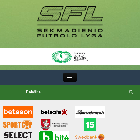
III Lyga
SFL Lyga
SFL taurė
7x7 CUP