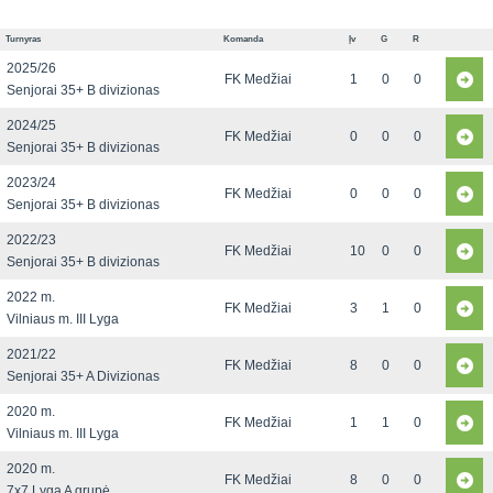
Turnyras
Komanda
Įv
G
R
2025/26
FK Medžiai
1
0
0
Senjorai 35+ B divizionas
2024/25
FK Medžiai
0
0
0
Senjorai 35+ B divizionas
2023/24
FK Medžiai
0
0
0
Senjorai 35+ B divizionas
2022/23
FK Medžiai
10
0
0
Senjorai 35+ B divizionas
2022 m.
FK Medžiai
3
1
0
Vilniaus m. III Lyga
2021/22
FK Medžiai
8
0
0
Senjorai 35+ A Divizionas
2020 m.
FK Medžiai
1
1
0
Vilniaus m. III Lyga
2020 m.
FK Medžiai
8
0
0
7x7 Lyga A grupė