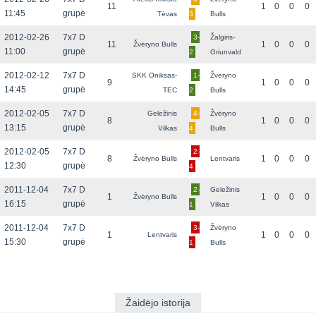
11
1
0
0
0
11:45
grupė
Tėvas
3
Bulls
2012-02-26
7x7 D
3-
Žalgiris-
11
1
0
0
0
Žvėryno Bulls
11:00
grupė
2
Griunvald
2012-02-12
7x7 D
SKK Oniksas-
1-
Žvėryno
9
1
0
0
0
14:45
grupė
TEC
2
Bulls
2012-02-05
7x7 D
Geležinis
4-
Žvėryno
8
1
0
0
0
13:15
grupė
Vilkas
4
Bulls
2012-02-05
7x7 D
2-
8
1
0
0
0
Žvėryno Bulls
Lentvaris
12:30
grupė
4
2011-12-04
7x7 D
2-
Geležinis
1
1
0
0
0
Žvėryno Bulls
16:15
grupė
1
Vilkas
2011-12-04
7x7 D
3-
Žvėryno
1
1
0
0
0
Lentvaris
15:30
grupė
1
Bulls
Žaidėjo istorija