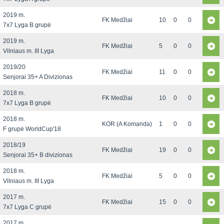
2019 m.
FK Medžiai
10
0
0
7x7 Lyga B grupė
2019 m.
FK Medžiai
5
0
0
Vilniaus m. III Lyga
2019/20
FK Medžiai
11
0
0
Senjorai 35+ A Divizionas
2018 m.
FK Medžiai
10
0
0
7x7 Lyga B grupė
2018 m.
KOR (A Komanda)
1
0
0
F grupė WorldCup'18
2018/19
FK Medžiai
19
0
0
Senjorai 35+ B divizionas
2018 m.
FK Medžiai
5
0
0
Vilniaus m. III Lyga
2017 m.
FK Medžiai
15
0
0
7x7 Lyga C grupė
2017 m.