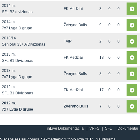
2014 m.
FK Medžiai
3
0
0
SFL B2 divizionas
2014 m.
Žvėryno Bulls
9
0
0
7x7 Lyga D grupė
2013/14
TAIP
2
0
0
Senjorai 35+ A Divizionas
2013 m.
FK Medžiai
18
0
0
SFL B1 Divizionas
2013 m.
Žvėryno Bulls
8
0
0
7x7 Lyga D grupė
2012 m.
FK Medžiai
17
0
0
SFL B1 Divizionas
2012 m.
Žvėryno Bulls
7
0
0
7x7 Lyga D grupė
inLive Dokumentacija
VRFS
SFL
Dokumentai
Visos teisės saugomos. Sekmadienio futbolo lyga 2014. Naudojama