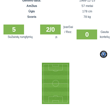
Gimimo data:
1968-12-15
7x7 vasaros
Euro2016
VRFS Futsal
Amžius
57 metai
lyga
Vilnius
Cup
Ūgis
178 cm
Lyga 8x8
Aukštaitijos
Svoris
78 kg
Įmonių lyga
senjorų
Įvarčiai
SFL rudens
5
2/0
čempionatas
/ Rez.
Gauta
0
taurė
Sužaistų rungtynių
p.
kortelių
Snaigės taurė