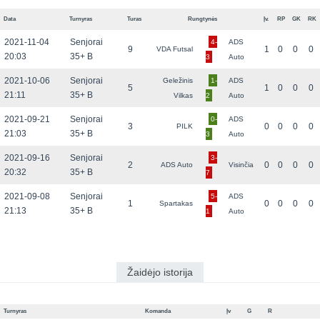
Data
Turnyras
Turas
Rungtynės
Įv.
RP
GK
RK
2021-11-04
Senjorai
4-
ADS
9
1
0
0
0
VDA Futsal
20:03
35+ B
3
Auto
2021-10-06
Senjorai
Geležinis
1-
ADS
5
1
0
0
0
21:11
35+ B
Vilkas
2
Auto
2021-09-21
Senjorai
0-
ADS
3
0
0
0
0
PILK
21:03
35+ B
3
Auto
2021-09-16
Senjorai
3-
2
0
0
0
0
ADS Auto
Visinčia
20:32
35+ B
7
2021-09-08
Senjorai
5-
ADS
1
0
0
0
0
Spartakas
21:13
35+ B
1
Auto
Žaidėjo istorija
Turnyras
Komanda
Įv
G
R