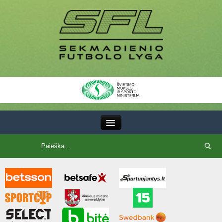
III Lyga
SFL Lyga
SFL taurė
7x7 CUP