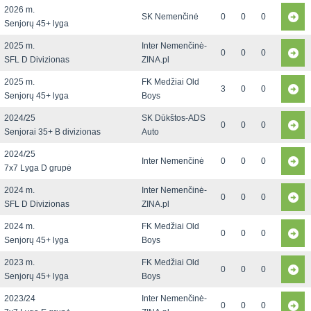
2026 m.
SK Nemenčinė
0
0
0
Senjorų 45+ lyga
2025 m.
Inter Nemenčinė-
0
0
0
SFL D Divizionas
ZINA.pl
2025 m.
FK Medžiai Old
3
0
0
Senjorų 45+ lyga
Boys
2024/25
SK Dūkštos-ADS
0
0
0
Senjorai 35+ B divizionas
Auto
2024/25
Inter Nemenčinė
0
0
0
7x7 Lyga D grupė
2024 m.
Inter Nemenčinė-
0
0
0
SFL D Divizionas
ZINA.pl
2024 m.
FK Medžiai Old
0
0
0
Senjorų 45+ lyga
Boys
2023 m.
FK Medžiai Old
0
0
0
Senjorų 45+ lyga
Boys
2023/24
Inter Nemenčinė-
0
0
0