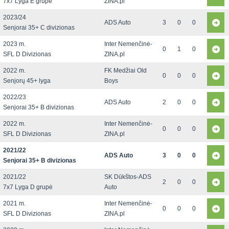
7x7 Lyga E grupė
ZINA.pl
2023/24
ADS Auto
3
0
0
Senjorai 35+ C divizionas
2023 m.
Inter Nemenčinė-
0
1
0
SFL D Divizionas
ZINA.pl
2022 m.
FK Medžiai Old
0
0
0
Senjorų 45+ lyga
Boys
2022/23
ADS Auto
2
0
0
Senjorai 35+ B divizionas
2022 m.
Inter Nemenčinė-
0
0
0
SFL D Divizionas
ZINA.pl
2021/22
ADS Auto
3
0
0
Senjorai 35+ B divizionas
2021/22
SK Dūkštos-ADS
2
0
0
7x7 Lyga D grupė
Auto
2021 m.
Inter Nemenčinė-
0
0
0
SFL D Divizionas
ZINA.pl