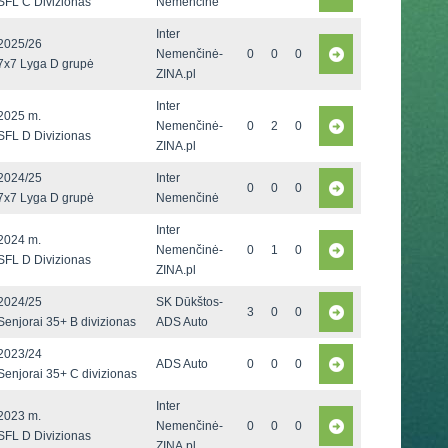
SFL C Divizionas
Nemenčinė
Inter
2025/26
Nemenčinė-
0
0
0
7x7 Lyga D grupė
ZINA.pl
Inter
2025 m.
Nemenčinė-
0
2
0
SFL D Divizionas
ZINA.pl
2024/25
Inter
0
0
0
7x7 Lyga D grupė
Nemenčinė
Inter
2024 m.
Nemenčinė-
0
1
0
SFL D Divizionas
ZINA.pl
2024/25
SK Dūkštos-
3
0
0
Senjorai 35+ B divizionas
ADS Auto
2023/24
ADS Auto
0
0
0
Senjorai 35+ C divizionas
Inter
2023 m.
Nemenčinė-
0
0
0
SFL D Divizionas
ZINA.pl