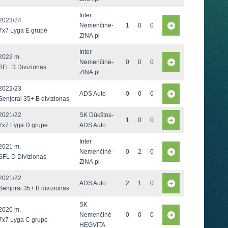
Inter
2023/24
Nemenčinė-
1
0
0
7x7 Lyga E grupė
ZINA.pl
Inter
2022 m.
Nemenčinė-
0
0
0
SFL D Divizionas
ZINA.pl
2022/23
ADS Auto
0
0
0
Senjorai 35+ B divizionas
2021/22
SK Dūkštos-
1
0
0
7x7 Lyga D grupė
ADS Auto
Inter
2021 m.
Nemenčinė-
0
2
0
SFL D Divizionas
ZINA.pl
2021/22
ADS Auto
2
1
0
Senjorai 35+ B divizionas
SK
2020 m.
Nemenčinė-
0
0
0
7x7 Lyga C grupė
HEGVITA