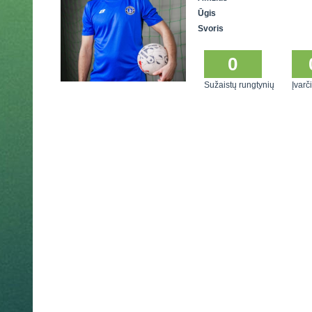
Ūgis
Svoris
0
Sužaistų rungtynių
Įvarči