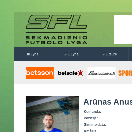
III Lyga
SFL Lyga
SFL taurė
Arūnas Anus
Komanda:
Pozicija:
Gimimo data:
Amžius