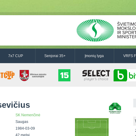
7x7 CUP
Senjorai 35+
Įmonių lyga
VRFS F
evičius
SK Nemenčinė
Saugas
1984-03-09
42 metai