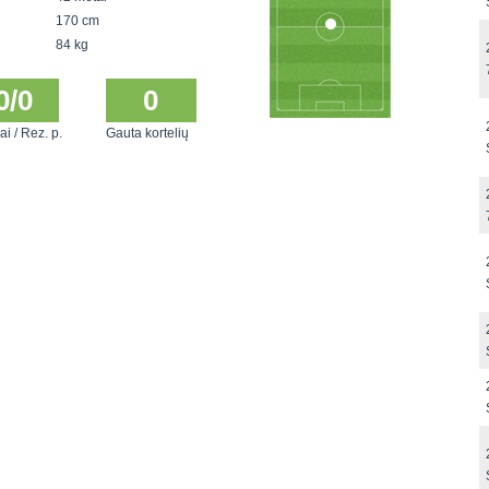
170 cm
84 kg
0/0
0
ai / Rez. p.
Gauta kortelių