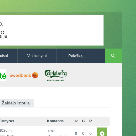
utsal
Visi turnyrai
Žaidėjo istorija
Turnyras
Komanda
Įv
G
R
2026 m.
Inter
0
0
0