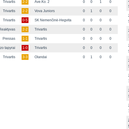
Trivartis
2-2
Ave.Ko. 2
0
0
1
0
Trivartis
2-2
Vova Juniors
0
1
0
0
Trivartis
0-5
SK Nemenčinė-Hegvita
0
0
0
0
Reaktyvas
2-2
Trivartis
0
0
0
0
Pressas
1-1
Trivartis
0
0
0
0
zo tapyrai
1-0
Trivartis
0
0
0
0
Trivartis
3-3
Olandai
0
1
0
0