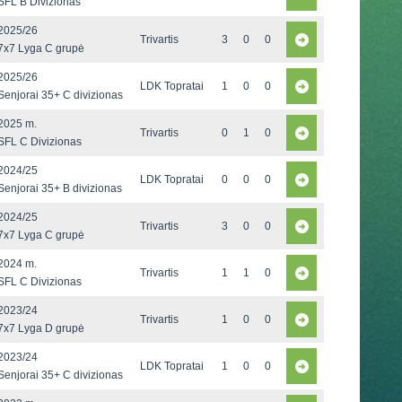
SFL B Divizionas
2025/26
Trivartis
3
0
0
7x7 Lyga C grupė
2025/26
LDK Topratai
1
0
0
Senjorai 35+ C divizionas
2025 m.
Trivartis
0
1
0
SFL C Divizionas
2024/25
LDK Topratai
0
0
0
Senjorai 35+ B divizionas
2024/25
Trivartis
3
0
0
7x7 Lyga C grupė
2024 m.
Trivartis
1
1
0
SFL C Divizionas
2023/24
Trivartis
1
0
0
7x7 Lyga D grupė
2023/24
LDK Topratai
1
0
0
Senjorai 35+ C divizionas