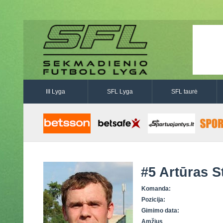
III Lyga
SFL Lyga
SFL taurė
#5
Artūras S
Komanda:
Pozicija:
Gimimo data:
Amžius