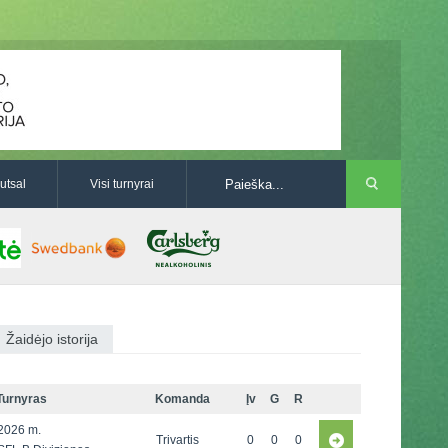
utsal
Visi turnyrai
Žaidėjo istorija
Turnyras
Komanda
Įv
G
R
2026 m.
Trivartis
0
0
0