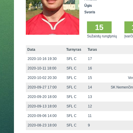
Ūgis
Svoris
15
Sužaistų rungtynių
Įvarči
Data
Turnyras
Turas
2020-10-16 19:30
SFL C
17
2020-10-11 18:00
SFL C
16
2020-10-02 20:30
SFL C
15
Vo
2020-09-27 17:00
SFL C
14
SK Nemenčin
2020-09-20 18:00
SFL C
13
2020-09-13 18:00
SFL C
12
2020-09-06 14:00
SFL C
11
2020-08-23 18:00
SFL C
9