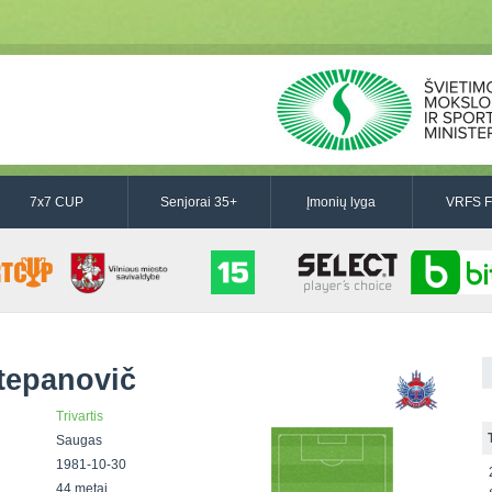
7x7 CUP
Senjorai 35+
Įmonių lyga
VRFS F
tepanovič
Trivartis
Saugas
1981-10-30
44 metai