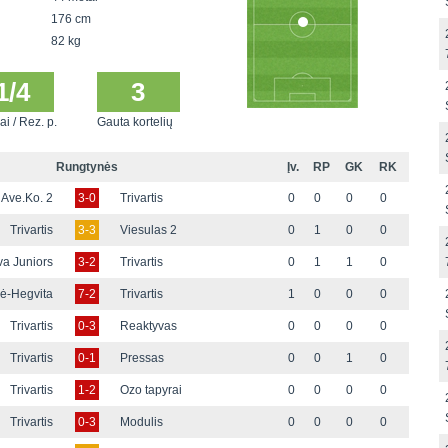
176 cm
82 kg
1/4
3
ai / Rez. p.
Gauta kortelių
Rungtynės
Įv.
RP
GK
RK
Ave.Ko. 2
3-0
Trivartis
0
0
0
0
Trivartis
3-3
Viesulas 2
0
1
0
0
va Juniors
3-2
Trivartis
0
1
1
0
ė-Hegvita
7-2
Trivartis
1
0
0
0
Trivartis
0-3
Reaktyvas
0
0
0
0
Trivartis
0-1
Pressas
0
0
1
0
Trivartis
1-2
Ozo tapyrai
0
0
0
0
Trivartis
0-3
Modulis
0
0
0
0