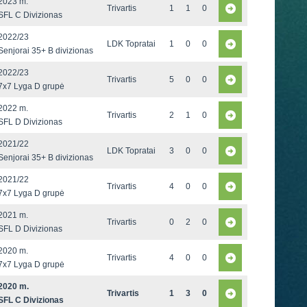
2023 m.
Trivartis
1
1
0
SFL C Divizionas
2022/23
LDK Topratai
1
0
0
Senjorai 35+ B divizionas
2022/23
Trivartis
5
0
0
7x7 Lyga D grupė
2022 m.
Trivartis
2
1
0
SFL D Divizionas
2021/22
LDK Topratai
3
0
0
Senjorai 35+ B divizionas
2021/22
Trivartis
4
0
0
7x7 Lyga D grupė
2021 m.
Trivartis
0
2
0
SFL D Divizionas
2020 m.
Trivartis
4
0
0
7x7 Lyga D grupė
2020 m.
Trivartis
1
3
0
SFL C Divizionas