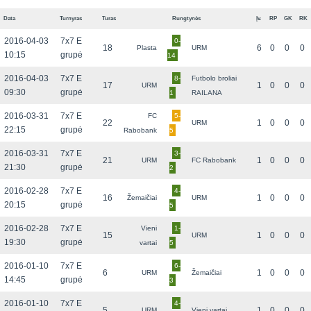
Data
Turnyras
Turas
Rungtynės
Įv.
RP
GK
RK
2016-04-03
7x7 E
0-
18
6
0
0
0
Plasta
URM
10:15
grupė
14
2016-04-03
7x7 E
8-
Futbolo broliai
17
1
0
0
0
URM
09:30
grupė
1
RAILANA
2016-03-31
7x7 E
FC
5-
22
1
0
0
0
URM
22:15
grupė
Rabobank
5
2016-03-31
7x7 E
3-
21
1
0
0
0
URM
FC Rabobank
21:30
grupė
2
2016-02-28
7x7 E
4-
16
1
0
0
0
Žemaičiai
URM
20:15
grupė
5
2016-02-28
7x7 E
Vieni
1-
15
1
0
0
0
URM
19:30
grupė
vartai
5
2016-01-10
7x7 E
6-
6
1
0
0
0
URM
Žemaičiai
14:45
grupė
3
2016-01-10
7x7 E
4-
5
1
0
0
0
URM
Vieni vartai