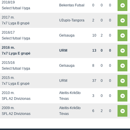
2018/19
Bekentas Futsal
0
0
0
Select futsal I lyga
2017 m.
Užupis-Tangora
2
0
0
7x7 Lyga B grupė
2016/17
Gelsauga
10
2
0
Select futsal I lyga
2016 m.
URM
13
0
0
7x7 Lyga E grupė
2015/16
Gelsauga
8
0
0
Select futsal I lyga
2015 m.
URM
37
0
0
7x7 Lyga E grupė
2010 m.
Ateitis-Krikšto
3
0
0
SFL A2 Divizionas
Tėvas
2009 m.
Ateitis-Krikšto
6
2
0
SFL A2 Divizionas
Tėvas