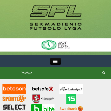
III Lyga
SFL Lyga
SFL taurė
7x7 CUP