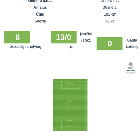
Gimimo data:
1990-07-17
7x7 vasaros
Euro2016
VRFS Futsal
Amžius
36 metai
lyga
Vilnius
Cup
Ūgis
182 cm
Lyga 8x8
Aukštaitijos
Svoris
70 kg
Įmonių lyga
senjorų
Įvarčiai
SFL rudens
8
13/0
čempionatas
/ Rez.
Gauta
0
taurė
Sužaistų rungtynių
p.
kortelių
Snaigės taurė