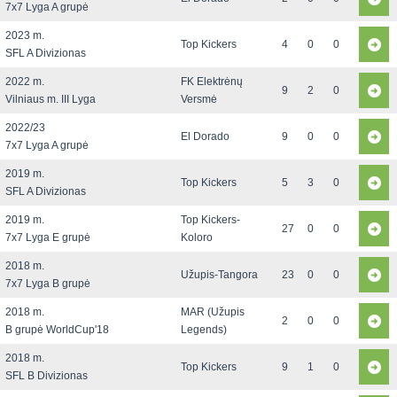
7x7 Lyga A grupė
2023 m.
Top Kickers
4
0
0
SFL A Divizionas
2022 m.
FK Elektrėnų
9
2
0
Vilniaus m. III Lyga
Versmė
2022/23
El Dorado
9
0
0
7x7 Lyga A grupė
2019 m.
Top Kickers
5
3
0
SFL A Divizionas
2019 m.
Top Kickers-
27
0
0
7x7 Lyga E grupė
Koloro
2018 m.
Užupis-Tangora
23
0
0
7x7 Lyga B grupė
2018 m.
MAR (Užupis
2
0
0
B grupė WorldCup'18
Legends)
2018 m.
Top Kickers
9
1
0
SFL B Divizionas