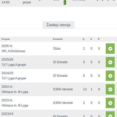
14:00
grupė
1
Žaidėjo istorija
Turnyras
Komanda
Įv
G
R
2026 m.
Ozas
1
0
0
SFL A Divizionas
2025/26
El Dorado
0
0
0
7x7 Lyga A grupė
2024/25
El Dorado
0
0
0
7x7 Lyga A grupė
2024 m.
ESFA-Versmė
13
1
0
Vilniaus m. III Lyga
2023 m.
ESFA-Versmė
2
0
0
Vilniaus m. III Lyga
2023/24
El Dorado
2
0
0