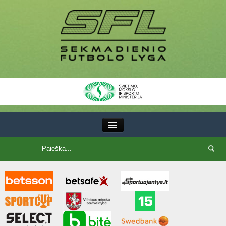
III Lyga
SFL Lyga
SFL taurė
7x7 CUP