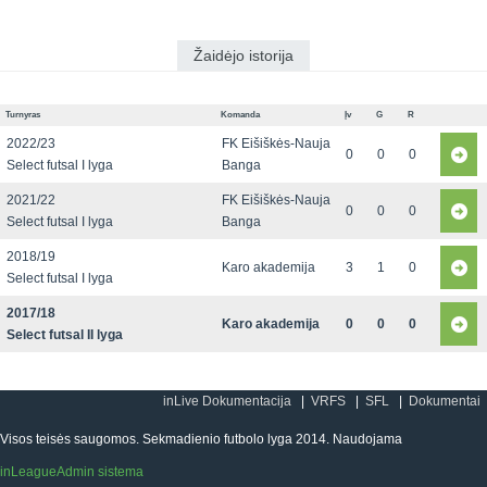
Žaidėjo istorija
Turnyras
Komanda
Įv
G
R
2022/23
FK Eišiškės-Nauja
0
0
0
Select futsal I lyga
Banga
2021/22
FK Eišiškės-Nauja
0
0
0
Select futsal I lyga
Banga
2018/19
Karo akademija
3
1
0
Select futsal I lyga
2017/18
Karo akademija
0
0
0
Select futsal II lyga
inLive Dokumentacija
VRFS
SFL
Dokumentai
Visos teisės saugomos. Sekmadienio futbolo lyga 2014. Naudojama
inLeagueAdmin sistema