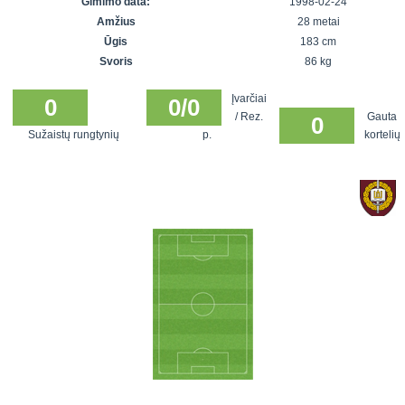
Gimimo data:
1998-02-24
7x7 vasaros
Euro2016
VRFS Futsal
Amžius
28 metai
lyga
Vilnius
Cup
Ūgis
183 cm
Lyga 8x8
Aukštaitijos
Svoris
86 kg
Įmonių lyga
senjorų
Įvarčiai
SFL rudens
0
0/0
čempionatas
/ Rez.
Gauta
0
taurė
Sužaistų rungtynių
p.
kortelių
Snaigės taurė