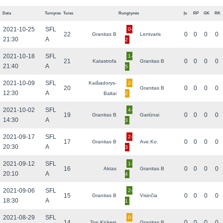
Data
Turnyras
Turas
Rungtynės
Įv.
RP
GK
RK
2021-10-25
SFL
0-
22
0
0
0
0
Granitas B
Lentvaris
21:30
A
2
2021-10-18
SFL
1-
21
0
0
0
0
Katastrofa
Granitas B
21:40
A
5
2021-10-09
SFL
Kaišiadorys-
2-
20
0
0
0
0
Granitas B
12:30
A
Baltai
2
2021-10-02
SFL
4-
19
0
0
0
0
Granitas B
Gariūnai
14:30
A
3
2021-09-17
SFL
2-
17
0
0
0
0
Granitas B
Ave.Ko.
20:30
A
3
2021-09-12
SFL
1-
16
0
0
0
0
Aktas
Granitas B
20:10
A
4
2021-09-06
SFL
2-
15
0
0
0
0
Granitas B
Visinčia
18:30
A
1
2021-08-29
SFL
0-
14
0
0
0
0
Top Kickers
Granitas B