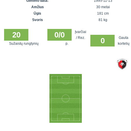
Gimimo data:
1995-11-13
7x7 vasaros
Euro2016
VRFS Futsal
Amžius
30 metai
lyga
Vilnius
Cup
Ūgis
181 cm
Lyga 8x8
Aukštaitijos
Svoris
81 kg
Įmonių lyga
senjorų
Įvarčiai
SFL rudens
20
0/0
čempionatas
/ Rez.
Gauta
0
taurė
Sužaistų rungtynių
p.
kortelių
Snaigės taurė