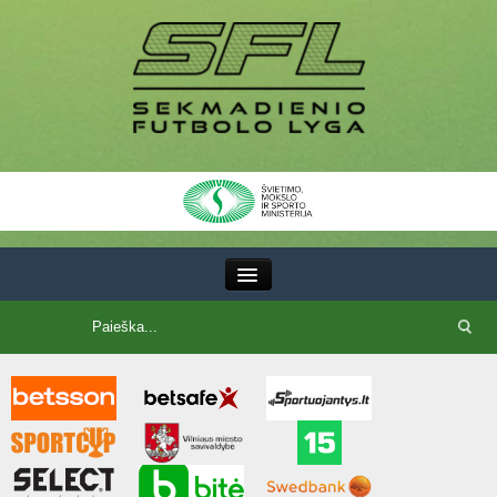
III Lyga
SFL Lyga
SFL taurė
7x7 CUP