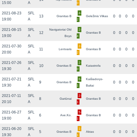
15:00
A
0
2021-08-23
SFL
4-
13
0
0
0
0
Granitas B
Geležinis Vilkas
19:00
A
2
2021-08-15
SFL
Navigatoriai Old
2-
12
0
0
0
0
Granitas B
19:00
A
Boys
4
2021-07-30
SFL
2-
11
0
0
0
0
Lentvaris
Granitas B
20:00
A
2
2021-07-26
SFL
2-
10
0
0
0
0
Granitas B
Katastrofa
19:30
A
0
2021-07-21
SFL
6-
Kaišiadorys-
9
0
0
0
0
Granitas B
19:30
A
1
Baltai
2021-07-11
SFL
2-
8
0
0
0
0
Gariūnai
Granitas B
20:10
A
1
2021-06-27
SFL
5-
6
0
0
0
0
Ave.Ko.
Granitas B
19:00
A
1
2021-06-20
SFL
1-
5
0
0
0
0
Granitas B
Aktas
19:30
A
1