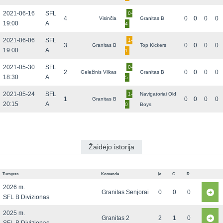
2021-06-16
SFL
0-
4
0
0
0
0
Visinčia
Granitas B
19:00
A
4
2021-06-06
SFL
1-
3
0
0
0
0
Granitas B
Top Kickers
19:00
A
1
2021-05-30
SFL
0-
2
0
0
0
0
Geležinis Vilkas
Granitas B
18:30
A
5
2021-05-24
SFL
1-
Navigatoriai Old
1
0
0
0
0
Granitas B
20:15
A
0
Boys
Žaidėjo istorija
Turnyras
Komanda
Įv
G
R
2026 m.
Granitas Senjorai
0
0
0
SFL B Divizionas
2025 m.
Granitas 2
2
1
0