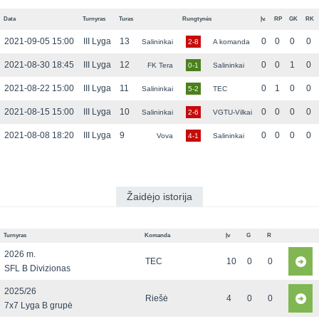
Data
Turnyras
Turas
Rungtynės
Įv.
RP
GK
RK
2021-09-05 15:00
III Lyga
13
0
0
0
0
Salininkai
2-8
A komanda
2021-08-30 18:45
III Lyga
12
0
0
1
0
FK Tera
0-1
Salininkai
2021-08-22 15:00
III Lyga
11
0
1
0
0
Salininkai
5-2
TEC
2021-08-15 15:00
III Lyga
10
0
0
0
0
Salininkai
2-6
VGTU-Vilkai
2021-08-08 18:20
III Lyga
9
0
0
0
0
Vova
4-1
Salininkai
Žaidėjo istorija
Turnyras
Komanda
Įv
G
R
2026 m.
TEC
10
0
0
SFL B Divizionas
2025/26
Riešė
4
0
0
7x7 Lyga B grupė