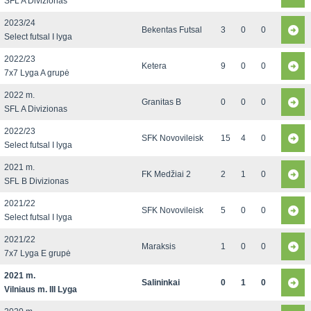
SFL A Divizionas
2023/24
Bekentas Futsal
3
0
0
Select futsal I lyga
2022/23
Ketera
9
0
0
7x7 Lyga A grupė
2022 m.
Granitas B
0
0
0
SFL A Divizionas
2022/23
SFK Novovileisk
15
4
0
Select futsal I lyga
2021 m.
FK Medžiai 2
2
1
0
SFL B Divizionas
2021/22
SFK Novovileisk
5
0
0
Select futsal I lyga
2021/22
Maraksis
1
0
0
7x7 Lyga E grupė
2021 m.
Salininkai
0
1
0
Vilniaus m. III Lyga