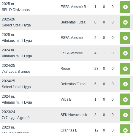
2025 m.
ESFA-Versmė B
1
0
0
SFL D Divizionas
2025/26
Bekentas Futsal
0
0
0
Select futsal I lyga
2025 m.
ESFA-Versmė
2
0
0
Vilniaus m. III Lyga
2024 m.
ESFA-Versmė
4
1
0
Vilniaus m. III Lyga
2024/25
Riešė
23
0
0
7x7 Lyga B grupė
2024/25
Bekentas Futsal
6
0
0
Select futsal I lyga
2024 m.
Viltis B
1
0
0
Vilniaus m. III Lyga
2023/24
SFK Novovileisk
3
0
0
7x7 Lyga A grupė
2023 m.
Granitas B
12
0
0