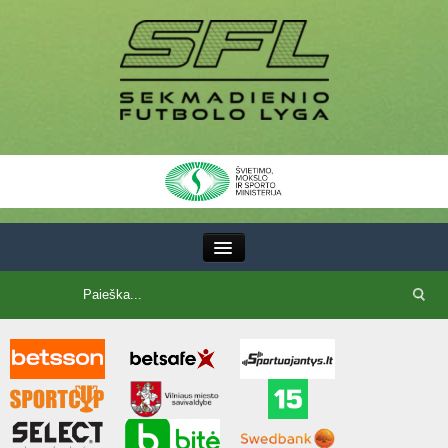
III Lyga
SFL Lyga
SFL taurė
7x7 CUP