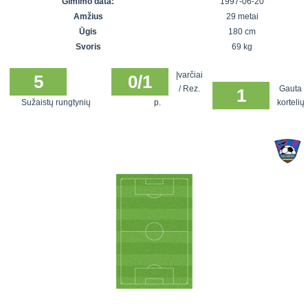
Gimimo data:
1997-06-20
7x7 vasaros
Euro2016
VRFS Futsal
Amžius
29 metai
lyga
Vilnius
Cup
Ūgis
180 cm
Lyga 8x8
Aukštaitijos
Svoris
69 kg
Įmonių lyga
senjorų
Įvarčiai
SFL rudens
5
0/1
čempionatas
/ Rez.
Gauta
1
taurė
Sužaistų rungtynių
p.
kortelių
Snaigės taurė