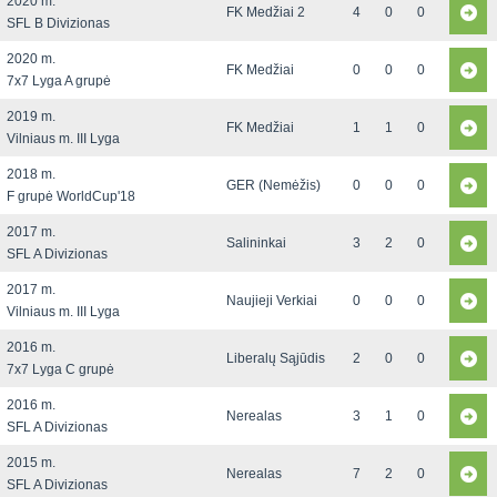
2020 m.
FK Medžiai 2
4
0
0
SFL B Divizionas
2020 m.
FK Medžiai
0
0
0
7x7 Lyga A grupė
2019 m.
FK Medžiai
1
1
0
Vilniaus m. III Lyga
2018 m.
GER (Nemėžis)
0
0
0
F grupė WorldCup'18
2017 m.
Salininkai
3
2
0
SFL A Divizionas
2017 m.
Naujieji Verkiai
0
0
0
Vilniaus m. III Lyga
2016 m.
Liberalų Sąjūdis
2
0
0
7x7 Lyga C grupė
2016 m.
Nerealas
3
1
0
SFL A Divizionas
2015 m.
Nerealas
7
2
0
SFL A Divizionas