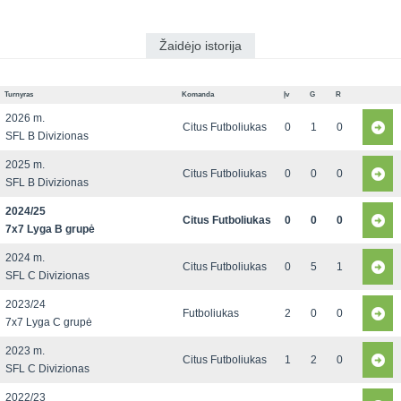
Žaidėjo istorija
Turnyras
Komanda
Įv
G
R
2026 m.
Citus Futboliukas
0
1
0
SFL B Divizionas
2025 m.
Citus Futboliukas
0
0
0
SFL B Divizionas
2024/25
Citus Futboliukas
0
0
0
7x7 Lyga B grupė
2024 m.
Citus Futboliukas
0
5
1
SFL C Divizionas
2023/24
Futboliukas
2
0
0
7x7 Lyga C grupė
2023 m.
Citus Futboliukas
1
2
0
SFL C Divizionas
2022/23