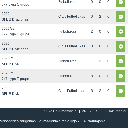
Futboliukas
0
0
0
7x7 Lyga C grupė
2022 m.
Citus Futboliukas
0
2
0
SFL B Divizionas
2021/22
Futboliukas
2
0
0
7x7 Lyga D grupė
2021 m.
Citus Futboliukas
8
6
0
SFL B Divizionas
2020 m.
Futboliukas
1
2
0
SFL B Divizionas
2020 m.
Futboliukas
8
0
0
7x7 Lyga E grupė
2019 m.
Citus Futboliukas
8
2
0
SFL B Divizionas
inLive Dokumentacija
VRFS
SFL
Dokumentai
Visos teisės saugomos. Sekmadienio futbolo lyga 2014. Naudojama