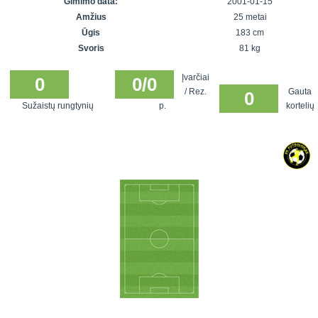
Gimimo data:
2001-01-15
7x7 vasaros
Euro2016
VRFS Futsal
Amžius
25 metai
lyga
Vilnius
Cup
Ūgis
183 cm
Lyga 8x8
Aukštaitijos
Svoris
81 kg
Įmonių lyga
senjorų
Įvarčiai
SFL rudens
0
0/0
čempionatas
/ Rez.
Gauta
0
taurė
Sužaistų rungtynių
p.
kortelių
Snaigės taurė