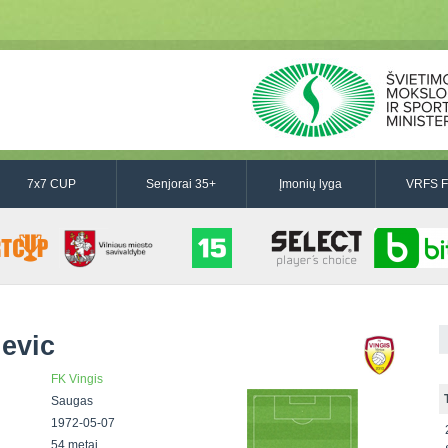
7x7 CUP
Senjorai 35+
Įmonių lyga
VRFS F
evic
FK Vingis
Saugas
1972-05-07
54 metai