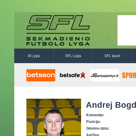
III Lyga
SFL Lyga
SFL taurė
Andrej Bogd
Komanda:
Pozicija:
Gimimo data:
Amžius