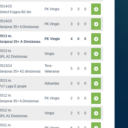
2014/15
FK Vingis
3
3
0
Select II lygos B2 div
2014/15
FK Vingis
3
0
0
Senjorai 35+ A Divizionas
2013 m.
FK Vingis
4
0
0
Senjorai 35+ A Divizionas
2013 m.
Vingis
2
3
0
SFL A2 Divizionas
2013/14
Tera-
5
0
0
Senjorai 35+ A2 divizionas
Veteranai
2013 m.
Advantas
2
0
0
7x7 Lyga E grupė
2012 m.
FK Vingis
2
0
0
Senjorai 35+ A Divizionas
2012 m.
Vingis
2
5
0
SFL A2 Divizionas
2011 m.