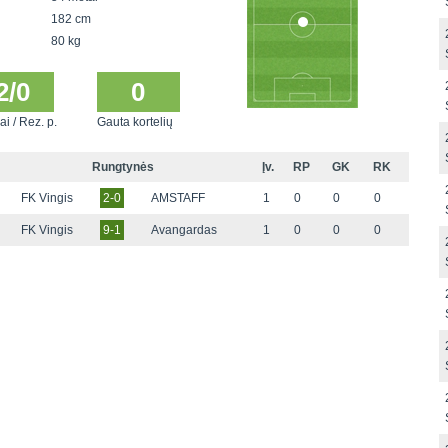
182 cm
80 kg
2/0
0
ai / Rez. p.
Gauta kortelių
Rungtynės
Įv.
RP
GK
RK
FK Vingis
2-0
AMSTAFF
1
0
0
0
FK Vingis
9-1
Avangardas
1
0
0
0