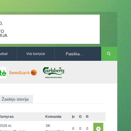
utsal
Visi turnyrai
Žaidėjo istorija
Turnyras
Komanda
Įv
G
R
2026 m.
SK
0
0
0