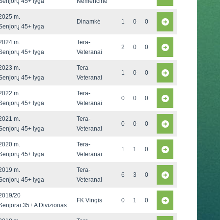
Senjorų 45+ lyga
Nemenčinė
2025 m.
Dinamkė
1
0
0
Senjorų 45+ lyga
2024 m.
Tera-
2
0
0
Senjorų 45+ lyga
Veteranai
2023 m.
Tera-
1
0
0
Senjorų 45+ lyga
Veteranai
2022 m.
Tera-
0
0
0
Senjorų 45+ lyga
Veteranai
2021 m.
Tera-
0
0
0
Senjorų 45+ lyga
Veteranai
2020 m.
Tera-
1
1
0
Senjorų 45+ lyga
Veteranai
2019 m.
Tera-
6
3
0
Senjorų 45+ lyga
Veteranai
2019/20
FK Vingis
0
1
0
Senjorai 35+ A Divizionas