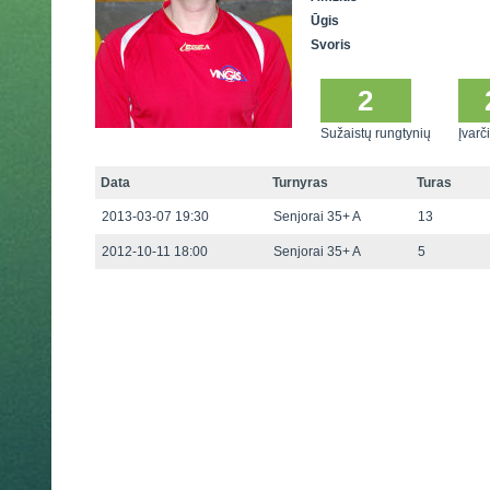
Ūgis
Svoris
2
Sužaistų rungtynių
Įvarči
Data
Turnyras
Turas
2013-03-07 19:30
Senjorai 35+ A
13
2012-10-11 18:00
Senjorai 35+ A
5