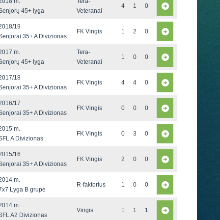
2018 m.
Tera-
4
1
0
Senjorų 45+ lyga
Veteranai
2018/19
FK Vingis
1
2
0
Senjorai 35+ A Divizionas
2017 m.
Tera-
1
0
0
Senjorų 45+ lyga
Veteranai
2017/18
FK Vingis
4
4
0
Senjorai 35+ A Divizionas
2016/17
FK Vingis
0
0
0
Senjorai 35+ A Divizionas
2015 m.
FK Vingis
0
3
0
SFL A Divizionas
2015/16
FK Vingis
2
0
0
Senjorai 35+ A Divizionas
2014 m.
R-faktorius
1
0
0
7x7 Lyga B grupė
2014 m.
Vingis
1
1
1
SFL A2 Divizionas