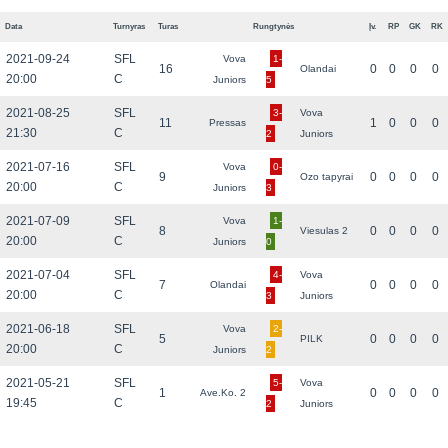
Data
Turnyras
Turas
Rungtynės
Įv.
RP
GK
RK
2021-09-24
SFL
Vova
1-
16
0
0
0
0
Olandai
20:00
C
Juniors
5
2021-08-25
SFL
3-
Vova
11
1
0
0
0
Pressas
21:30
C
2
Juniors
2021-07-16
SFL
Vova
0-
9
0
0
0
0
Ozo tapyrai
20:00
C
Juniors
3
2021-07-09
SFL
Vova
1-
8
0
0
0
0
Viesulas 2
20:00
C
Juniors
0
2021-07-04
SFL
4-
Vova
7
0
0
0
0
Olandai
20:00
C
3
Juniors
2021-06-18
SFL
Vova
2-
5
0
0
0
0
PILK
20:00
C
Juniors
2
2021-05-21
SFL
5-
Vova
1
0
0
0
0
Ave.Ko. 2
19:45
C
2
Juniors