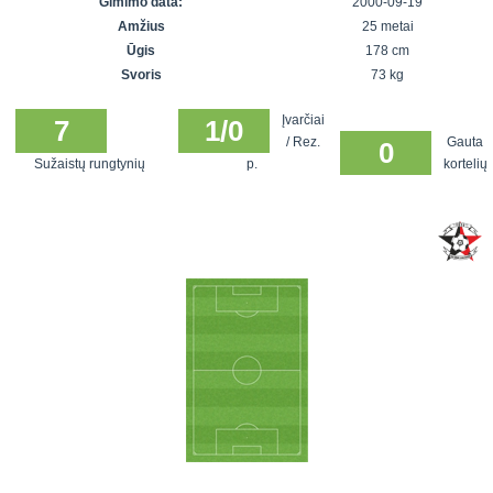
Gimimo data:
2000-09-19
7x7 vasaros
Euro2016
VRFS Futsal
Amžius
25 metai
lyga
Vilnius
Cup
Ūgis
178 cm
Lyga 8x8
Aukštaitijos
Svoris
73 kg
Įmonių lyga
senjorų
Įvarčiai
SFL rudens
7
1/0
čempionatas
/ Rez.
Gauta
0
taurė
Sužaistų rungtynių
p.
kortelių
Snaigės taurė