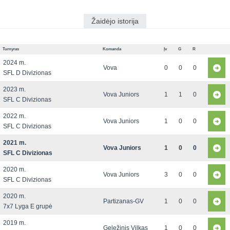
Žaidėjo istorija
Turnyras
Komanda
Įv
G
R
2024 m.
Vova
0
0
0
SFL D Divizionas
2023 m.
Vova Juniors
1
1
0
SFL C Divizionas
2022 m.
Vova Juniors
1
0
0
SFL C Divizionas
2021 m.
Vova Juniors
1
0
0
SFL C Divizionas
2020 m.
Vova Juniors
3
0
0
SFL C Divizionas
2020 m.
Partizanas-GV
1
0
0
7x7 Lyga E grupė
2019 m.
Geležinis Vilkas
1
0
0