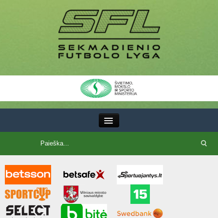
III Lyga
SFL Lyga
SFL taurė
7x7 CUP