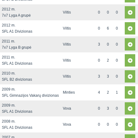
2012 m.
Viltis
0
0
0
7x7 Lyga A grupė
2012 m.
Viltis
0
6
0
SFL A1 Divizionas
2011 m.
Viltis
3
0
0
7x7 Lyga B grupė
2011 m.
Viltis
0
2
0
SFL A1 Divizionas
2010 m.
Viltis
3
3
0
SFL B2 divizionas
2009 m.
Minties
4
2
1
SFL Gimnazijos Vakarų divizionas
2009 m.
Vova
0
3
0
SFL A1 Divizionas
2008 m.
Vova
0
0
0
SFL A1 Divizionas
2007 m.