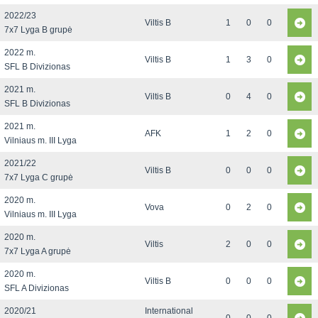
2022/23
Viltis B
1
0
0
7x7 Lyga B grupė
2022 m.
Viltis B
1
3
0
SFL B Divizionas
2021 m.
Viltis B
0
4
0
SFL B Divizionas
2021 m.
AFK
1
2
0
Vilniaus m. III Lyga
2021/22
Viltis B
0
0
0
7x7 Lyga C grupė
2020 m.
Vova
0
2
0
Vilniaus m. III Lyga
2020 m.
Viltis
2
0
0
7x7 Lyga A grupė
2020 m.
Viltis B
0
0
0
SFL A Divizionas
2020/21
International