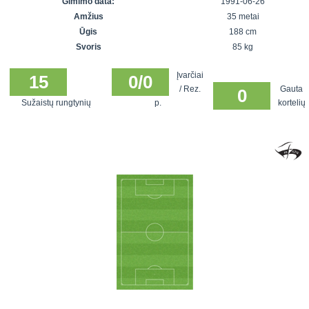
Gimimo data:
1991-06-26
7x7 vasaros
Euro2016
VRFS Futsal
Amžius
35 metai
lyga
Vilnius
Cup
Ūgis
188 cm
Lyga 8x8
Aukštaitijos
Svoris
85 kg
Įmonių lyga
senjorų
Įvarčiai
SFL rudens
15
0/0
čempionatas
/ Rez.
Gauta
0
taurė
Sužaistų rungtynių
p.
kortelių
Snaigės taurė