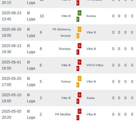
20:15
Lyga
4
2025-08-23
III
6-
10
0
0
0
0
Viltis B
Ketera
13:45
Lyga
2
2025-06-29
III
FK Elektrėnų
3-
9
0
0
0
0
Viltis B
18:00
Lyga
Versmė
3
2025-06-13
III
3-
8
0
0
0
0
Granitas
Viltis B
19:30
Lyga
1
2025-06-01
III
0-
6
0
0
0
0
Viltis B
VGTU-Vilkai
16:00
Lyga
9
2025-05-25
III
1-
5
0
0
0
0
Ketera
Viltis B
17:00
Lyga
1
2025-05-10
III
2-
3
0
0
0
0
Viltis B
Ataka
18:00
Lyga
3
2025-05-05
III
3-
2
0
0
0
0
FK Medžiai
Viltis B
20:20
Lyga
2