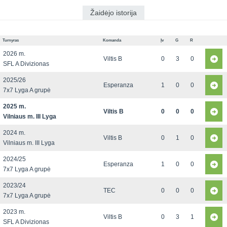
Žaidėjo istorija
Turnyras
Komanda
Įv
G
R
2026 m.
Viltis B
0
3
0
SFL A Divizionas
2025/26
Esperanza
1
0
0
7x7 Lyga A grupė
2025 m.
Viltis B
0
0
0
Vilniaus m. III Lyga
2024 m.
Viltis B
0
1
0
Vilniaus m. III Lyga
2024/25
Esperanza
1
0
0
7x7 Lyga A grupė
2023/24
TEC
0
0
0
7x7 Lyga A grupė
2023 m.
Viltis B
0
3
1
SFL A Divizionas