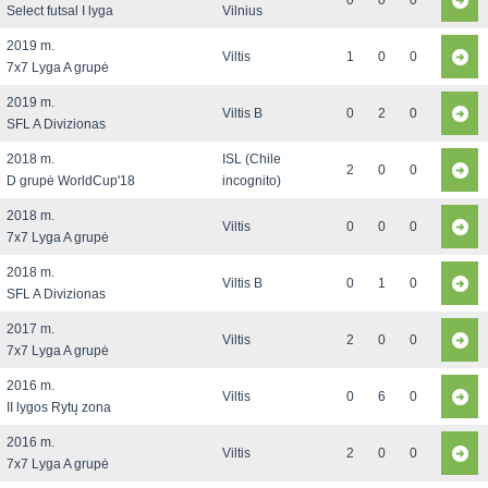
0
0
0
Select futsal I lyga
Vilnius
2019 m.
Viltis
1
0
0
7x7 Lyga A grupė
2019 m.
Viltis B
0
2
0
SFL A Divizionas
2018 m.
ISL (Chile
2
0
0
D grupė WorldCup'18
incognito)
2018 m.
Viltis
0
0
0
7x7 Lyga A grupė
2018 m.
Viltis B
0
1
0
SFL A Divizionas
2017 m.
Viltis
2
0
0
7x7 Lyga A grupė
2016 m.
Viltis
0
6
0
II lygos Rytų zona
2016 m.
Viltis
2
0
0
7x7 Lyga A grupė