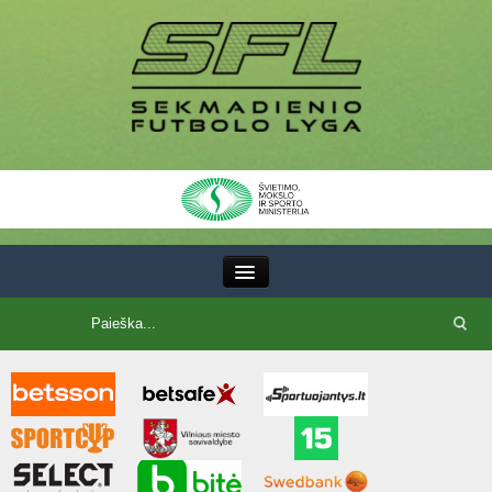
III Lyga
SFL Lyga
SFL taurė
7x7 CUP