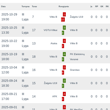
Data
Turnyras
Turas
Rungtynės
Įv.
RP
GK
RK
2025-10-29
III
1-
7
0
0
0
0
Viltis B
Žalgiris U19
19:00
Lyga
10
2025-10-25
III
3-
17
0
0
0
0
VGTU-Vilkai
Viltis B
13:30
Lyga
4
2025-10-22
III
3-
13
0
0
0
0
Ataka
Viltis B
19:00
Lyga
2
2025-10-19
III
4-
FK Elektrėnų
18
0
0
0
0
Viltis B
18:00
Lyga
3
Versmė
2025-10-04
III
2-
16
0
0
0
0
Viltis B
Granitas
12:00
Lyga
9
2025-09-24
III
2-
15
0
0
0
0
Žalgiris U19
Viltis B
18:30
Lyga
3
2025-09-21
III
4-
14
0
0
0
0
AFK
Viltis B
17:00
Lyga
0
2025-09-01
III
3-
11
0
0
0
0
Viltis B
FK Medžiai