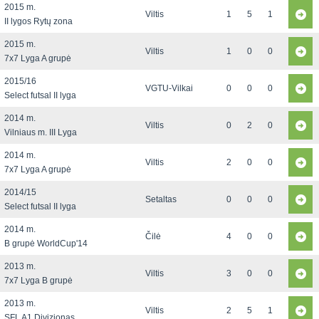
2015 m.
Viltis
1
5
1
II lygos Rytų zona
2015 m.
Viltis
1
0
0
7x7 Lyga A grupė
2015/16
VGTU-Vilkai
0
0
0
Select futsal II lyga
2014 m.
Viltis
0
2
0
Vilniaus m. III Lyga
2014 m.
Viltis
2
0
0
7x7 Lyga A grupė
2014/15
Setaltas
0
0
0
Select futsal II lyga
2014 m.
Čilė
4
0
0
B grupė WorldCup'14
2013 m.
Viltis
3
0
0
7x7 Lyga B grupė
2013 m.
Viltis
2
5
1
SFL A1 Divizionas