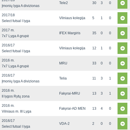
2017/18
Tele2
30
3
0
Įmonių lyga A divizionas
2017/18
Vilniaus kolegija
5
1
0
Select futsal I lyga
2017 m.
IFEX Margiris
35
0
0
7x7 Lyga A grupė
2016/17
Vilniaus kolegija
12
1
0
Select futsal I lyga
2016 m.
MRU
33
0
0
7x7 Lyga A grupė
2016/17
Telia
11
3
1
Įmonių lyga A divizionas
2016 m.
Fakyrai-MRU
13
3
1
II lygos Rytų zona
2016 m.
Fakyrai-AD MEN
13
4
0
Vilniaus m. III Lyga
2016/17
VDA-2
2
0
0
Select futsal I lyga