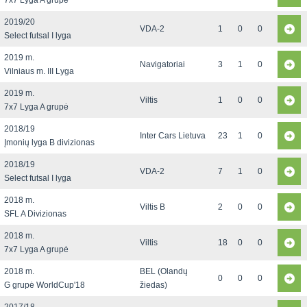
7x7 Lyga A grupė
2019/20
VDA-2
1
0
0
Select futsal I lyga
2019 m.
Navigatoriai
3
1
0
Vilniaus m. III Lyga
2019 m.
Viltis
1
0
0
7x7 Lyga A grupė
2018/19
Inter Cars Lietuva
23
1
0
Įmonių lyga B divizionas
2018/19
VDA-2
7
1
0
Select futsal I lyga
2018 m.
Viltis B
2
0
0
SFL A Divizionas
2018 m.
Viltis
18
0
0
7x7 Lyga A grupė
2018 m.
BEL (Olandų
0
0
0
G grupė WorldCup'18
žiedas)