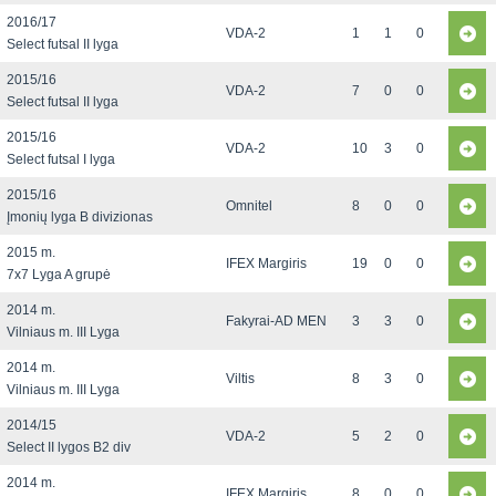
2016/17
VDA-2
1
1
0
Select futsal II lyga
2015/16
VDA-2
7
0
0
Select futsal II lyga
2015/16
VDA-2
10
3
0
Select futsal I lyga
2015/16
Omnitel
8
0
0
Įmonių lyga B divizionas
2015 m.
IFEX Margiris
19
0
0
7x7 Lyga A grupė
2014 m.
Fakyrai-AD MEN
3
3
0
Vilniaus m. III Lyga
2014 m.
Viltis
8
3
0
Vilniaus m. III Lyga
2014/15
VDA-2
5
2
0
Select II lygos B2 div
2014 m.
IFEX Margiris
8
0
0