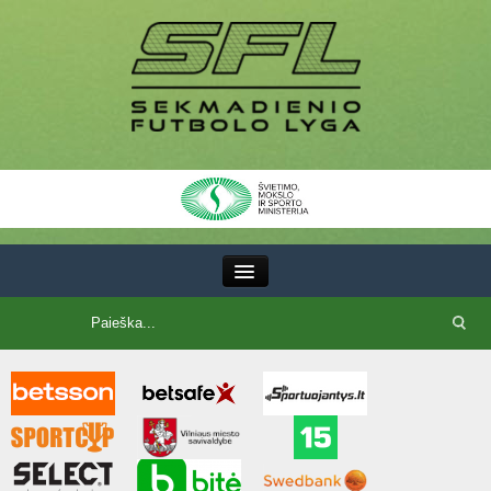
III Lyga
SFL Lyga
SFL taurė
7x7 CUP