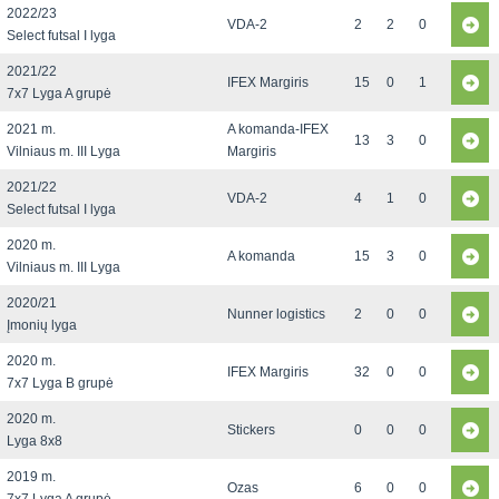
2022/23
VDA-2
2
2
0
Select futsal I lyga
2021/22
IFEX Margiris
15
0
1
7x7 Lyga A grupė
2021 m.
A komanda-IFEX
13
3
0
Vilniaus m. III Lyga
Margiris
2021/22
VDA-2
4
1
0
Select futsal I lyga
2020 m.
A komanda
15
3
0
Vilniaus m. III Lyga
2020/21
Nunner logistics
2
0
0
Įmonių lyga
2020 m.
IFEX Margiris
32
0
0
7x7 Lyga B grupė
2020 m.
Stickers
0
0
0
Lyga 8x8
2019 m.
Ozas
6
0
0