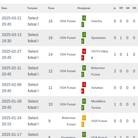
Data
Turnyras
Turas
Rungtynės
Įv.
RP
GK
RK
2025-03-21
Select
3-
16
0
0
0
0
VDA Futsal
Visinčia
20:45
futsal I
2
2025-03-13
Select
2-
16
0
1
0
0
VDA Futsal
Spartakas
19:30
futsal I
1
2025-02-27
Select
4-
VGTU-Vilkai
14
1
0
1
0
VDA Futsal
20:45
futsal I
5
B
2025-02-11
Select
5-
Bekentas
12
2
0
0
0
VDA Futsal
20:45
futsal I
3
Futsal
2025-02-06
Select
3-
11
0
0
0
0
VDA Futsal
Setaltas
20:45
futsal I
4
2025-01-28
Select
5-
Mostiškės-
10
1
0
0
0
VDA Futsal
20:45
futsal I
3
Tonitra
2025-01-24
Select
Bekentas
5-
9
0
0
0
0
VDA Futsal
20:15
futsal I
Futsal
5
2025-01-17
Select
5-
8
2
1
0
0
Spartakas
VDA Futsal