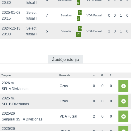
20:30
futsal I
6
2025-01-08
Select
0-
7
0
0
1
0
Setaltas
VDA Futsal
20:15
futsal I
3
2024-12-13
Select
0-
5
2
0
1
0
Visinčia
VDA Futsal
20:00
futsal I
12
Žaidėjo istorija
Turnyras
Komanda
Įv
G
R
2026 m.
Ozas
0
0
0
SFL A Divizionas
2025 m.
Ozas
0
0
0
SFL B Divizionas
2025/26
VDA Futsal
2
0
0
Senjorai 35+ A Divizionas
2025/26