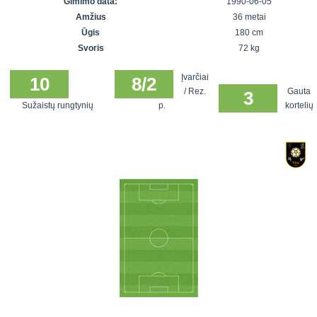
Gimimo data:
1990-06-05
7x7 vasaros
Euro2016
VRFS Futsal
Amžius
36 metai
lyga
Vilnius
Cup
Ūgis
180 cm
Lyga 8x8
Aukštaitijos
Svoris
72 kg
Įmonių lyga
senjorų
Įvarčiai
SFL rudens
10
8/2
čempionatas
/ Rez.
Gauta
3
taurė
Sužaistų rungtynių
p.
kortelių
Snaigės taurė