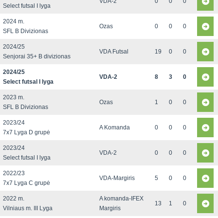
VDA-2
0
0
0
Select futsal I lyga
2024 m.
Ozas
0
0
0
SFL B Divizionas
2024/25
VDA Futsal
19
0
0
Senjorai 35+ B divizionas
2024/25
VDA-2
8
3
0
Select futsal I lyga
2023 m.
Ozas
1
0
0
SFL B Divizionas
2023/24
A Komanda
0
0
0
7x7 Lyga D grupė
2023/24
VDA-2
0
0
0
Select futsal I lyga
2022/23
VDA-Margiris
5
0
0
7x7 Lyga C grupė
2022 m.
A komanda-IFEX
13
1
0
Vilniaus m. III Lyga
Margiris