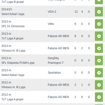
7x7 Lyga B grupė
2014/15
VDA-2
12
4
0
Select futsal I lyga
2013 m.
Viltis
6
0
0
SFL A1 Divizionas
2013 m.
Fakyrai-AD MEN
9
0
0
7x7 Lyga A grupė
2013 m.
Fakyrai-AD MEN
6
2
0
Vilniaus m. III Lyga
2013 m.
Gargždų
0
0
0
SFL Klaipėda PUMA Lyga
Pramogos-T
2013 m.
Spartakas
0
0
0
Select futsal I lyga
2012 m.
Fakyrai-AD MEN
2
1
0
Vilniaus m. III Lyga
2012 m.
Fakyrai-AD MEN
2
0
0
7x7 Lyga A grupė