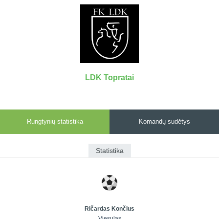
7x7 vasaros
Euro2016
VRFS Futsal
lyga
Vilnius
Cup
Lyga 8x8
Aukštaitijos
Įmonių lyga
senjorų
SFL rudens
čempionatas
taurė
LDK Topratai
Snaigės taurė
Rungtynių statistika
Komandų sudėtys
Statistika
Ričardas Končius
Viesulas