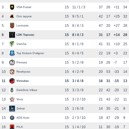
3
15
11 / 1 / 3
37
26
+11
34
VDA Futsal
4
15
9 / 5 / 1
42
17
+25
32
Ozo tapyrai
5
15
8 / 4 / 3
47
20
+27
28
Lentvaris
6
15
8 / 4 / 3
31
17
+14
28
LDK Topratai
7
15
8 / 1 / 6
41
31
+10
25
Visinčia
8
15
6 / 4 / 5
22
19
+3
22
Top Kickers D'aligner
9
15
5 / 2 / 8
19
26
-7
17
Pressas
10
15
4 / 2 / 9
20
53
-33
14
Reaktyvas
11
15
3 / 4 / 8
16
31
-15
13
Viesulas
12
15
3 / 3 / 9
22
42
-20
12
Geležinis Vilkas
13
15
3 / 2 / 10
21
43
-22
11
Vova
14
15
1 / 6 / 8
14
35
-21
9
Zebrai
15
15
2 / 3 / 10
18
47
-29
9
ADS Auto
16
15
1 / 4 / 10
11
30
-19
7
PILK