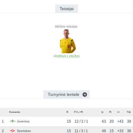
Teisėjai
Aikštės teisėjas
Andrius Lotužys
Turnyrinė lentelė
Komanda
R
P / L / Pr
Įv
Pr
+/-
Tšk
1
15
12 / 2 / 1
63
20
+43
38
Juventus
2
15
11 / 3 / 1
48
15
+33
36
Spartakas