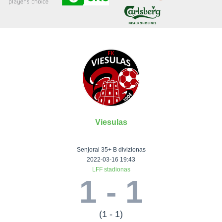
Senjorai 35+
Įmonių lyga
VRFS Futsal
Visi turnyrai
Viesulas
Lauko
Vaikų ir
Senjorų ir
Vilniaus
futbolas
moterų
salės
futbolas
Senjorai 35+ B divizionas
futbolas
futbolas
II Lyga
Vilnius World
2022-03-16 19:43
LFF stadionas
III Lyga
Cup
Vaikų lyga
Senjorai 35+
1 - 1
SFL Lyga
Mini futbolo
Senjorai 45+
Moterų lyga
SFL taurė
lyga‎
Futsal 45+
VRFS Taurė
Vasaros futbolo
VRFS Futsal
(1 - 1)
7x7 CUP
lyga
Select II