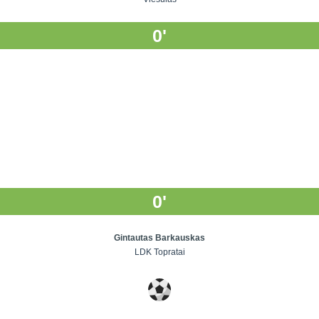
0'
0'
Gintautas Barkauskas
LDK Topratai