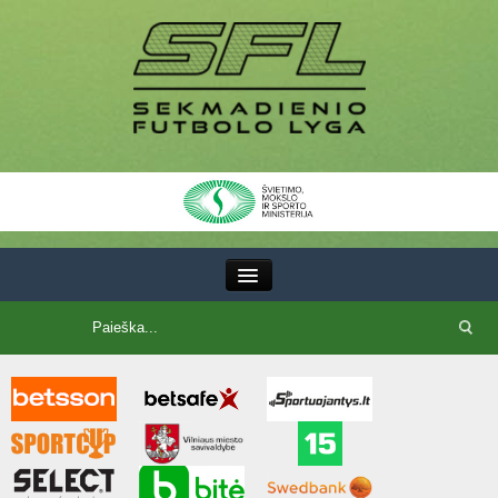
III Lyga
SFL Lyga
SFL taurė
7x7 CUP