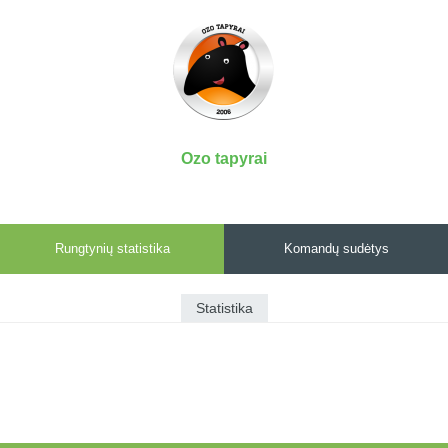
7x7 vasaros
Euro2016
VRFS Futsal
lyga
Vilnius
Cup
Lyga 8x8
Aukštaitijos
Įmonių lyga
senjorų
SFL rudens
čempionatas
taurė
Ozo tapyrai
Snaigės taurė
Rungtynių statistika
Komandų sudėtys
Statistika