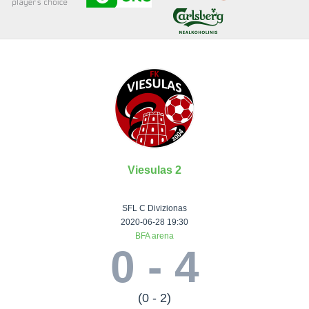
Senjorai 35+
Įmonių lyga
VRFS Futsal
Visi turnyrai
Viesulas 2
Lauko
Vaikų ir
Senjorų ir
Vilniaus
futbolas
moterų
salės
futbolas
SFL C Divizionas
futbolas
futbolas
II Lyga
Vilnius World
2020-06-28 19:30
BFA arena
III Lyga
Cup
Vaikų lyga
Senjorai 35+
0 - 4
SFL Lyga
Mini futbolo
Senjorai 45+
Moterų lyga
SFL taurė
lyga‎
Futsal 45+
VRFS Taurė
Vasaros futbolo
VRFS Futsal
(0 - 2)
7x7 CUP
lyga
Select II