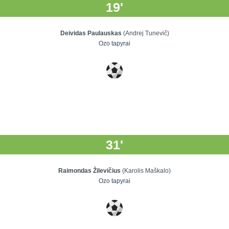
19'
Deividas Paulauskas
(Andrej Tunevič)
Ozo tapyrai
31'
Raimondas Žilevičius
(Karolis Maškalo)
Ozo tapyrai