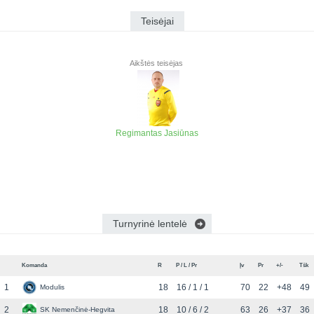
Teisėjai
Aikštės teisėjas
Regimantas Jasiūnas
Turnyrinė lentelė
Komanda
R
P / L / Pr
Įv
Pr
+/-
Tšk
1
18
16 / 1 / 1
70
22
+48
49
Modulis
2
18
10 / 6 / 2
63
26
+37
36
SK Nemenčinė-Hegvita