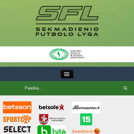
III Lyga
SFL Lyga
SFL taurė
7x7 CUP