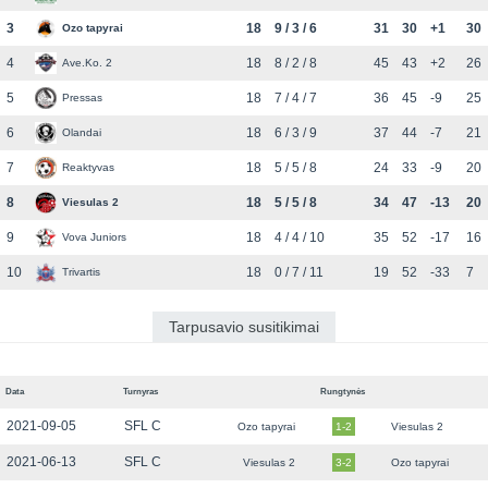
3
18
9 / 3 / 6
31
30
+1
30
Ozo tapyrai
4
18
8 / 2 / 8
45
43
+2
26
Ave.Ko. 2
5
18
7 / 4 / 7
36
45
-9
25
Pressas
6
18
6 / 3 / 9
37
44
-7
21
Olandai
7
18
5 / 5 / 8
24
33
-9
20
Reaktyvas
8
18
5 / 5 / 8
34
47
-13
20
Viesulas 2
9
18
4 / 4 / 10
35
52
-17
16
Vova Juniors
10
18
0 / 7 / 11
19
52
-33
7
Trivartis
Tarpusavio susitikimai
Data
Turnyras
Rungtynės
2021-09-05
SFL C
Ozo tapyrai
1-2
Viesulas 2
2021-06-13
SFL C
Viesulas 2
3-2
Ozo tapyrai