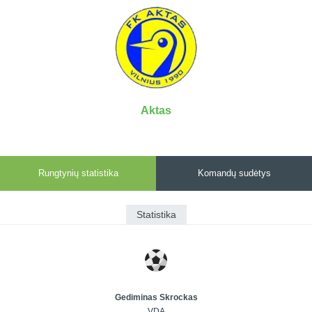
7x7 vasaros
Euro2016
VRFS Futsal
lyga
Vilnius
Cup
Lyga 8x8
Aukštaitijos
Įmonių lyga
senjorų
SFL rudens
čempionatas
taurė
Aktas
Snaigės taurė
Rungtynių statistika
Komandų sudėtys
Statistika
Gediminas Skrockas
VDA