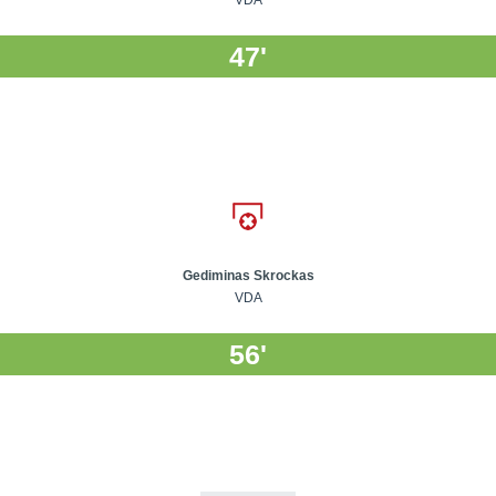
VDA
47'
Gediminas Skrockas
VDA
56'