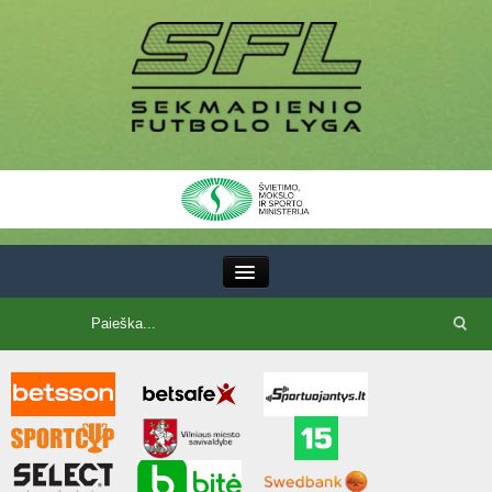
III Lyga
SFL Lyga
SFL taurė
7x7 CUP