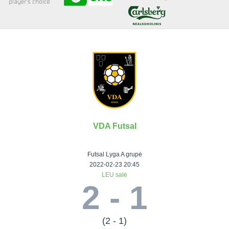
Senjorai 35+
Įmonių lyga
VRFS Futsal
Visi turnyrai
VDA Futsal
Lauko
Vaikų ir
Senjorų ir
Vilniaus
futbolas
moterų
salės
futbolas
Futsal Lyga A grupė
futbolas
futbolas
II Lyga
Vilnius World
2022-02-23 20:45
LEU salė
III Lyga
Cup
Vaikų lyga
Senjorai 35+
2 - 1
SFL Lyga
Mini futbolo
Senjorai 45+
Moterų lyga
SFL taurė
lyga‎
Futsal 45+
VRFS Taurė
Vasaros futbolo
VRFS Futsal
(2 - 1)
7x7 CUP
lyga
Select II