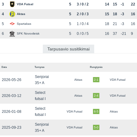
3
5
3 / 0 / 2
14
15
-1
22
VDA Futsal
4
5
2 / 0 / 3
15
18
-3
16
Aktas
5
5
1 / 0 / 4
18
21
-3
16
Spartakas
6
5
0 / 0 / 5
16
37
-21
9
SFK Novovileisk
Tarpusavio susitikimai
Data
Turnyras
Rungtynės
Senjorai
2026-05-26
Aktas
2-1
VDA Futsal
35+ A
Select
2026-03-12
Aktas
2-4
VDA Futsal
futsal I
Select
2026-01-08
VDA Futsal
6-5
Aktas
futsal I
Senjorai
2025-09-23
VDA Futsal
5-0
Aktas
35+ A