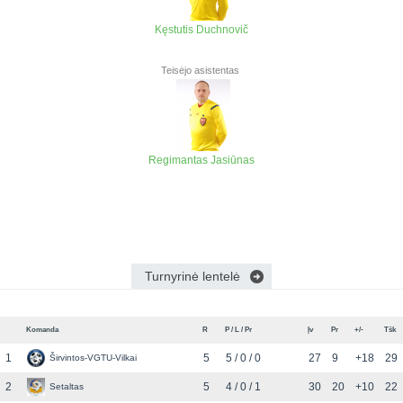
Kęstutis Duchnovič
Teisėjo asistentas
Regimantas Jasiūnas
Turnyrinė lentelė
Komanda
R
P / L / Pr
Įv
Pr
+/-
Tšk
1
5
5 / 0 / 0
27
9
+18
29
Širvintos-VGTU-Vilkai
2
5
4 / 0 / 1
30
20
+10
22
Setaltas