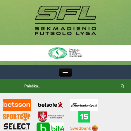
III Lyga
SFL Lyga
SFL taurė
7x7 CUP