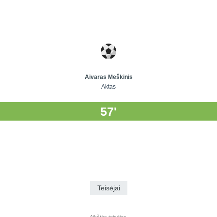
Aivaras Meškinis
Aktas
57'
Teisėjai