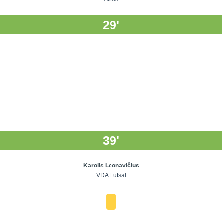
29'
39'
Karolis Leonavičius
VDA Futsal