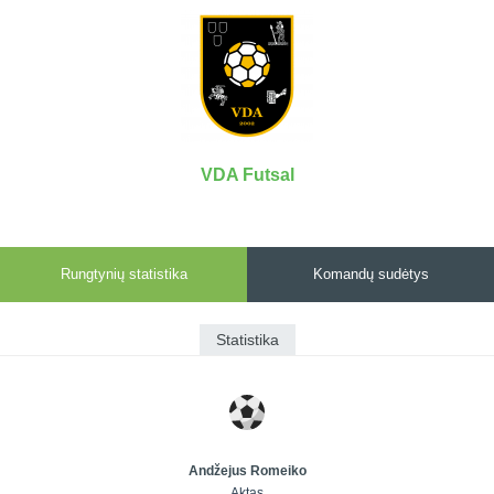
7x7 vasaros
Euro2016
VRFS Futsal
lyga
Vilnius
Cup
Lyga 8x8
Aukštaitijos
Įmonių lyga
senjorų
SFL rudens
čempionatas
taurė
VDA Futsal
Snaigės taurė
Rungtynių statistika
Komandų sudėtys
Statistika
Andžejus Romeiko
Aktas