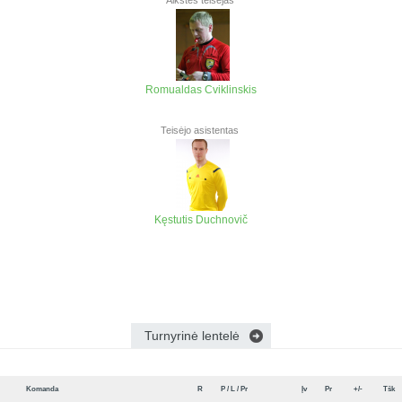
Aikštės teisėjas
Romualdas Cviklinskis
Teisėjo asistentas
Kęstutis Duchnovič
Turnyrinė lentelė
Komanda
R
P / L / Pr
Įv
Pr
+/-
Tšk