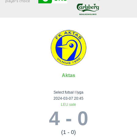
Senjorai 35+
Įmonių lyga
VRFS Futsal
Visi turnyrai
Aktas
Lauko
Vaikų ir
Senjorų ir
Vilniaus
futbolas
moterų
salės
futbolas
Select futsal I lyga
futbolas
futbolas
II Lyga
Vilnius World
2024-03-07 20:45
LEU salė
III Lyga
Cup
Vaikų lyga
Senjorai 35+
4 - 0
SFL Lyga
Mini futbolo
Senjorai 45+
Moterų lyga
SFL taurė
lyga‎
Futsal 45+
VRFS Taurė
Vasaros futbolo
VRFS Futsal
(1 - 0)
7x7 CUP
lyga
Select II