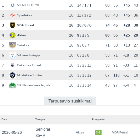
1
16
14 / 1 / 1
80
35
+45
43
VILNIUS TECH
2
16
11 / 3 / 2
88
43
+45
36
Spartakas
3
16
10 / 0 / 6
74
46
+28
30
VDA Futsal
4
16
9 / 2 / 5
80
55
+25
29
Aktas
5
16
9 / 0 / 7
71
58
+13
27
Setaltas
6
16
6 / 2 / 8
53
71
-18
20
Vilniaus kolegija
7
16
3 / 2 / 11
58
91
-33
11
Bekentas Futsal
8
16
3 / 1 / 12
67
118
-51
10
Mostiškės-Tonitra
9
16
1 / 1 / 14
43
97
-54
4
SK Nemenčinė-Hegvita
Tarpusavio susitikimai
Data
Turnyras
Rungtynės
Senjorai
2026-05-26
Aktas
2-1
VDA Futsal
35+ A