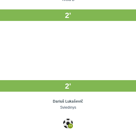
2'
2'
Dariuš Lukaševič
Sviedinys