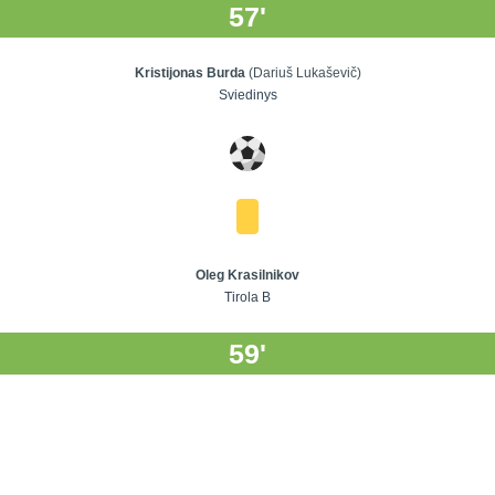
57'
Kristijonas Burda
(Dariuš Lukaševič)
Sviedinys
Oleg Krasilnikov
Tirola B
59'