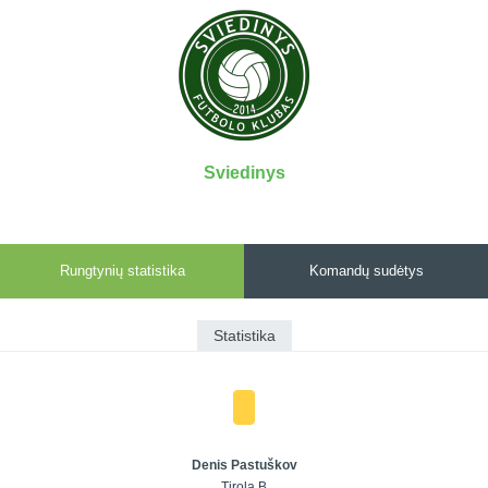
7x7 vasaros
Euro2016
VRFS Futsal
lyga
Vilnius
Cup
Lyga 8x8
Aukštaitijos
Įmonių lyga
senjorų
SFL rudens
čempionatas
taurė
Sviedinys
Snaigės taurė
Rungtynių statistika
Komandų sudėtys
Statistika
Denis Pastuškov
Tirola B