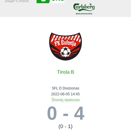
Senjorai 35+
Įmonių lyga
VRFS Futsal
Visi turnyrai
Tirola B
Lauko
Vaikų ir
Senjorų ir
Vilniaus
futbolas
moterų
salės
futbolas
SFL D Divizionas
futbolas
futbolas
II Lyga
Vilnius World
2022-06-05 14:45
Širvintų stadionas
III Lyga
Cup
Vaikų lyga
Senjorai 35+
0 - 4
SFL Lyga
Mini futbolo
Senjorai 45+
Moterų lyga
SFL taurė
lyga‎
Futsal 45+
VRFS Taurė
Vasaros futbolo
VRFS Futsal
(0 - 1)
7x7 CUP
lyga
Select II