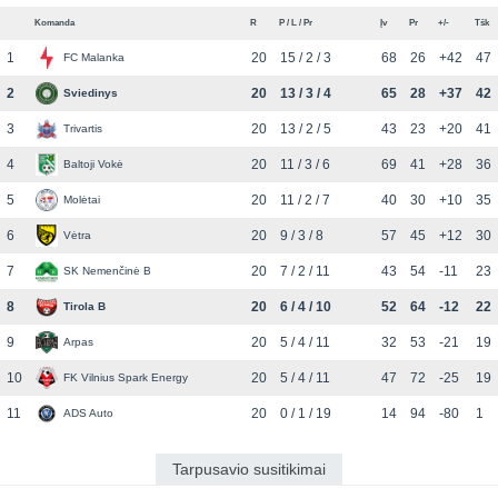
Komanda
R
P / L / Pr
Įv
Pr
+/-
Tšk
1
20
15 / 2 / 3
68
26
+42
47
FC Malanka
2
20
13 / 3 / 4
65
28
+37
42
Sviedinys
3
20
13 / 2 / 5
43
23
+20
41
Trivartis
4
20
11 / 3 / 6
69
41
+28
36
Baltoji Vokė
5
20
11 / 2 / 7
40
30
+10
35
Molėtai
6
20
9 / 3 / 8
57
45
+12
30
Vėtra
7
20
7 / 2 / 11
43
54
-11
23
SK Nemenčinė B
8
20
6 / 4 / 10
52
64
-12
22
Tirola B
9
20
5 / 4 / 11
32
53
-21
19
Arpas
10
20
5 / 4 / 11
47
72
-25
19
FK Vilnius Spark Energy
11
20
0 / 1 / 19
14
94
-80
1
ADS Auto
Tarpusavio susitikimai