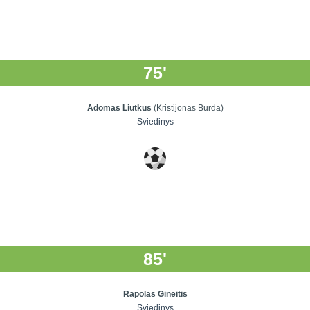
75'
Adomas Liutkus
(Kristijonas Burda)
Sviedinys
85'
Rapolas Gineitis
Sviedinys