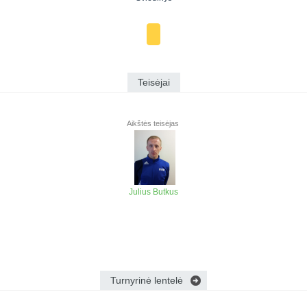
Teisėjai
Aikštės teisėjas
Julius Butkus
Turnyrinė lentelė