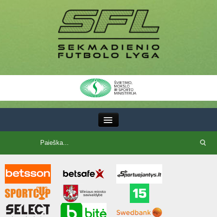
III Lyga
SFL Lyga
SFL taurė
7x7 CUP