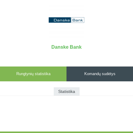
7x7 vasaros
Euro2016
VRFS Futsal
lyga
Vilnius
Cup
Lyga 8x8
Aukštaitijos
Įmonių lyga
senjorų
SFL rudens
čempionatas
taurė
Danske Bank
Snaigės taurė
Rungtynių statistika
Komandų sudėtys
Statistika