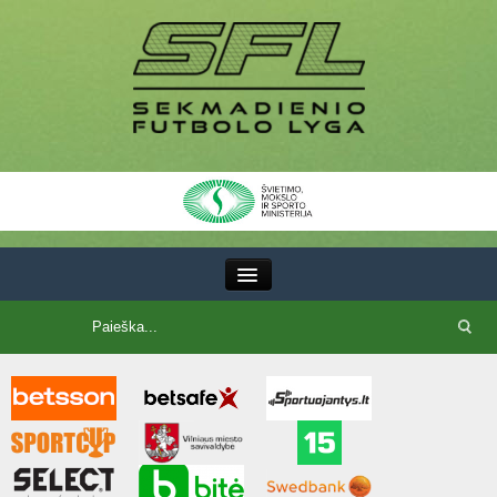
III Lyga
SFL Lyga
SFL taurė
7x7 CUP