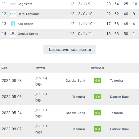
11
13
3 / 1 / 9
29
54
-25
10
Cognizant
12
13
3 / 0 / 10
22
62
-40
9
Retal Lithuania
13
12
1 / 1 / 10
17
66
-49
4
Kilo Health
14
12
0 / 1 / 11
13
63
-50
1
Genius Sports
Tarpusavio susitikimai
Data
Turnyras
Rungtynės
Įmonių
2024-08-28
Danske Bank
6-6
Teltonika
lyga
Įmonių
2024-05-08
Teltonika
4-6
Danske Bank
lyga
Įmonių
2023-05-24
Danske Bank
6-4
Teltonika
lyga
Įmonių
2022-09-07
Teltonika
0-3
Danske Bank
lyga