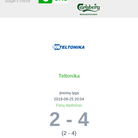
Senjorai 35+
Įmonių lyga
VRFS Futsal
Visi turnyrai
Teltonika
Lauko
Vaikų ir
Senjorų ir
Vilniaus
futbolas
moterų
salės
futbolas
Įmonių lyga
futbolas
futbolas
II Lyga
Vilnius World
2019-09-25 20:04
Fanų stadionas
III Lyga
Cup
Vaikų lyga
Senjorai 35+
2 - 4
SFL Lyga
Mini futbolo
Senjorai 45+
Moterų lyga
SFL taurė
lyga‎
Futsal 45+
VRFS Taurė
Vasaros futbolo
VRFS Futsal
(2 - 4)
7x7 CUP
lyga
Select II