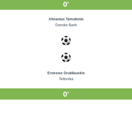
0'
Almantas Tamulionis
Danske Bank
Ernestas Grubliauskis
Teltonika
0'