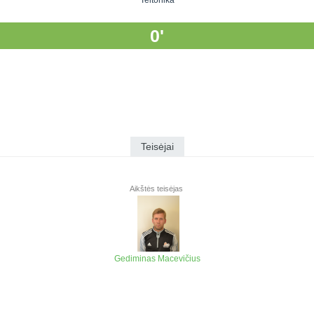
Teltonika
0'
Teisėjai
Aikštės teisėjas
Gediminas Macevičius