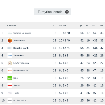
Turnyrinė lentelė
Komanda
R
P / L / Pr
Įv
Pr
+/-
Tšk
1
13
10 / 3 / 0
66
17
+49
33
Girteka Logistics
2
13
10 / 3 / 0
52
19
+33
33
Swedbank
3
13
10 / 2 / 1
65
21
+44
32
Danske Bank
4
13
8 / 2 / 3
50
28
+22
26
Teltonika
5
13
6 / 4 / 3
47
24
+23
22
LT Advokatūra
6
13
6 / 1 / 6
45
38
+7
19
BetGames.TV
7
12
6 / 1 / 5
25
22
+3
19
SEB
8
12
6 / 1 / 5
29
40
-11
19
Skuba
9
12
5 / 1 / 6
41
36
+5
16
Tirola
10
12
3 / 1 / 8
25
36
-11
10
FL Technics