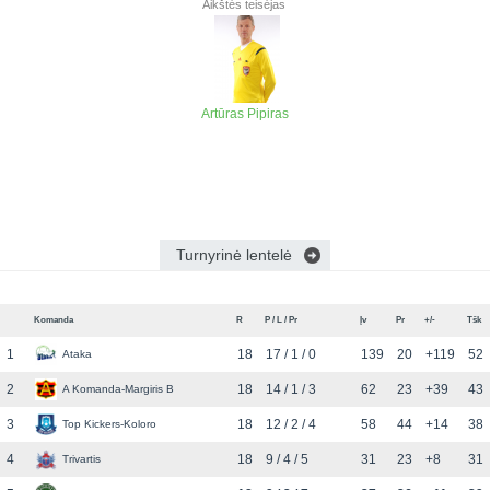
Aikštės teisėjas
Artūras Pipiras
Turnyrinė lentelė
Komanda
R
P / L / Pr
Įv
Pr
+/-
Tšk
1
18
17 / 1 / 0
139
20
+119
52
Ataka
2
18
14 / 1 / 3
62
23
+39
43
A Komanda-Margiris B
3
18
12 / 2 / 4
58
44
+14
38
Top Kickers-Koloro
4
18
9 / 4 / 5
31
23
+8
31
Trivartis