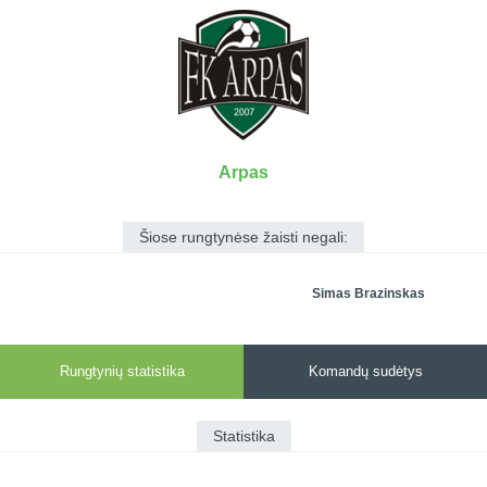
7x7 vasaros
Euro2016
VRFS Futsal
lyga
Vilnius
Cup
Lyga 8x8
Aukštaitijos
Įmonių lyga
senjorų
SFL rudens
čempionatas
taurė
Arpas
Snaigės taurė
Šiose rungtynėse žaisti negali:
Simas Brazinskas
Rungtynių statistika
Komandų sudėtys
Statistika