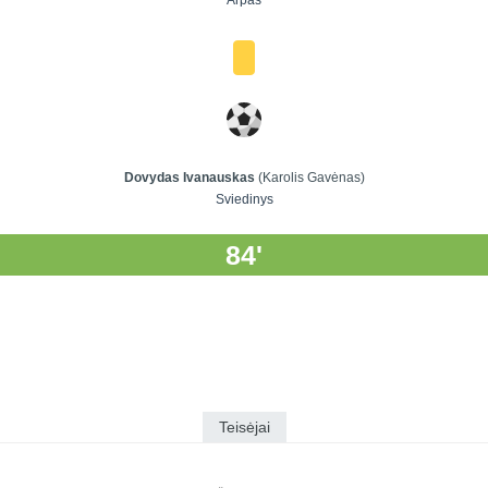
Arpas
Dovydas Ivanauskas
(Karolis Gavėnas)
Sviedinys
84'
Teisėjai