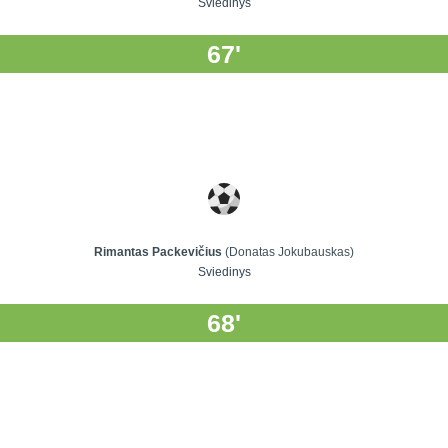
Sviedinys
67'
Rimantas Packevičius
(Donatas Jokubauskas)
Sviedinys
68'