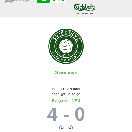
Senjorai 35+
Įmonių lyga
VRFS Futsal
Visi turnyrai
Sviedinys
Lauko
Vaikų ir
Senjorų ir
Vilniaus
futbolas
moterų
salės
futbolas
SFL D Divizionas
futbolas
futbolas
II Lyga
Vilnius World
2021-07-19 20:00
Fabijoniškių VFM
III Lyga
Cup
Vaikų lyga
Senjorai 35+
4 - 0
SFL Lyga
Mini futbolo
Senjorai 45+
Moterų lyga
SFL taurė
lyga‎
Futsal 45+
VRFS Taurė
Vasaros futbolo
VRFS Futsal
(0 - 0)
7x7 CUP
lyga
Select II