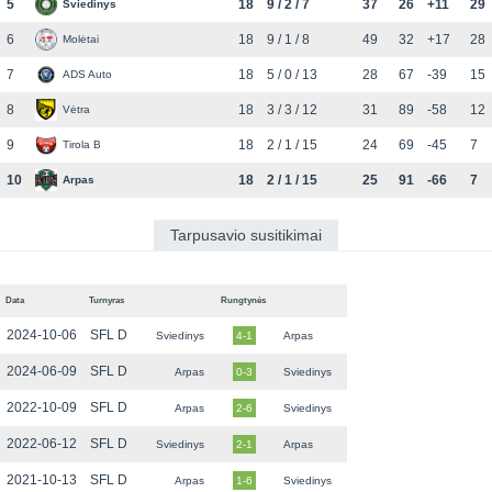
5
18
9 / 2 / 7
37
26
+11
29
Sviedinys
6
18
9 / 1 / 8
49
32
+17
28
Molėtai
7
18
5 / 0 / 13
28
67
-39
15
ADS Auto
8
18
3 / 3 / 12
31
89
-58
12
Vėtra
9
18
2 / 1 / 15
24
69
-45
7
Tirola B
10
18
2 / 1 / 15
25
91
-66
7
Arpas
Tarpusavio susitikimai
Data
Turnyras
Rungtynės
2024-10-06
SFL D
Sviedinys
4-1
Arpas
2024-06-09
SFL D
Arpas
0-3
Sviedinys
2022-10-09
SFL D
Arpas
2-6
Sviedinys
2022-06-12
SFL D
Sviedinys
2-1
Arpas
2021-10-13
SFL D
Arpas
1-6
Sviedinys