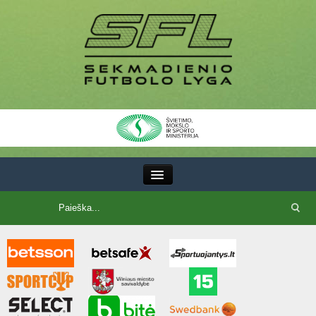
III Lyga
SFL Lyga
SFL taurė
7x7 CUP