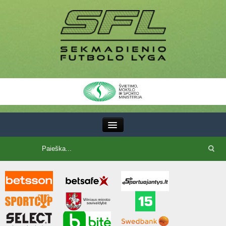
III Lyga
SFL Lyga
SFL taurė
7x7 CUP