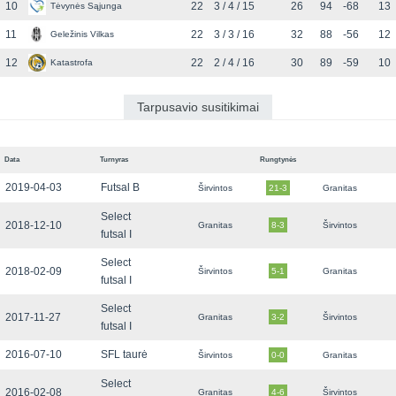
10
22
3 / 4 / 15
26
94
-68
13
Tėvynės Sąjunga
11
22
3 / 3 / 16
32
88
-56
12
Geležinis Vilkas
12
22
2 / 4 / 16
30
89
-59
10
Katastrofa
Tarpusavio susitikimai
Data
Turnyras
Rungtynės
2019-04-03
Futsal B
Širvintos
21-3
Granitas
Select
2018-12-10
Granitas
8-3
Širvintos
futsal I
Select
2018-02-09
Širvintos
5-1
Granitas
futsal I
Select
2017-11-27
Granitas
3-2
Širvintos
futsal I
2016-07-10
SFL taurė
Širvintos
0-0
Granitas
Select
2016-02-08
Granitas
4-6
Širvintos