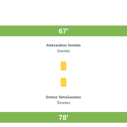
67'
Aleksandras Seniutis
Granitas
Domas Tamašauskas
Širvintos
78'