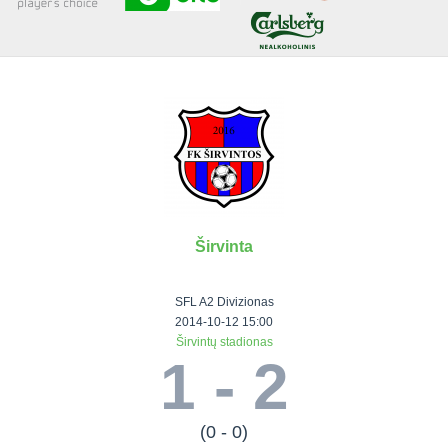
Senjorai 35+
Įmonių lyga
VRFS Futsal
Visi turnyrai
Širvinta
Lauko
Vaikų ir
Senjorų ir
Vilniaus
futbolas
moterų
salės
futbolas
SFL A2 Divizionas
futbolas
futbolas
II Lyga
Vilnius World
2014-10-12 15:00
Širvintų stadionas
III Lyga
Cup
Vaikų lyga
Senjorai 35+
1 - 2
SFL Lyga
Mini futbolo
Senjorai 45+
Moterų lyga
SFL taurė
lyga‎
Futsal 45+
VRFS Taurė
Vasaros futbolo
VRFS Futsal
(0 - 0)
7x7 CUP
lyga
Select II