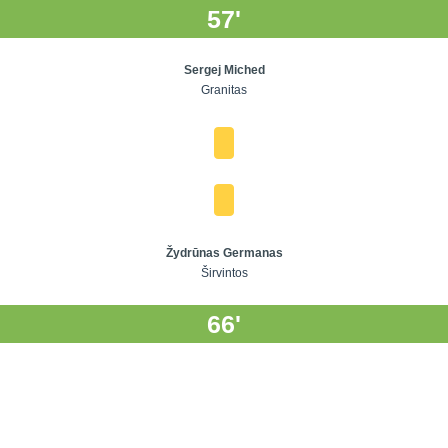
57'
Sergej Miched
Granitas
Žydrūnas Germanas
Širvintos
66'