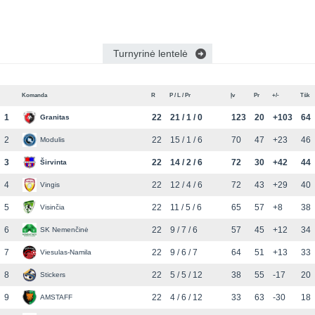
Turnyrinė lentelė
Komanda
R
P / L / Pr
Įv
Pr
+/-
Tšk
1
22
21 / 1 / 0
123
20
+103
64
Granitas
2
22
15 / 1 / 6
70
47
+23
46
Modulis
3
22
14 / 2 / 6
72
30
+42
44
Širvinta
4
22
12 / 4 / 6
72
43
+29
40
Vingis
5
22
11 / 5 / 6
65
57
+8
38
Visinčia
6
22
9 / 7 / 6
57
45
+12
34
SK Nemenčinė
7
22
9 / 6 / 7
64
51
+13
33
Viesulas-Namila
8
22
5 / 5 / 12
38
55
-17
20
Stickers
9
22
4 / 6 / 12
33
63
-30
18
AMSTAFF