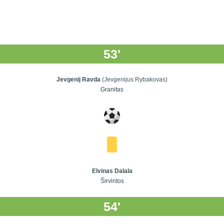
53'
Jevgenij Ravda
(Jevgenijus Rybakovas)
Granitas
Elvinas Dalala
Širvintos
54'