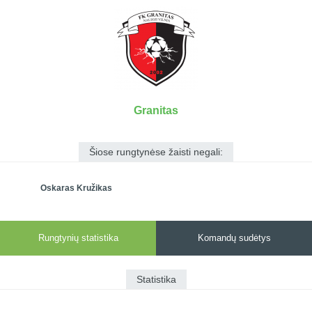
7x7 vasaros
Euro2016
VRFS Futsal
lyga
Vilnius
Cup
Lyga 8x8
Aukštaitijos
Įmonių lyga
senjorų
SFL rudens
čempionatas
taurė
Granitas
Snaigės taurė
Šiose rungtynėse žaisti negali:
Oskaras Kružikas
Rungtynių statistika
Komandų sudėtys
Statistika