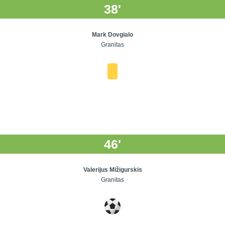
38'
Mark Dovgialo
Granitas
46'
Valerijus Mižigurskis
Granitas