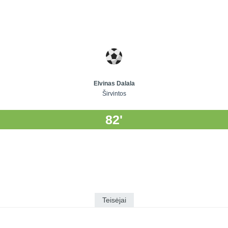
Elvinas Dalala
Širvintos
82'
Teisėjai