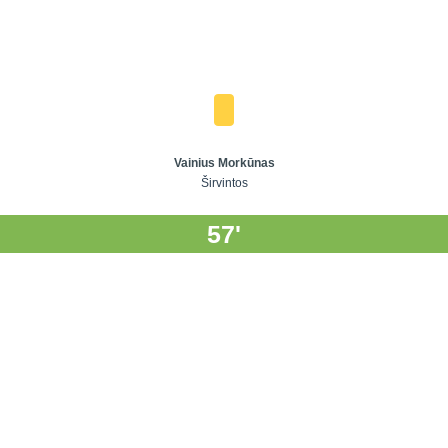
Vainius Morkūnas
Širvintos
57'