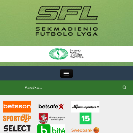
III Lyga
SFL Lyga
SFL taurė
7x7 CUP