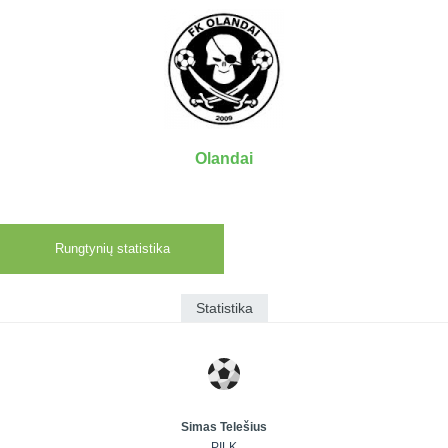
7x7 vasaros
Euro2016
VRFS Futsal
lyga
Vilnius
Cup
Lyga 8x8
Aukštaitijos
Įmonių lyga
senjorų
SFL rudens
čempionatas
taurė
Olandai
Snaigės taurė
Rungtynių statistika
Statistika
Simas Telešius
PILK