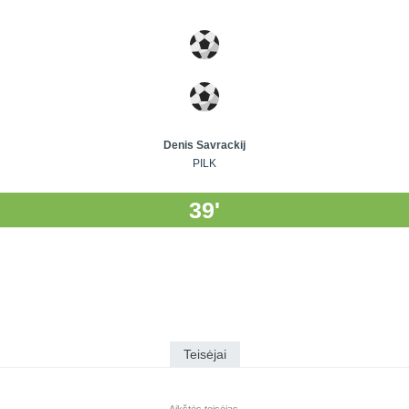
Denis Savrackij
PILK
39'
Teisėjai