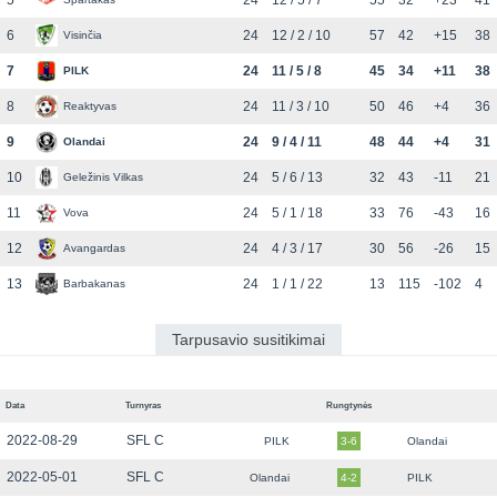
5
24
12 / 5 / 7
55
32
+23
41
6
24
12 / 2 / 10
57
42
+15
38
Visinčia
7
24
11 / 5 / 8
45
34
+11
38
PILK
8
24
11 / 3 / 10
50
46
+4
36
Reaktyvas
9
24
9 / 4 / 11
48
44
+4
31
Olandai
10
24
5 / 6 / 13
32
43
-11
21
Geležinis Vilkas
11
24
5 / 1 / 18
33
76
-43
16
Vova
12
24
4 / 3 / 17
30
56
-26
15
Avangardas
13
24
1 / 1 / 22
13
115
-102
4
Barbakanas
Tarpusavio susitikimai
Data
Turnyras
Rungtynės
2022-08-29
SFL C
PILK
3-6
Olandai
2022-05-01
SFL C
Olandai
4-2
PILK