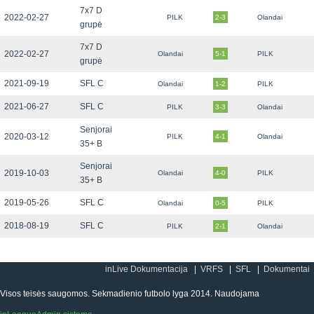
7x7 D
2022-02-27
PILK
2-3
Olandai
grupė
7x7 D
2022-02-27
Olandai
5-1
PILK
grupė
2021-09-19
SFL C
Olandai
1-2
PILK
2021-06-27
SFL C
PILK
3-3
Olandai
Senjorai
2020-03-12
PILK
4-1
Olandai
35+ B
Senjorai
2019-10-03
Olandai
4-0
PILK
35+ B
2019-05-26
SFL C
Olandai
0-5
PILK
2018-08-19
SFL C
PILK
2-1
Olandai
inLive Dokumentacija
VRFS
SFL
Dokumentai
Visos teisės saugomos. Sekmadienio futbolo lyga 2014. Naudojama