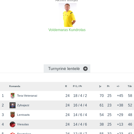
Aikštės teisėjas
Voldemaras Kundrotas
Turnyrinė lentelė
Komanda
R
P / L / Pr
Įv
Pr
+/-
Tšk
1
24
18 / 4 / 2
70
25
+45
58
Tera-Veteranai
2
24
16 / 4 / 4
61
23
+38
52
Zybajazz
3
24
14 / 6 / 4
54
25
+29
48
Lentvaris
4
24
14 / 4 / 6
38
25
+13
46
Viesulas
Spartakas