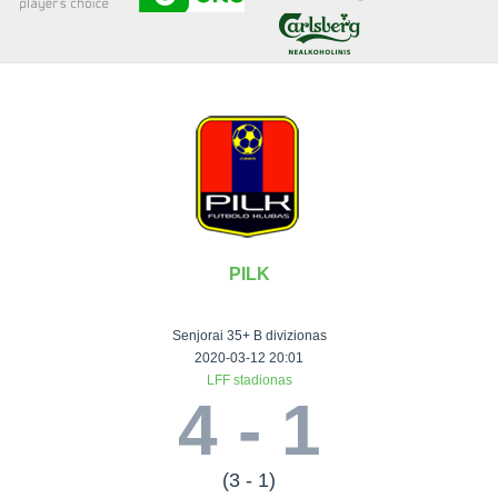
Senjorai 35+
Įmonių lyga
VRFS Futsal
Visi turnyrai
PILK
Lauko
Vaikų ir
Senjorų ir
Vilniaus
futbolas
moterų
salės
futbolas
Senjorai 35+ B divizionas
futbolas
futbolas
II Lyga
Vilnius World
2020-03-12 20:01
LFF stadionas
III Lyga
Cup
Vaikų lyga
Senjorai 35+
4 - 1
SFL Lyga
Mini futbolo
Senjorai 45+
Moterų lyga
SFL taurė
lyga‎
Futsal 45+
VRFS Taurė
Vasaros futbolo
VRFS Futsal
(3 - 1)
7x7 CUP
lyga
Select II