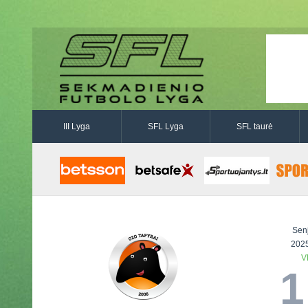
III Lyga
SFL Lyga
SFL taurė
Sen
2025
V
1