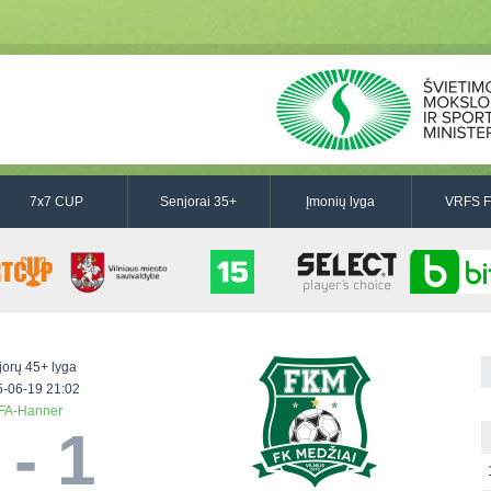
7x7 CUP
Senjorai 35+
Įmonių lyga
VRFS F
jorų 45+ lyga
-06-19 21:02
FA-Hanner
 - 1