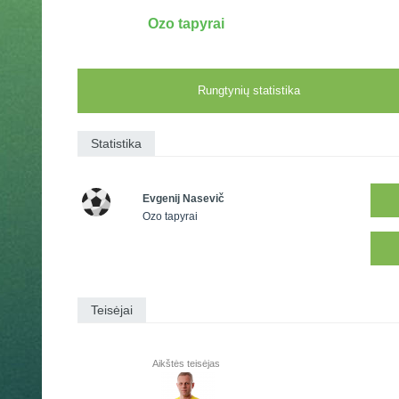
Ozo tapyrai
Rungtynių statistika
Statistika
Evgenij Nasevič
Ozo tapyrai
Teisėjai
Aikštės teisėjas