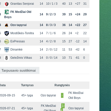
2
Granitas Senjorai
14
10 / 1 / 3
40
13
+27
31
FK Medžiai Old
3
14
9 / 2 / 3
39
15
+24
29
Boys
4
Ozo tapyrai
14
8 / 3 / 3
36
14
+22
27
5
Mostiškės-Tonitra
14
7 / 1 / 6
26
24
+2
22
6
ExPressas
14
4 / 2 / 8
15
27
-12
14
7
Dinamkė
14
2 / 0 / 12
11
53
-42
6
8
Geležinis Vilkas
14
0 / 0 / 14
10
71
-61
0
Tarpusavio susitikimai
Data
Turnyras
Rungtynės
FK Medžiai
2026-09-15
45+ lyga
Ozo tapyrai
-
Old Boys
FK Medžiai
1-
2026-07-21
45+ lyga
Ozo tapyrai
Old Boys
4