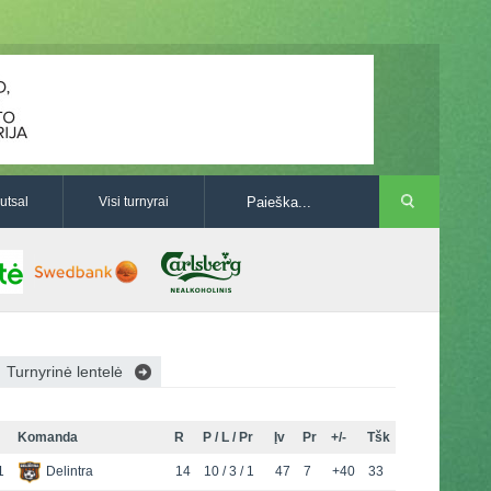
utsal
Visi turnyrai
Turnyrinė lentelė
Komanda
R
P / L / Pr
Įv
Pr
+/-
Tšk
1
Delintra
14
10 / 3 / 1
47
7
+40
33