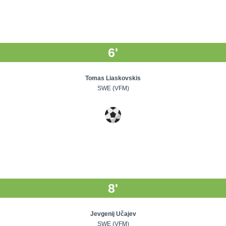
6'
Tomas Liaskovskis
SWE (VFM)
8'
Jevgenij Učajev
SWE (VFM)