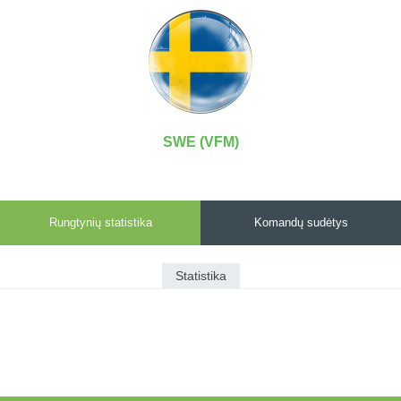
7x7 vasaros
Euro2016
VRFS Futsal
lyga
Vilnius
Cup
Lyga 8x8
Aukštaitijos
Įmonių lyga
senjorų
SFL rudens
čempionatas
taurė
SWE (VFM)
Snaigės taurė
Rungtynių statistika
Komandų sudėtys
Statistika