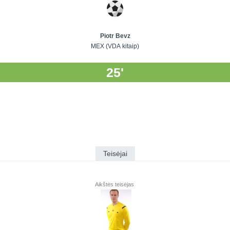
Piotr Bevz
MEX (VDA kitaip)
25'
Teisėjai
Aikštės teisėjas