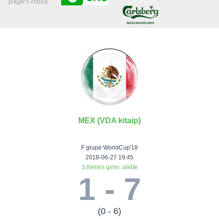
Senjorai 35+
Įmonių lyga
VRFS Futsal
Visi turnyrai
MEX (VDA kitaip)
Lauko
Vaikų ir
Senjorų ir
Vilniaus
futbolas
moterų
salės
futbolas
F grupė WorldCup'18
futbolas
futbolas
II Lyga
Vilnius World
2018-06-27 19:45
S.Nėries gimn. aikštė
III Lyga
Cup
Vaikų lyga
Senjorai 35+
1 - 7
SFL Lyga
Mini futbolo
Senjorai 45+
Moterų lyga
SFL taurė
lyga‎
Futsal 45+
VRFS Taurė
Vasaros futbolo
VRFS Futsal
(0 - 6)
7x7 CUP
lyga
Select II