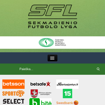
III Lyga
SFL Lyga
SFL taurė
7x7 CUP