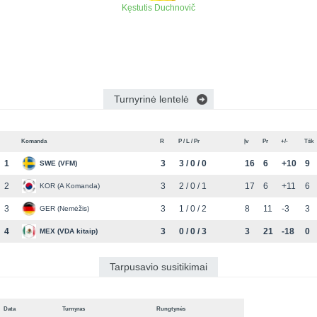
Kęstutis Duchnovič
Turnyrinė lentelė
Komanda
R
P / L / Pr
Įv
Pr
+/-
Tšk
1
3
3 / 0 / 0
16
6
+10
9
SWE (VFM)
2
3
2 / 0 / 1
17
6
+11
6
KOR (A Komanda)
3
3
1 / 0 / 2
8
11
-3
3
GER (Nemėžis)
4
3
0 / 0 / 3
3
21
-18
0
MEX (VDA kitaip)
Tarpusavio susitikimai
Data
Turnyras
Rungtynės