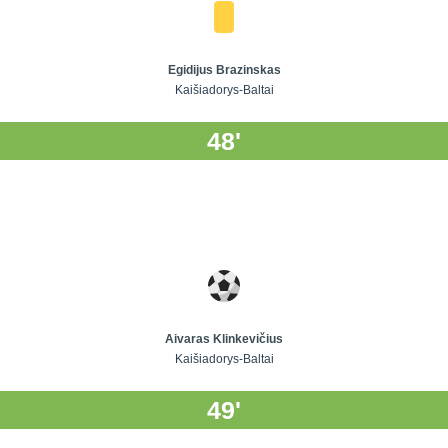
Egidijus Brazinskas
Kaišiadorys-Baltai
48'
Aivaras Klinkevičius
Kaišiadorys-Baltai
49'