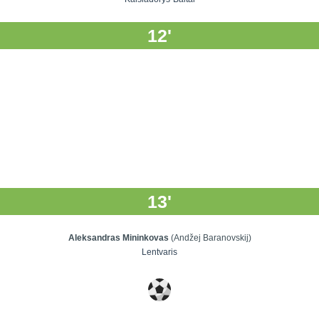
12'
13'
Aleksandras Mininkovas
(Andžej Baranovskij)
Lentvaris