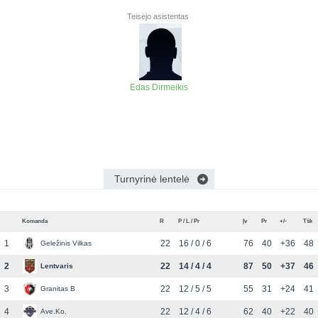
Teisėjo asistentas
Edas Dirmeikis
Turnyrinė lentelė
Komanda
R
P / L / Pr
Įv
Pr
+/-
Tšk
1
22
16 / 0 / 6
76
40
+36
48
Geležinis Vilkas
2
22
14 / 4 / 4
87
50
+37
46
Lentvaris
3
22
12 / 5 / 5
55
31
+24
41
Granitas B
4
22
12 / 4 / 6
62
40
+22
40
Ave.Ko.