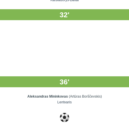
Kaišiadorys-Baltai
32'
36'
Aleksandras Mininkovas
(Artūras Borščevskis)
Lentvaris