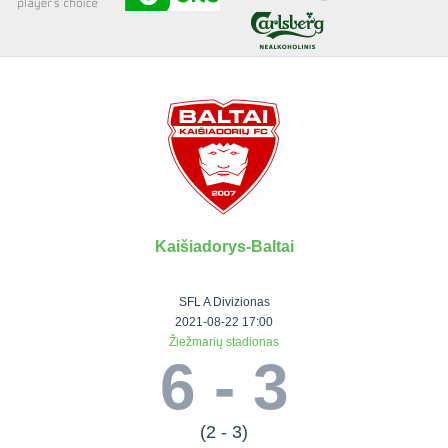
Senjorai 35+
Įmonių lyga
VRFS Futsal
Visi turnyrai
Kaišiadorys-Baltai
Lauko
Vaikų ir
Senjorų ir
Vilniaus
futbolas
moterų
salės
futbolas
SFL A Divizionas
futbolas
futbolas
II Lyga
Vilnius World
2021-08-22 17:00
Žiežmarių stadionas
III Lyga
Cup
Vaikų lyga
Senjorai 35+
6 - 3
SFL Lyga
Mini futbolo
Senjorai 45+
Moterų lyga
SFL taurė
lyga‎
Futsal 45+
VRFS Taurė
Vasaros futbolo
VRFS Futsal
(2 - 3)
7x7 CUP
lyga
Select II