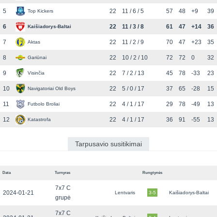
5
22
11 / 6 / 5
57
48
+9
39
Top Kickers
6
22
11 / 3 / 8
61
47
+14
36
Kaišiadorys-Baltai
7
22
11 / 2 / 9
70
47
+23
35
Aktas
8
22
10 / 2 / 10
72
72
0
32
Gariūnai
9
22
7 / 2 / 13
45
78
-33
23
Visinčia
10
22
5 / 0 / 17
37
65
-28
15
Navigatoriai Old Boys
11
22
4 / 1 / 17
29
78
-49
13
Futbolo Broliai
12
22
4 / 1 / 17
36
91
-55
13
Katastrofa
Tarpusavio susitikimai
Data
Turnyras
Rungtynės
7x7 C
2024-01-21
Lentvaris
3-5
Kaišiadorys-Baltai
grupė
7x7 C