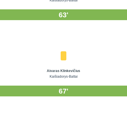
Kaišiadorys-Baltai
63'
Aivaras Klinkevičius
Kaišiadorys-Baltai
67'