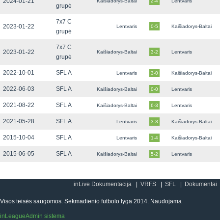
2024-01-21
Kaišiadorys-Baltai
2-4
Lentvaris
grupė
7x7 C
2023-01-22
Lentvaris
0-5
Kaišiadorys-Baltai
grupė
7x7 C
2023-01-22
Kaišiadorys-Baltai
3-2
Lentvaris
grupė
2022-10-01
SFL A
Lentvaris
3-0
Kaišiadorys-Baltai
2022-06-03
SFL A
Kaišiadorys-Baltai
0-0
Lentvaris
2021-08-22
SFL A
Kaišiadorys-Baltai
6-3
Lentvaris
2021-05-28
SFL A
Lentvaris
3-3
Kaišiadorys-Baltai
2015-10-04
SFL A
Lentvaris
1-4
Kaišiadorys-Baltai
2015-06-05
SFL A
Kaišiadorys-Baltai
5-2
Lentvaris
inLive Dokumentacija
VRFS
SFL
Dokumentai
Visos teisės saugomos. Sekmadienio futbolo lyga 2014. Naudojama
inLeagueAdmin sistema