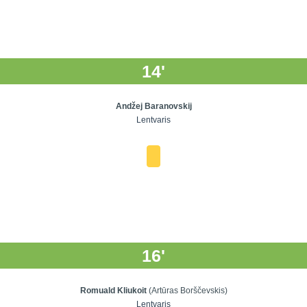
14'
Andžej Baranovskij
Lentvaris
16'
Romuald Kliukoit
(Artūras Borščevskis)
Lentvaris