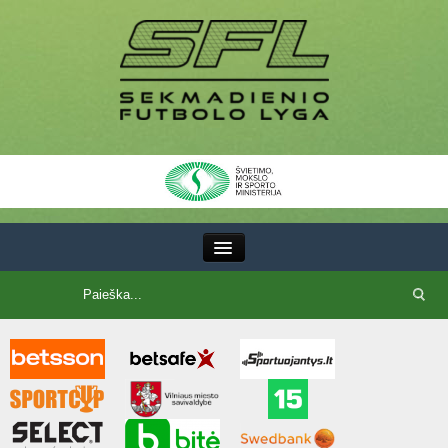
III Lyga
SFL Lyga
SFL taurė
7x7 CUP