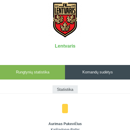
7x7 vasaros
Euro2016
VRFS Futsal
lyga
Vilnius
Cup
Lyga 8x8
Aukštaitijos
Įmonių lyga
senjorų
SFL rudens
čempionatas
taurė
Lentvaris
Snaigės taurė
Rungtynių statistika
Komandų sudėtys
Statistika
Aurimas Pukevičius
Kaišiadorys-Baltai