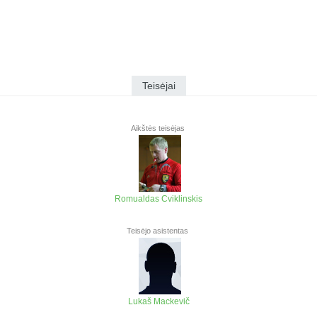
Teisėjai
Aikštės teisėjas
Romualdas Cviklinskis
Teisėjo asistentas
Lukaš Mackevič