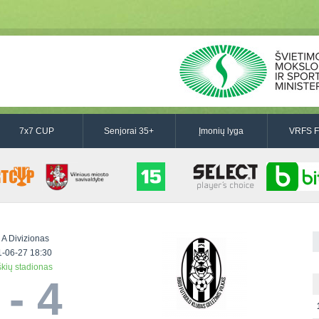
7x7 CUP
Senjorai 35+
Įmonių lyga
VRFS F
 A Divizionas
-06-27 18:30
škių stadionas
 - 4