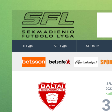
III Lyga
SFL Lyga
SFL taurė
SFL
2021
Kari
3