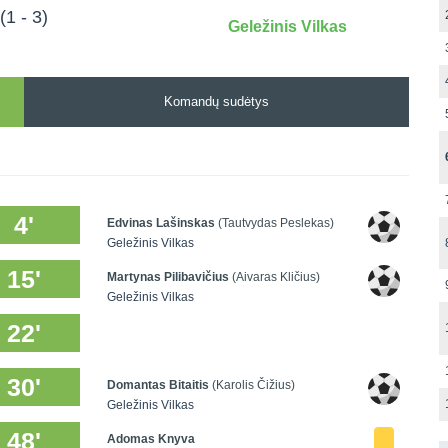
(1 - 3)
Geležinis Vilkas
Komandų sudėtys
4'
Edvinas Lašinskas
(Tautvydas Peslekas)
Geležinis Vilkas
15'
Martynas Pilibavičius
(Aivaras Kličius)
Geležinis Vilkas
22'
30'
Domantas Bitaitis
(Karolis Čižius)
Geležinis Vilkas
48'
Adomas Knyva