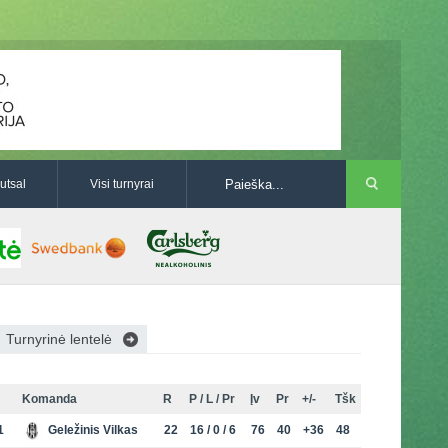
utsal
Visi turnyrai
Turnyrinė lentelė
Komanda
R
P / L / Pr
Įv
Pr
+/-
Tšk
1
Geležinis Vilkas
22
16 / 0 / 6
76
40
+36
48