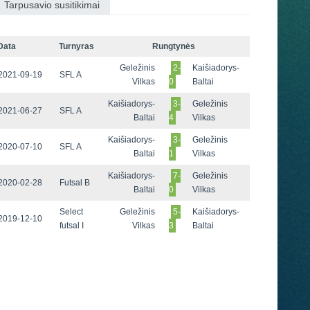
Tarpusavio susitikimai
Data
Turnyras
Rungtynės
Geležinis
2-
Kaišiadorys-
2021-09-19
SFL A
Vilkas
0
Baltai
Kaišiadorys-
3-
Geležinis
2021-06-27
SFL A
Baltai
4
Vilkas
Kaišiadorys-
3-
Geležinis
2020-07-10
SFL A
Baltai
1
Vilkas
Kaišiadorys-
7-
Geležinis
2020-02-28
Futsal B
Baltai
0
Vilkas
Select
Geležinis
5-
Kaišiadorys-
2019-12-10
futsal I
Vilkas
3
Baltai