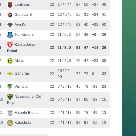
2
Lentvaris
22
14 / 4 / 4
87
50
+37
46
3
Granitas B
22
12 / 5 / 5
55
31
+24
41
4
Ave.Ko.
22
12 / 4 / 6
62
40
+22
40
5
Top Kickers
22
11 / 6 / 5
57
48
+9
39
Kaišiadorys-
6
22
11 / 3 / 8
61
47
+14
36
Baltai
7
Aktas
22
11 / 2 / 9
70
47
+23
35
10 / 2 /
Gariūnai
8
22
72
72
0
32
10
9
Visinčia
22
7 / 2 / 13
45
78
-33
23
Navigatoriai Old
10
22
5 / 0 / 17
37
65
-28
15
Boys
11
Futbolo Broliai
22
4 / 1 / 17
29
78
-49
13
12
Katastrofa
22
4 / 1 / 17
36
91
-55
13