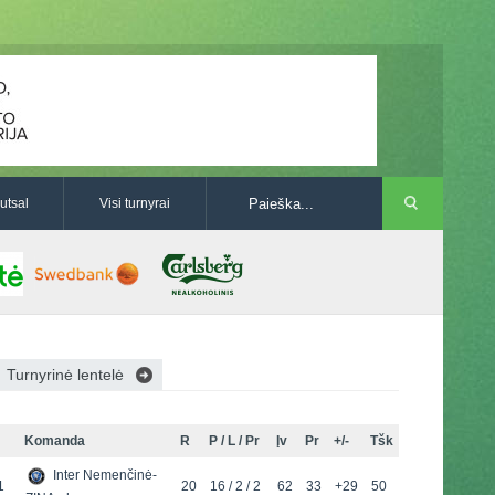
utsal
Visi turnyrai
Turnyrinė lentelė
Komanda
R
P / L / Pr
Įv
Pr
+/-
Tšk
Inter Nemenčinė-
1
20
16 / 2 / 2
62
33
+29
50