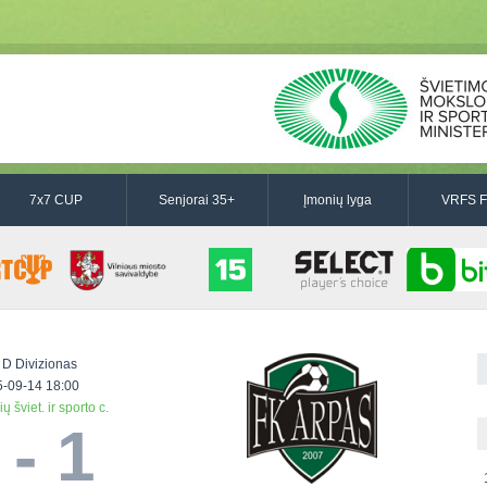
7x7 CUP
Senjorai 35+
Įmonių lyga
VRFS F
 D Divizionas
-09-14 18:00
ų šviet. ir sporto c.
 - 1