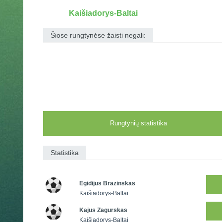
Kaišiadorys-Baltai
Šiose rungtynėse žaisti negali:
Rungtynių statistika
Statistika
Egidijus Brazinskas
Kaišiadorys-Baltai
Kajus Zagurskas
Kaišiadorys-Baltai