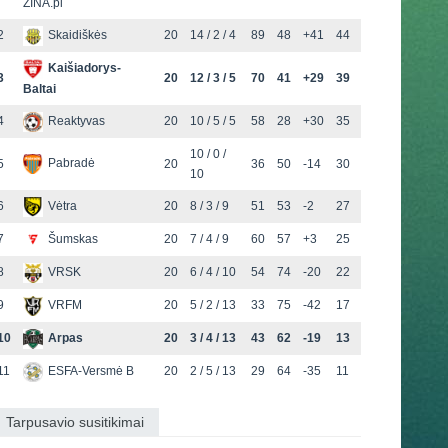
ZINA.pl
2
Skaidiškės
20
14 / 2 / 4
89
48
+41
44
Kaišiadorys-
3
20
12 / 3 / 5
70
41
+29
39
Baltai
4
Reaktyvas
20
10 / 5 / 5
58
28
+30
35
10 / 0 /
Pabradė
5
20
36
50
-14
30
10
6
Vėtra
20
8 / 3 / 9
51
53
-2
27
7
Šumskas
20
7 / 4 / 9
60
57
+3
25
8
VRSK
20
6 / 4 / 10
54
74
-20
22
9
VRFM
20
5 / 2 / 13
33
75
-42
17
10
Arpas
20
3 / 4 / 13
43
62
-19
13
11
ESFA-Versmė B
20
2 / 5 / 13
29
64
-35
11
Tarpusavio susitikimai