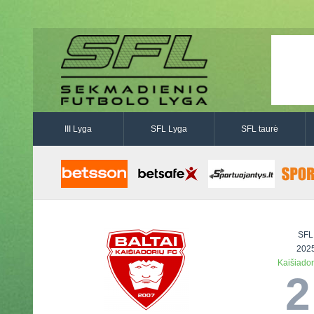
III Lyga
SFL Lyga
SFL taurė
SFL
2025
Kaišiadori
2