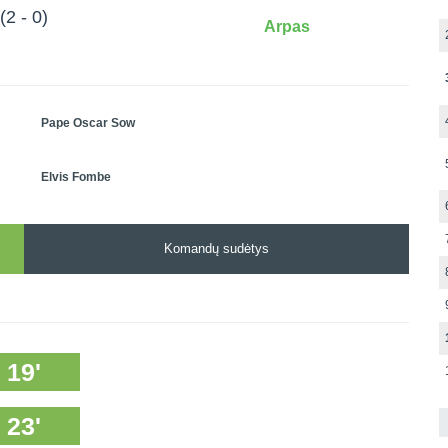
(2 - 0)
Arpas
Pape Oscar Sow
Elvis Fombe
Komandų sudėtys
19'
23'