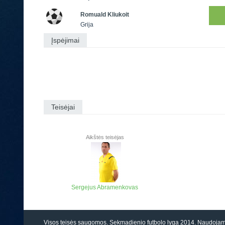
Romuald Kliukoit
Grija
Įspėjimai
Teisėjai
Aikštės teisėjas
Sergejus Abramenkovas
Visos teisės saugomos. Sekmadienio futbolo lyga 2014. Naudoj