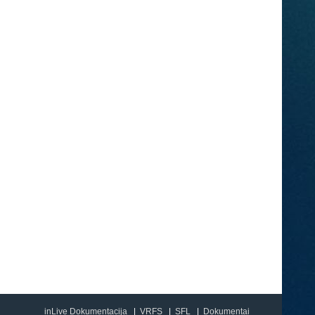
inLive Dokumentacija
VRFS
SFL
Dokumentai