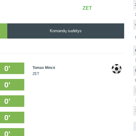
ZET
Komandų sudėtys
0'
Tomas Mincė
ZET
0'
0'
0'
0'