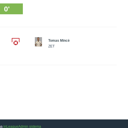
0'
Tomas Mincė
ZET
ama
inLeagueAdmin sistema