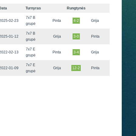
Data
Turnyras
Rungtynės
7x7 B
2025-02-23
Pinta
4-2
Grija
grupė
7x7 B
2025-01-12
Grija
3-0
Pinta
grupė
7x7 E
2022-02-13
Pinta
3-4
Grija
grupė
7x7 E
2022-01-09
Grija
12-2
Pinta
grupė