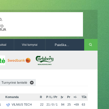
utsal
Visi turnyrai
Turnyrinė lentelė
Komanda
R
P / L / Pr
Įv
Pr
+/-
Tšk
1
VILNIUS TECH
22
21 / 0 / 1
94
25
+69
63