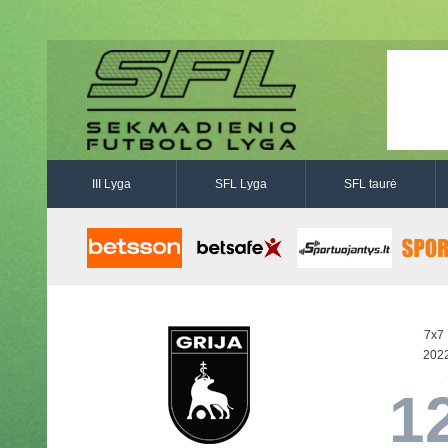
III Lyga
SFL Lyga
SFL taurė
7x7 
2022
12