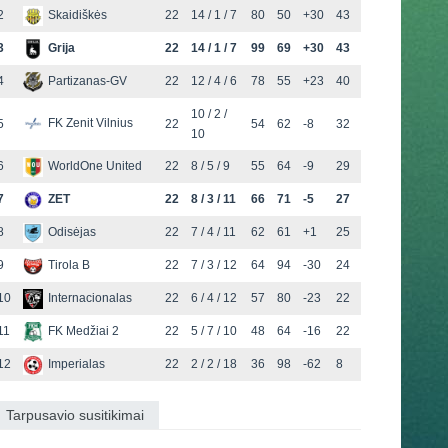
2
Skaidiškės
22
14 / 1 / 7
80
50
+30
43
3
Grija
22
14 / 1 / 7
99
69
+30
43
4
Partizanas-GV
22
12 / 4 / 6
78
55
+23
40
10 / 2 /
FK Zenit Vilnius
5
22
54
62
-8
32
10
6
WorldOne United
22
8 / 5 / 9
55
64
-9
29
7
ZET
22
8 / 3 / 11
66
71
-5
27
8
Odisėjas
22
7 / 4 / 11
62
61
+1
25
9
Tirola B
22
7 / 3 / 12
64
94
-30
24
10
Internacionalas
22
6 / 4 / 12
57
80
-23
22
11
FK Medžiai 2
22
5 / 7 / 10
48
64
-16
22
12
Imperialas
22
2 / 2 / 18
36
98
-62
8
Tarpusavio susitikimai