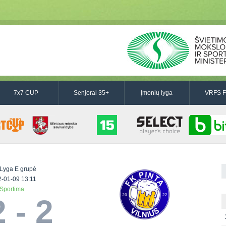
7x7 CUP
Senjorai 35+
Įmonių lyga
VRFS F
Lyga E grupė
-01-09 13:11
Sportima
 - 2