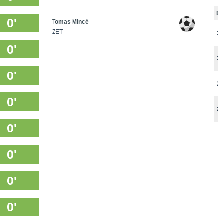
0'
Tomas Mincė
ZET
0'
0'
0'
0'
0'
0'
0'