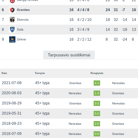
5
16
6 / 4 / 6
28
30
-2
22
6
16
4 / 4 / 8
24
31
-7
16
Granitas
7
16
4 / 2 / 10
18
32
-14
14
Divenda
8
16
3 / 4 / 9
14
32
-18
13
Sala
9
16
2 / 2 / 12
8
32
-24
8
Zebrai
Tarpusavio susitikimai
Data
Turnyras
Rungtynės
2021-07-08
45+ lyga
Granitas
4-1
Nerealas
2020-08-03
45+ lyga
Nerealas
1-3
Granitas
2019-08-29
45+ lyga
Granitas
3-2
Nerealas
2019-05-31
45+ lyga
Nerealas
5-0
Granitas
2018-09-23
45+ lyga
Nerealas
2-0
Granitas
2018-07-09
45+ lyga
Nerealas
0-0
Granitas