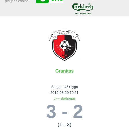
Senjorai 35+
Įmonių lyga
VRFS Futsal
Visi turnyrai
Granitas
Lauko
Vaikų ir
Senjorų ir
Vilniaus
futbolas
moterų
salės
futbolas
Senjorų 45+ lyga
futbolas
futbolas
II Lyga
Vilnius World
2019-08-29 19:51
LFF stadionas
III Lyga
Cup
Vaikų lyga
Senjorai 35+
3 - 2
SFL Lyga
Mini futbolo
Senjorai 45+
Moterų lyga
SFL taurė
lyga‎
Futsal 45+
VRFS Taurė
Vasaros futbolo
VRFS Futsal
(1 - 2)
7x7 CUP
lyga
Select II