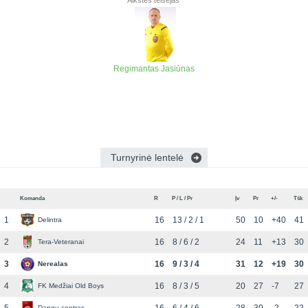
Aikštės teisėjas
Regimantas Jasiūnas
Turnyrinė lentelė
Komanda
R
P / L / Pr
Įv
Pr
+/-
Tšk
1
16
13 / 2 / 1
50
10
+40
41
Delintra
2
16
8 / 6 / 2
24
11
+13
30
Tera-Veteranai
3
16
9 / 3 / 4
31
12
+19
30
Nerealas
4
16
8 / 3 / 5
20
27
-7
27
FK Medžiai Old Boys
Dangų centras