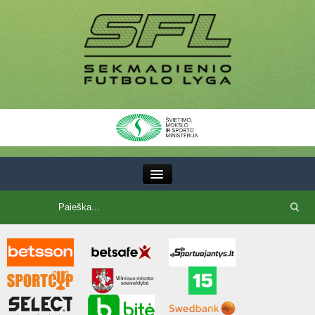
III Lyga
SFL Lyga
SFL taurė
7x7 CUP