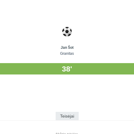
Jan Šot
Granitas
38'
Teisėjai