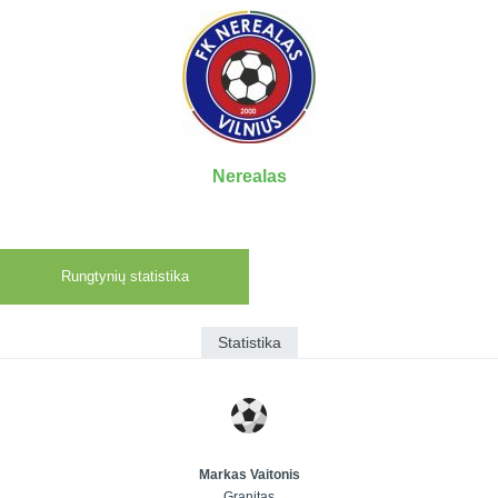
7x7 vasaros
Euro2016
VRFS Futsal
lyga
Vilnius
Cup
Lyga 8x8
Aukštaitijos
Įmonių lyga
senjorų
SFL rudens
čempionatas
taurė
Nerealas
Snaigės taurė
Rungtynių statistika
Statistika
Markas Vaitonis
Granitas