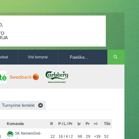
utsal
Visi turnyrai
Turnyrinė lentelė
Komanda
R
P / L / Pr
Įv
Pr
+/-
Tšk
SK Nemenčinė-
1
22
16 / 4 / 2
68
29
+39
52