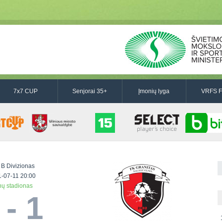
7x7 CUP
Senjorai 35+
Įmonių lyga
VRFS F
 B Divizionas
-07-11 20:00
ų stadionas
 - 1