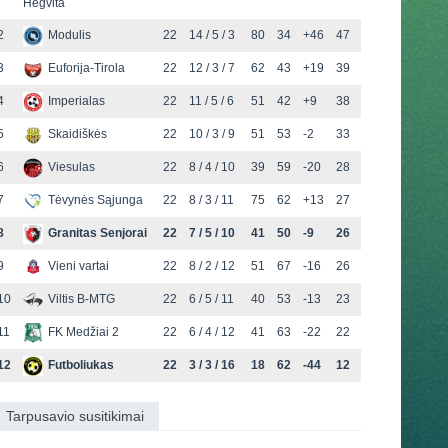
Hegvita
2
Modulis
22
14 / 5 / 3
80
34
+46
47
3
Euforija-Tirola
22
12 / 3 / 7
62
43
+19
39
4
Imperialas
22
11 / 5 / 6
51
42
+9
38
5
Skaidiškės
22
10 / 3 / 9
51
53
-2
33
6
Viesulas
22
8 / 4 / 10
39
59
-20
28
7
Tėvynės Sąjunga
22
8 / 3 / 11
75
62
+13
27
8
Granitas Senjorai
22
7 / 5 / 10
41
50
-9
26
9
Vieni vartai
22
8 / 2 / 12
51
67
-16
26
10
Viltis B-MTG
22
6 / 5 / 11
40
53
-13
23
11
FK Medžiai 2
22
6 / 4 / 12
41
63
-22
22
12
Futboliukas
22
3 / 3 / 16
18
62
-44
12
Tarpusavio susitikimai