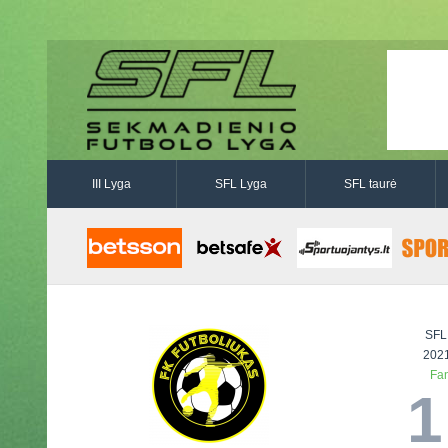
III Lyga
SFL Lyga
SFL taurė
SFL
2021
Fan
1