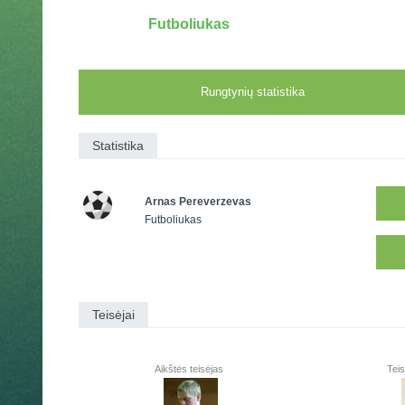
Futboliukas
Rungtynių statistika
Statistika
Arnas Pereverzevas
Futboliukas
Teisėjai
Aikštės teisėjas
Teis