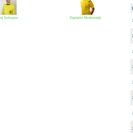
rij Solovjov
Danielis Minkovskij