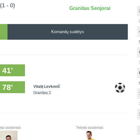
(1 - 0)
Granitas Senjorai
Komandų sudėtys
41'
78'
Vitalij Levkovič
Granitas 2
ėjo asistentas
Teisėjo asistentas