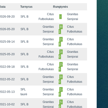
Data
Turnyras
Rungtynės
Citus
Granitas
2026-09-20
SFL B
-
Futboliukas
Senjorai
Granitas
8-
Citus
2026-05-20
SFL B
Senjorai
1
Futboliukas
Granitas
2-
Citus
2025-09-14
SFL B
Senjorai
3
Futboliukas
Citus
3-
Granitas
2025-05-20
SFL B
Futboliukas
0
Senjorai
Citus
2-
Granitas
2022-09-18
SFL B
Futboliukas
5
Senjorai
Granitas
0-
Citus
2022-05-22
SFL B
Senjorai
0
Futboliukas
SFL
Granitas
1-
Citus
2022-05-13
taurė
Senjorai
0
Futboliukas
Granitas
5-
Citus
2021-10-02
SFL B
Senjorai
0
Futboliukas