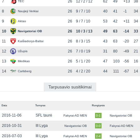
7
26
12 / 2 / 12
62
49
+13
38
TEC
8
26
9 / 7 / 10
40
41
-1
34
Naujieji Verkiai
9
26
9 / 7 / 10
53
42
+11
34
Aktas
10
26
10 / 3 / 13
49
63
-14
33
Navigatoriai OB
11
26
8 / 3 / 15
43
63
-20
27
Kaišiadorys-Baltai
12
26
7 / 0 / 19
31
80
-49
21
Užupis
13
26
5 / 1 / 20
47
103
-56
16
Medikas
14
26
4 / 2 / 20
44
111
-67
14
Carlsberg
Tarpusavio susitikimai
Data
Turnyras
Rungtynės
2016-11-06
SFL taurė
Fakyrai-AD MEN
0-1
Navigatoriai OB
2016-10-31
III Lyga
Navigatoriai OB
0-0
Fakyrai-AD MEN
2016-07-03
III Lyga
Fakyrai-AD MEN
2-4
Navigatoriai OB