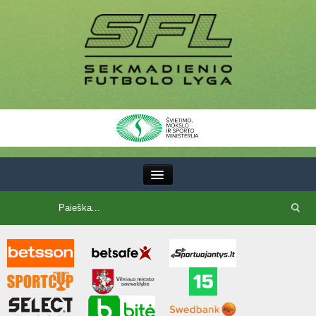
III Lyga
SFL Lyga
SFL taurė
7x7 CUP