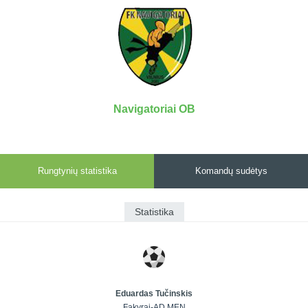
7x7 vasaros
Euro2016
VRFS Futsal
lyga
Vilnius
Cup
Lyga 8x8
Aukštaitijos
Įmonių lyga
senjorų
SFL rudens
čempionatas
taurė
Navigatoriai OB
Snaigės taurė
Rungtynių statistika
Komandų sudėtys
Statistika
Eduardas Tučinskis
Fakyrai-AD MEN