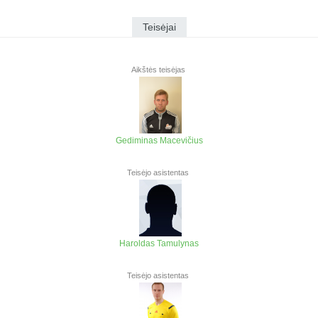
Teisėjai
Aikštės teisėjas
Gediminas Macevičius
Teisėjo asistentas
Haroldas Tamulynas
Teisėjo asistentas