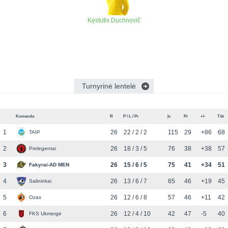
Kęstutis Duchnovič
Turnyrinė lentelė
Komanda
R
P / L / Pr
Įv
Pr
+/-
Tšk
1
26
22 / 2 / 2
115
29
+86
68
TAIP
2
26
18 / 3 / 5
76
38
+38
57
Prelegentai
3
26
15 / 6 / 5
75
41
+34
51
Fakyrai-AD MEN
4
26
13 / 6 / 7
65
46
+19
45
Salininkai
5
26
12 / 6 / 8
57
46
+11
42
Ozas
6
26
12 / 4 / 10
42
47
-5
40
FKS Ukmergė