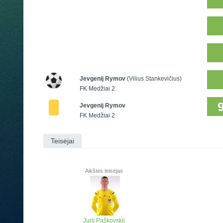
Jevgenij Rymov
(Vilius Stankevičius)
FK Medžiai 2
Jevgenij Rymov
FK Medžiai 2
Teisėjai
Aikštės teisėjas
Jurij Paškovskij