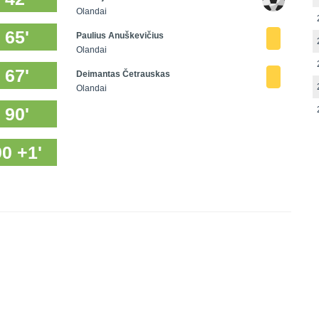
Olandai
65'
Paulius Anuškevičius
Olandai
67'
Deimantas Četrauskas
Olandai
90'
90 +1'