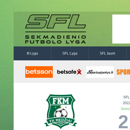
III Lyga
SFL Lyga
SFL taurė
SFL
2022
Senva
2