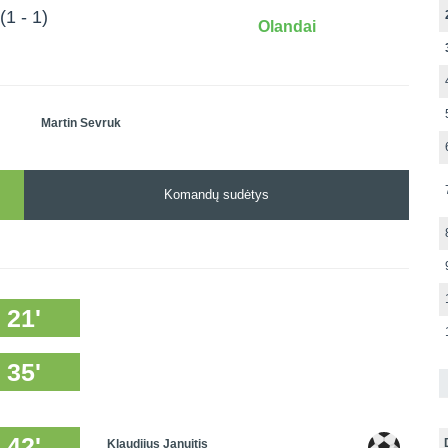
(1 - 1)
Olandai
Martin Sevruk
Komandų sudėtys
21'
35'
42'
Klaudijus Januitis