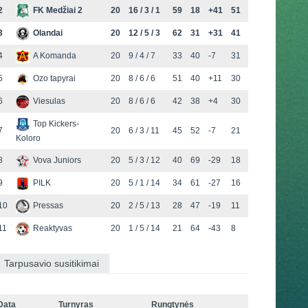
2
FK Medžiai 2
20
16 / 3 / 1
59
18
+41
51
3
Olandai
20
12 / 5 / 3
62
31
+31
41
4
A Komanda
20
9 / 4 / 7
33
40
-7
31
5
Ozo tapyrai
20
8 / 6 / 6
51
40
+11
30
6
Viesulas
20
8 / 6 / 6
42
38
+4
30
Top Kickers-
7
20
6 / 3 / 11
45
52
-7
21
Koloro
8
Vova Juniors
20
5 / 3 / 12
40
69
-29
18
9
PILK
20
5 / 1 / 14
34
61
-27
16
10
Pressas
20
2 / 5 / 13
28
47
-19
11
11
Reaktyvas
20
1 / 5 / 14
21
64
-43
8
Tarpusavio susitikimai
Data
Turnyras
Rungtynės