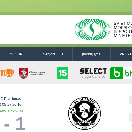
7x7 CUP
Senjorai 35+
Įmonių lyga
VRFS F
 C Divizionas
-05-27 20:10
gės stadionas
 - 1