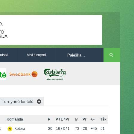
utsal
Visi turnyrai
Turnyrinė lentelė
Komanda
R
P / L / Pr
Įv
Pr
+/-
Tšk
1
Ketera
20
16 / 3 / 1
73
28
+45
51