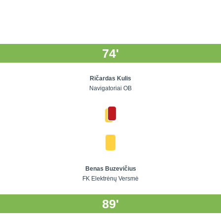
74'
Ričardas Kulis
Navigatoriai OB
Benas Buzevičius
FK Elektrėnų Versmė
89'