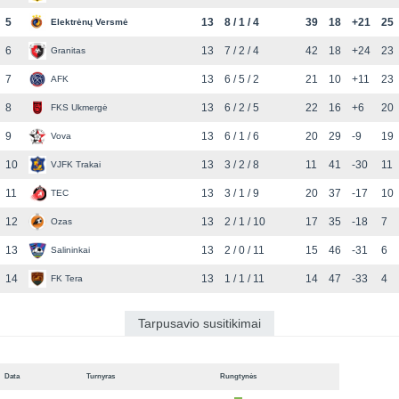
5
13
8 / 1 / 4
39
18
+21
25
Elektrėnų Versmė
6
13
7 / 2 / 4
42
18
+24
23
Granitas
7
13
6 / 5 / 2
21
10
+11
23
AFK
8
13
6 / 2 / 5
22
16
+6
20
FKS Ukmergė
9
13
6 / 1 / 6
20
29
-9
19
Vova
10
13
3 / 2 / 8
11
41
-30
11
VJFK Trakai
11
13
3 / 1 / 9
20
37
-17
10
TEC
12
13
2 / 1 / 10
17
35
-18
7
Ozas
13
13
2 / 0 / 11
15
46
-31
6
Salininkai
14
13
1 / 1 / 11
14
47
-33
4
FK Tera
Tarpusavio susitikimai
Data
Turnyras
Rungtynės