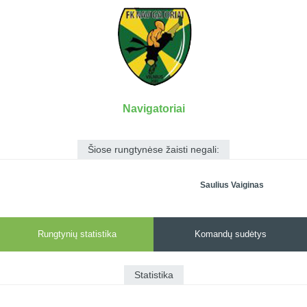
7x7 vasaros
Euro2016
VRFS Futsal
lyga
Vilnius
Cup
Lyga 8x8
Aukštaitijos
Įmonių lyga
senjorų
SFL rudens
čempionatas
taurė
Navigatoriai
Snaigės taurė
Šiose rungtynėse žaisti negali:
Saulius Vaiginas
Rungtynių statistika
Komandų sudėtys
Statistika