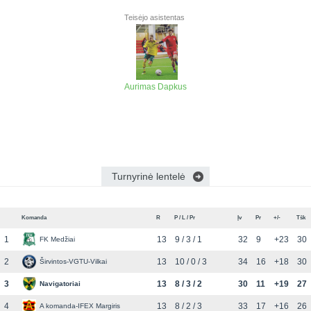
Teisėjo asistentas
Aurimas Dapkus
Turnyrinė lentelė
Komanda
R
P / L / Pr
Įv
Pr
+/-
Tšk
1
13
9 / 3 / 1
32
9
+23
30
FK Medžiai
2
13
10 / 0 / 3
34
16
+18
30
Širvintos-VGTU-Vilkai
3
13
8 / 3 / 2
30
11
+19
27
Navigatoriai
4
13
8 / 2 / 3
33
17
+16
26
A komanda-IFEX Margiris