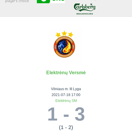
Senjorai 35+
Įmonių lyga
VRFS Futsal
Visi turnyrai
Elektrėnų Versmė
Lauko
Vaikų ir
Senjorų ir
Vilniaus
futbolas
moterų
salės
futbolas
Vilniaus m. III Lyga
futbolas
futbolas
II Lyga
Vilnius World
2021-07-18 17:00
Elektrėnų SM
III Lyga
Cup
Vaikų lyga
Senjorai 35+
1 - 3
SFL Lyga
Mini futbolo
Senjorai 45+
Moterų lyga
SFL taurė
lyga‎
Futsal 45+
VRFS Taurė
Vasaros futbolo
VRFS Futsal
(1 - 2)
7x7 CUP
lyga
Select II