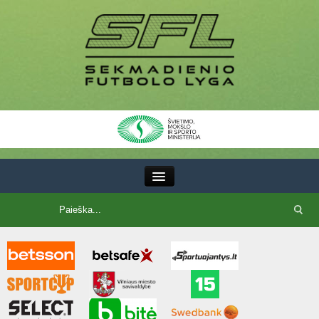
III Lyga
SFL Lyga
SFL taurė
7x7 CUP