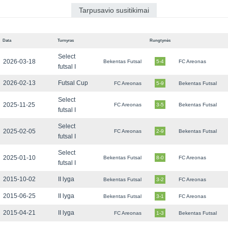
Tarpusavio susitikimai
Data
Turnyras
Rungtynės
Select
2026-03-18
Bekentas Futsal
5-4
FC Areonas
futsal I
2026-02-13
Futsal Cup
FC Areonas
5-9
Bekentas Futsal
Select
2025-11-25
FC Areonas
3-5
Bekentas Futsal
futsal I
Select
2025-02-05
FC Areonas
2-9
Bekentas Futsal
futsal I
Select
2025-01-10
Bekentas Futsal
8-0
FC Areonas
futsal I
2015-10-02
II lyga
Bekentas Futsal
3-2
FC Areonas
2015-06-25
II lyga
Bekentas Futsal
3-1
FC Areonas
2015-04-21
II lyga
FC Areonas
1-3
Bekentas Futsal