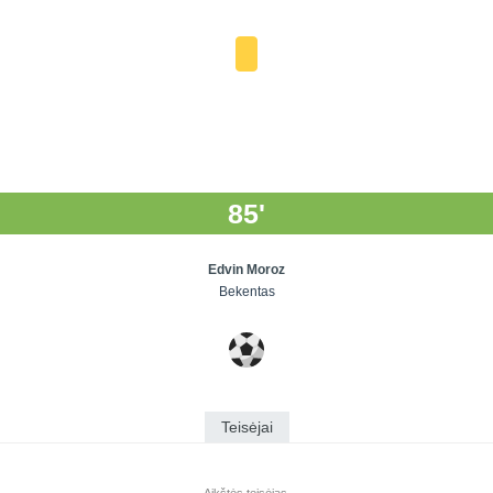
85'
Edvin Moroz
Bekentas
Teisėjai