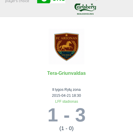
Senjorai 35+
Įmonių lyga
VRFS Futsal
Visi turnyrai
Tera-Griunvaldas
Lauko
Vaikų ir
Senjorų ir
Vilniaus
futbolas
moterų
salės
futbolas
II lygos Rytų zona
futbolas
futbolas
II Lyga
Vilnius World
2015-04-21 18:30
LFF stadionas
III Lyga
Cup
Vaikų lyga
Senjorai 35+
1 - 3
SFL Lyga
Mini futbolo
Senjorai 45+
Moterų lyga
SFL taurė
lyga‎
Futsal 45+
VRFS Taurė
Vasaros futbolo
VRFS Futsal
(1 - 0)
7x7 CUP
lyga
Select II