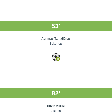
53'
Aurimas Tamaliūnas
Bekentas
82'
Edvin Moroz
Bekentas