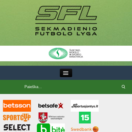
III Lyga
SFL Lyga
SFL taurė
7x7 CUP