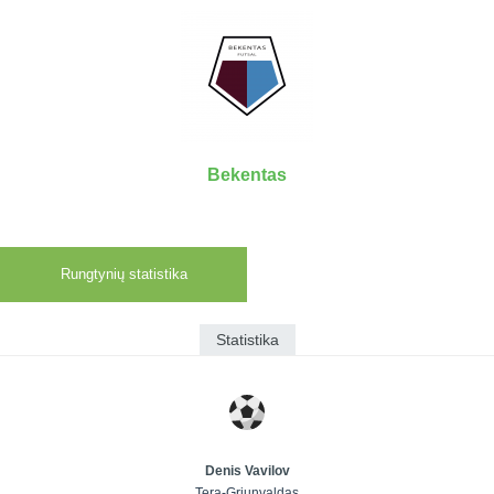
7x7 vasaros
Euro2016
VRFS Futsal
lyga
Vilnius
Cup
Lyga 8x8
Aukštaitijos
Įmonių lyga
senjorų
SFL rudens
čempionatas
taurė
Bekentas
Snaigės taurė
Rungtynių statistika
Statistika
Denis Vavilov
Tera-Griunvaldas