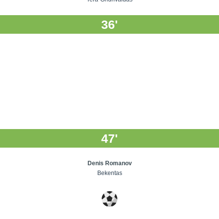
36'
47'
Denis Romanov
Bekentas