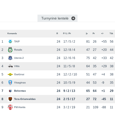
Turnyrinė lentelė
Komanda
R
P / L / Pr
Įv
Pr
+/-
Tšk
1
24
17 / 5 / 2
81
26
+55
56
TAIP
2
24
12 / 8 / 4
47
27
+20
44
Rotalis
3
24
12 / 6 / 6
75
42
+33
42
Utenis-2
4
24
11 / 5 / 8
64
35
+29
38
Viltis
5
24
12 / 2 / 10
51
47
+4
38
Gariūnai
6
24
10 / 5 / 9
44
53
-9
35
Visaginas
7
24
9 / 2 / 13
65
64
+1
29
Bekentas
8
24
2 / 5 / 17
27
72
-45
11
Tera-Griunvaldas
9
24
3 / 2 / 19
21
109
-88
11
FM Ateitis