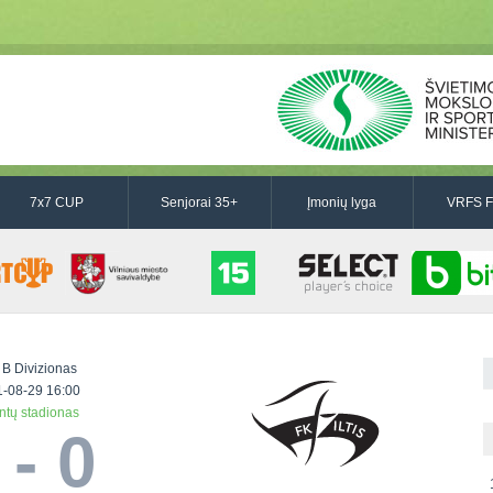
7x7 CUP
Senjorai 35+
Įmonių lyga
VRFS F
 B Divizionas
-08-29 16:00
intų stadionas
 - 0