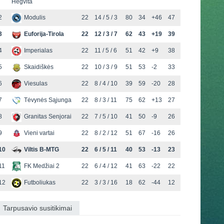
Hegvita
2
Modulis
22
14 / 5 / 3
80
34
+46
47
3
Euforija-Tirola
22
12 / 3 / 7
62
43
+19
39
4
Imperialas
22
11 / 5 / 6
51
42
+9
38
5
Skaidiškės
22
10 / 3 / 9
51
53
-2
33
6
Viesulas
22
8 / 4 / 10
39
59
-20
28
7
Tėvynės Sąjunga
22
8 / 3 / 11
75
62
+13
27
8
Granitas Senjorai
22
7 / 5 / 10
41
50
-9
26
9
Vieni vartai
22
8 / 2 / 12
51
67
-16
26
10
Viltis B-MTG
22
6 / 5 / 11
40
53
-13
23
11
FK Medžiai 2
22
6 / 4 / 12
41
63
-22
22
12
Futboliukas
22
3 / 3 / 16
18
62
-44
12
Tarpusavio susitikimai