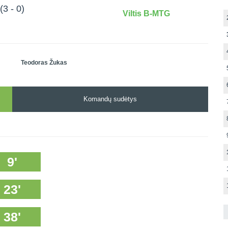
(3 - 0)
Viltis B-MTG
Teodoras Žukas
Komandų sudėtys
9'
23'
38'