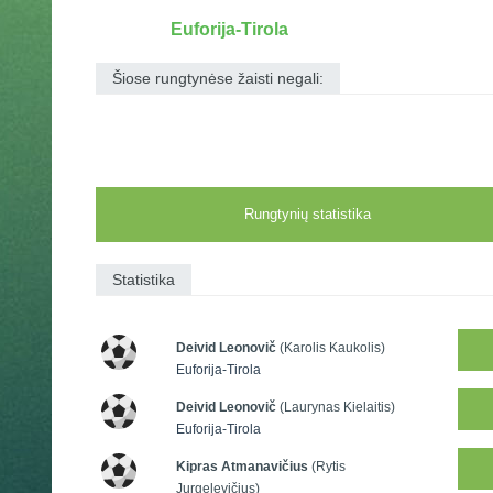
Euforija-Tirola
Šiose rungtynėse žaisti negali:
Rungtynių statistika
Statistika
Deivid Leonovič
(Karolis Kaukolis)
Euforija-Tirola
Deivid Leonovič
(Laurynas Kielaitis)
Euforija-Tirola
Kipras Atmanavičius
(Rytis
Jurgelevičius)