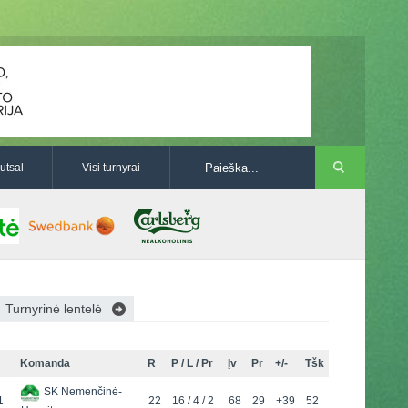
utsal
Visi turnyrai
Turnyrinė lentelė
Komanda
R
P / L / Pr
Įv
Pr
+/-
Tšk
SK Nemenčinė-
1
22
16 / 4 / 2
68
29
+39
52