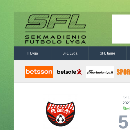
III Lyga
SFL Lyga
SFL taurė
SFL
2021
Širv
5