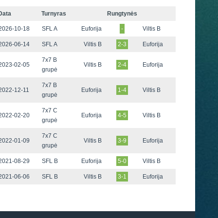
Data
Turnyras
Rungtynės
2026-10-18
SFL A
Euforija
-
Viltis B
2026-06-14
SFL A
Viltis B
2-3
Euforija
7x7 B
2023-02-05
Viltis B
2-4
Euforija
grupė
7x7 B
2022-12-11
Euforija
1-4
Viltis B
grupė
7x7 C
2022-02-20
Euforija
4-5
Viltis B
grupė
7x7 C
2022-01-09
Viltis B
3-9
Euforija
grupė
2021-08-29
SFL B
Euforija
5-0
Viltis B
2021-06-06
SFL B
Viltis B
3-1
Euforija