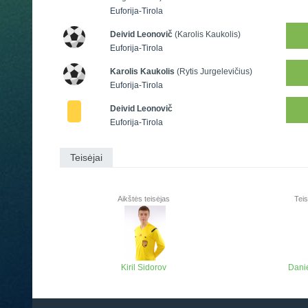
Euforija-Tirola
Deivid Leonovič
(Karolis Kaukolis)
Euforija-Tirola
Karolis Kaukolis
(Rytis Jurgelevičius)
Euforija-Tirola
Deivid Leonovič
Euforija-Tirola
Teisėjai
Aikštės teisėjas
Teis
Kiril Sidorov
Danie