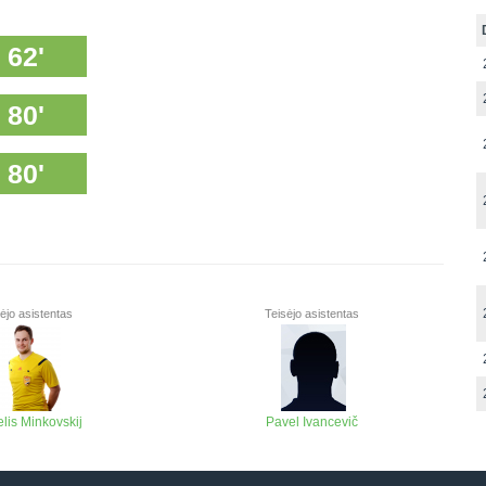
62'
80'
80'
ėjo asistentas
Teisėjo asistentas
lis Minkovskij
Pavel Ivancevič