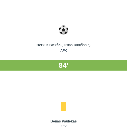
Herkus Biekša
(Justas Janušonis)
AFK
84'
Benas Paulėkas