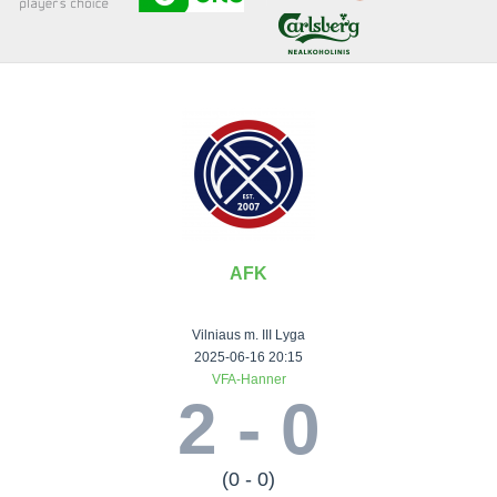
Senjorai 35+
Įmonių lyga
VRFS Futsal
Visi turnyrai
AFK
Lauko
Vaikų ir
Senjorų ir
Vilniaus
futbolas
moterų
salės
futbolas
Vilniaus m. III Lyga
futbolas
futbolas
II Lyga
Vilnius World
2025-06-16 20:15
VFA-Hanner
III Lyga
Cup
Vaikų lyga
Senjorai 35+
2 - 0
SFL Lyga
Mini futbolo
Senjorai 45+
Moterų lyga
SFL taurė
lyga‎
Futsal 45+
VRFS Taurė
Vasaros futbolo
VRFS Futsal
(0 - 0)
7x7 CUP
lyga
Select II