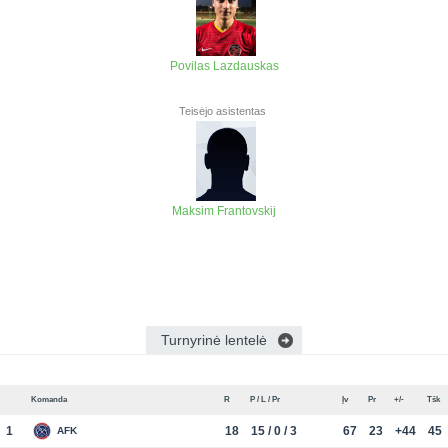
Povilas Lazdauskas
Teisėjo asistentas
Maksim Frantovskij
Turnyrinė lentelė
Komanda
R
P / L / Pr
Įv
Pr
+/-
Tšk
1
18
15 / 0 / 3
67
23
+44
45
AFK