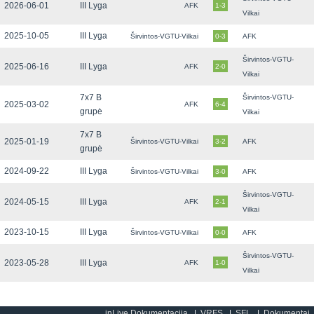
2026-06-01
III Lyga
AFK
1-3
Vilkai
2025-10-05
III Lyga
Širvintos-VGTU-Vilkai
0-3
AFK
Širvintos-VGTU-
2025-06-16
III Lyga
AFK
2-0
Vilkai
7x7 B
Širvintos-VGTU-
2025-03-02
AFK
6-4
grupė
Vilkai
7x7 B
2025-01-19
Širvintos-VGTU-Vilkai
3-2
AFK
grupė
2024-09-22
III Lyga
Širvintos-VGTU-Vilkai
3-0
AFK
Širvintos-VGTU-
2024-05-15
III Lyga
AFK
2-1
Vilkai
2023-10-15
III Lyga
Širvintos-VGTU-Vilkai
0-0
AFK
Širvintos-VGTU-
2023-05-28
III Lyga
AFK
1-0
Vilkai
inLive Dokumentacija
VRFS
SFL
Dokumentai