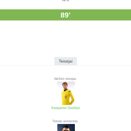
AFK
89'
Teisėjai
Aikštės teisėjas
Kasparas Guobys
Teisėjo asistentas