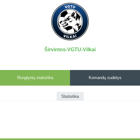
7x7 vasaros
Euro2016
VRFS Futsal
lyga
Vilnius
Cup
Lyga 8x8
Aukštaitijos
Įmonių lyga
senjorų
SFL rudens
čempionatas
taurė
Širvintos-VGTU-Vilkai
Snaigės taurė
Rungtynių statistika
Komandų sudėtys
Statistika