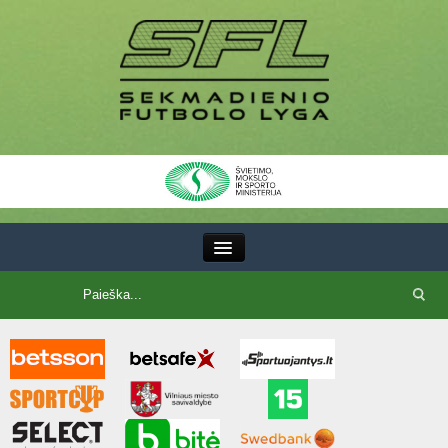
III Lyga
SFL Lyga
SFL taurė
7x7 CUP