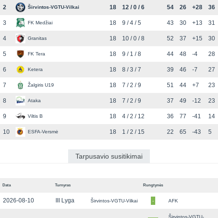
2
18
12 / 0 / 6
54
26
+28
36
Širvintos-VGTU-Vilkai
3
18
9 / 4 / 5
43
30
+13
31
FK Medžiai
4
18
10 / 0 / 8
52
37
+15
30
Granitas
5
18
9 / 1 / 8
44
48
-4
28
FK Tera
6
18
8 / 3 / 7
39
46
-7
27
Ketera
7
18
7 / 2 / 9
51
44
+7
23
Žalgiris U19
8
18
7 / 2 / 9
37
49
-12
23
Ataka
9
18
4 / 2 / 12
36
77
-41
14
Viltis B
10
18
1 / 2 / 15
22
65
-43
5
ESFA-Versmė
Tarpusavio susitikimai
Data
Turnyras
Rungtynės
2026-08-10
III Lyga
Širvintos-VGTU-Vilkai
-
AFK
Širvintos-VGTU-