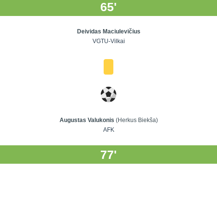
65'
Deividas Maciulevičius
VGTU-Vilkai
Augustas Valukonis
(Herkus Biekša)
AFK
77'